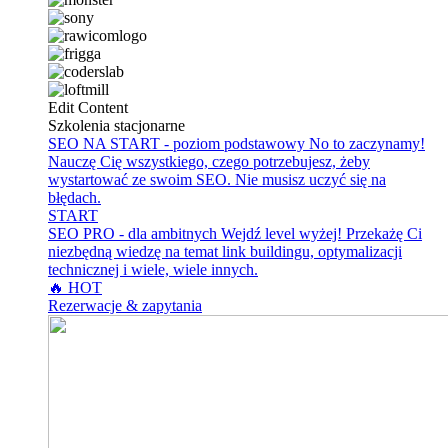
Edit Content
Szkolenia stacjonarne
SEO NA START - poziom podstawowy
No to zaczynamy!
Nauczę Cię wszystkiego, czego potrzebujesz, żeby
wystartować ze swoim SEO. Nie musisz uczyć się na
błędach.
START
SEO PRO - dla ambitnych
Wejdź level wyżej! Przekażę Ci
niezbędną wiedzę na temat link buildingu, optymalizacji
technicznej i wiele, wiele innych.
🔥 HOT
Rezerwacje & zapytania