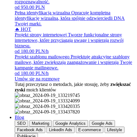
rozpoznawalność.
od 950.00 PLN
Pełna identyfikacja wizualna
Opracuję kompletną
identyfikację wizualną, która spójnie odzwierciedli DNA
Twojej marki.
🔥 HOT
Projekt strony internetowej
Tworzę funkcjonalne strony
internetowe, które przyciągają uwagę i wspierają rozwój
biznesu.
od 180.00 PLN/h
Projekt szablonu mailowego
Projektuję atrakcyjne szablony
mailowe, które zwiększają zaangażowanie i wspierają Twoje
kampanie mailingowe.
od 180.00 PLN/h
Umów się na rozmowę
Tutaj przeczytasz o metodach, jakie stosuję, żeby
zwiększać
zyski
moich klientów
Blog
SEO
Marketing
Google Analytics
Google Ads
Facebook Ads
LinkedIn Ads
E-commerce
Lifestyle
Publikacje