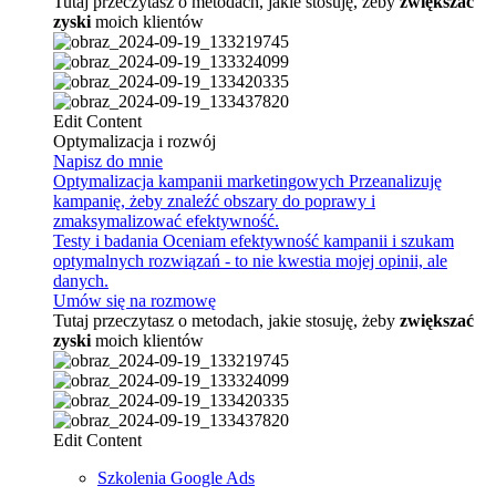
Tutaj przeczytasz o metodach, jakie stosuję, żeby
zwiększać
zyski
moich klientów
Edit Content
Optymalizacja i rozwój
Napisz do mnie
Optymalizacja kampanii marketingowych
Przeanalizuję
kampanię, żeby znaleźć obszary do poprawy i
zmaksymalizować efektywność.
Testy i badania
Oceniam efektywność kampanii i szukam
optymalnych rozwiązań - to nie kwestia mojej opinii, ale
danych.
Umów się na rozmowę
Tutaj przeczytasz o metodach, jakie stosuję, żeby
zwiększać
zyski
moich klientów
Edit Content
Szkolenia Google Ads