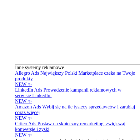
Inne systemy reklamowe
Allegro Ads
Największy Polski Marketplace czeka na Twoje
produkty
NEW ✨
LinkedIn Ads
Prowadzenie kampanii reklamowych w
serwisie LinkedIn.
NEW ✨
Amazon Ads
Wybij się na tle tysięcy sprzedawców i zarabiaj
coraz więcej
NEW ✨
Criteo Ads
Postaw na skuteczny remarketing, zwiększaj
konwersje i zyski
NEW ✨