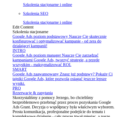
Szkolenia stacjonarne i online
Szkolenia SEO
Szkolenia stacjonarne i online
Edit Content
Szkolenia stacjonarne
Google Ads poziom podstawowy
Nauczę Cię skutecznie
konfigurować i optymalizować kampanie - od zera do
działającej kampanii!
INTRO
Google Ads poziom manager
Nauczę Cię zarządzać
kampaniami Google Ads, tworzyć strategie, a przede
wszystkim - maksymalizować ROI.
SMART
Google Ads zaawansowany
Znasz już podstawy? Pokażę Ci
tajniki Google Ads, które pozwolą osiągać jeszcze lepsze
wyniki.
PRO
Rezerwacje & zapytania
Skorzystaliśmy z pomocy Jerzego, bo chcieliśmy
bezproblemowo przebrnąć przez proces pozyskania Google
Ads Grant. Decyzja o współpracy była właściwym wyborem.
Prosta komunikacja, profesjonalne podejście do tematu i
kompleksowe działanie - cały proces trwał miesiąc, a nasze