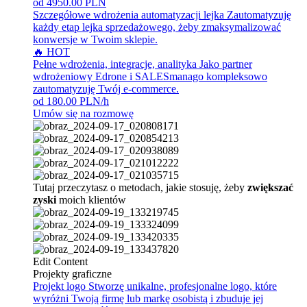
od 4950.00 PLN
Szczegółowe wdrożenia automatyzacji lejka
Zautomatyzuję
każdy etap lejka sprzedażowego, żeby zmaksymalizować
konwersje w Twoim sklepie.
🔥 HOT
Pełne wdrożenia, integracje, analityka
Jako partner
wdrożeniowy Edrone i SALESmanago kompleksowo
zautomatyzuję Twój e-commerce.
od 180.00 PLN/h
Umów się na rozmowę
Tutaj przeczytasz o metodach, jakie stosuję, żeby
zwiększać
zyski
moich klientów
Edit Content
Projekty graficzne
Projekt logo
Stworzę unikalne, profesjonalne logo, które
wyróżni Twoją firmę lub markę osobistą i zbuduje jej