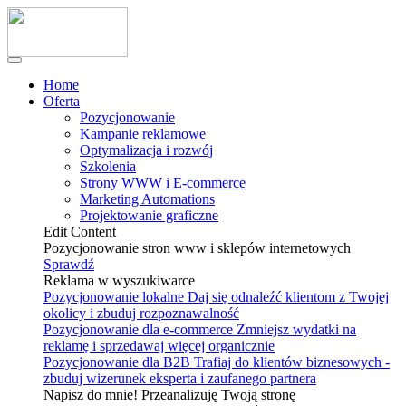
Home
Oferta
Pozycjonowanie
Kampanie reklamowe
Optymalizacja i rozwój
Szkolenia
Strony WWW i E-commerce
Marketing Automations
Projektowanie graficzne
Edit Content
Pozycjonowanie stron www i sklepów internetowych
Sprawdź
Reklama w wyszukiwarce
Pozycjonowanie lokalne
Daj się odnaleźć klientom z Twojej
okolicy i zbuduj rozpoznawalność
Pozycjonowanie dla e-commerce
Zmniejsz wydatki na
reklamę i sprzedawaj więcej organicznie
Pozycjonowanie dla B2B
Trafiaj do klientów biznesowych -
zbuduj wizerunek eksperta i zaufanego partnera
Napisz do mnie! Przeanalizuję Twoją stronę