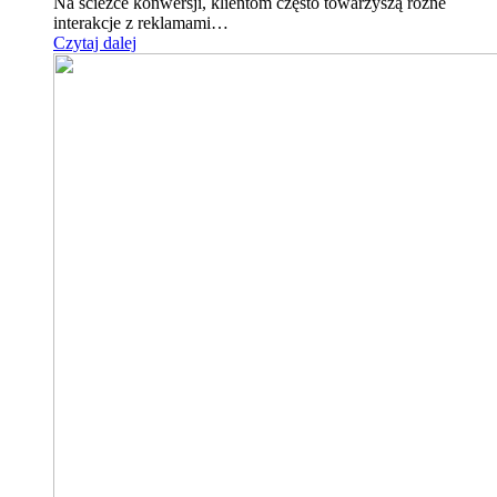
Na ścieżce konwersji, klientom często towarzyszą różne
interakcje z reklamami…
Czytaj dalej