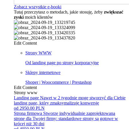
Zobacz wszystkie e-booki
Tutaj przeczytasz o metodach, jakie stosuję, żeby
zwiększać
zyski
moich klientów
Edit Content
Strony WWW
Od landing page po strony korporacyjne
Sklepy internetowe
Shoper | Woocommerce | Prestashop
Edit Content
Strony www
Landing page
Nawet w 2 tygodnie mogę stworzyć dla Ciebie
landing page, który zmaksymalizuje konwersje
od 2950.00 PLN
Strona firmowa
Stworzę indywidualnie zaprojektowaną
stronę dla Twojej firmy: standardowe strony są gotowe w
krócej niż 30 dni
od 4950.00 PLN