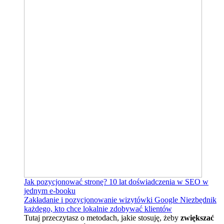
Jak pozycjonować stronę?
10 lat doświadczenia w SEO w
jednym e-booku
Zakładanie i pozycjonowanie wizytówki Google
Niezbędnik
każdego, kto chce lokalnie zdobywać klientów
Tutaj przeczytasz o metodach, jakie stosuję, żeby
zwiększać