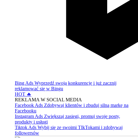
Bing Ads
Wyprzedź swoją konkurencję i już zacznij
reklamować się w Bingu
HOT 🔥
REKLAMA W SOCIAL MEDIA
Facebook Ads
Zdobywaj klientów i zbuduj silną markę na
Facebooku
Instagram Ads
Zwiększaj zasięgi, promuj swoje posty,
produkty i usługi
Tiktok Ads
Wybij się ze swoimi TIkTokami i zdobywaj
followersów