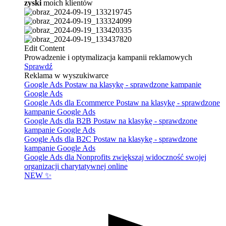
zyski
moich klientów
Edit Content
Prowadzenie i optymalizacja kampanii reklamowych
Sprawdź
Reklama w wyszukiwarce
Google Ads
Postaw na klasykę - sprawdzone kampanie
Google Ads
Google Ads dla Ecommerce
Postaw na klasykę - sprawdzone
kampanie Google Ads
Google Ads dla B2B
Postaw na klasykę - sprawdzone
kampanie Google Ads
Google Ads dla B2C
Postaw na klasykę - sprawdzone
kampanie Google Ads
Google Ads dla Nonprofits
zwiększaj widoczność swojej
organizacji charytatywnej online
NEW ✨