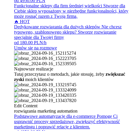
od 4950.00 PLN
Funkcjonalne sklepy dla firm średniej wielkości
Stworzę dla
Ciebie sklep wyposażony w niezbędne funkcjonalności, który
może rosnąć razem z Twoją firmą.
🔥 HOT
Dedykowane rozwiązania dla dużych sklepów
Nie chcesz
typowego, szablonowego sklepu? Stworzę rozwiązanie
specjalnie dla Twojej firmy
od 180.00 PLN/h
Umów się na rozmowę
Najnowsze realizacje
Tutaj przeczytasz o metodach, jakie stosuję, żeby
zwiększać
zyski
moich klientów
Edit Content
rozwiązania marketing automation
Podstawowe automatyzacje dla e-commerce
Pomogę Ci
usprawnić procesy sprzedażowe, zwiększyć efektywność
marketingu i poprawić relacje z klientem.