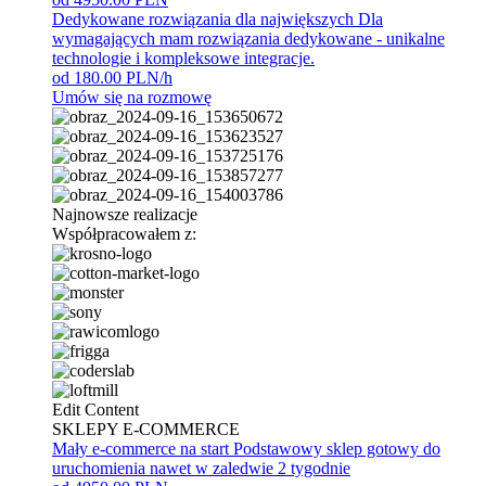
Dedykowane rozwiązania dla największych
Dla
wymagających mam rozwiązania dedykowane - unikalne
technologie i kompleksowe integracje.
od 180.00 PLN/h
Umów się na rozmowę
Najnowsze realizacje
Współpracowałem z:
Edit Content
SKLEPY E-COMMERCE
Mały e-commerce na start
Podstawowy sklep gotowy do
uruchomienia nawet w zaledwie 2 tygodnie