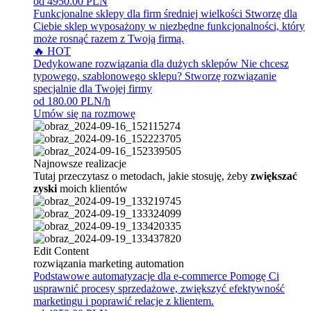
od 4950.00 PLN
Funkcjonalne sklepy dla firm średniej wielkości
Stworzę dla
Ciebie sklep wyposażony w niezbędne funkcjonalności, który
może rosnąć razem z Twoją firmą.
🔥 HOT
Dedykowane rozwiązania dla dużych sklepów
Nie chcesz
typowego, szablonowego sklepu? Stworzę rozwiązanie
specjalnie dla Twojej firmy
od 180.00 PLN/h
Umów się na rozmowę
Najnowsze realizacje
Tutaj przeczytasz o metodach, jakie stosuję, żeby
zwiększać
zyski
moich klientów
Edit Content
rozwiązania marketing automation
Podstawowe automatyzacje dla e-commerce
Pomogę Ci
usprawnić procesy sprzedażowe, zwiększyć efektywność
marketingu i poprawić relacje z klientem.