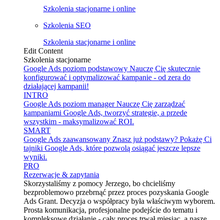
Szkolenia stacjonarne i online
Szkolenia SEO
Szkolenia stacjonarne i online
Edit Content
Szkolenia stacjonarne
Google Ads poziom podstawowy
Nauczę Cię skutecznie
konfigurować i optymalizować kampanie - od zera do
działającej kampanii!
INTRO
Google Ads poziom manager
Nauczę Cię zarządzać
kampaniami Google Ads, tworzyć strategie, a przede
wszystkim - maksymalizować ROI.
SMART
Google Ads zaawansowany
Znasz już podstawy? Pokażę Ci
tajniki Google Ads, które pozwolą osiągać jeszcze lepsze
wyniki.
PRO
Rezerwacje & zapytania
Skorzystaliśmy z pomocy Jerzego, bo chcieliśmy
bezproblemowo przebrnąć przez proces pozyskania Google
Ads Grant. Decyzja o współpracy była właściwym wyborem.
Prosta komunikacja, profesjonalne podejście do tematu i
kompleksowe działanie - cały proces trwał miesiąc, a nasze