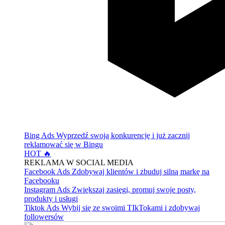
Bing Ads
Wyprzedź swoją konkurencję i już zacznij
reklamować się w Bingu
HOT 🔥
REKLAMA W SOCIAL MEDIA
Facebook Ads
Zdobywaj klientów i zbuduj silną markę na
Facebooku
Instagram Ads
Zwiększaj zasięgi, promuj swoje posty,
produkty i usługi
Tiktok Ads
Wybij się ze swoimi TIkTokami i zdobywaj
followersów