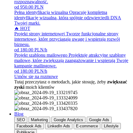
rozpoznawalność.
od 950.00 PLN
Pełna identyfikacja wizualna
Opracuję kompletną
identyfikację wizualną, która spójnie odzwierciedli DNA
Twojej marki.
🔥 HOT
Projekt strony internetowej
Tworzę funkcjonalne strony
internetowe, które przyciągają uwagę i wspierają rozwój
biznesu.
od 180.00 PLN/h
Projekt szablonu mailowego
Projektuję atrakcyjne szablony
mailowe, które zwiększają zaangażowanie i wspierają Twoje
kampanie mailingowe.
od 180.00 PLN/h
Umów się na rozmowę
Tutaj przeczytasz o metodach, jakie stosuję, żeby
zwiększać
zyski
moich klientów
Blog
SEO
Marketing
Google Analytics
Google Ads
Facebook Ads
LinkedIn Ads
E-commerce
Lifestyle
Publikacje