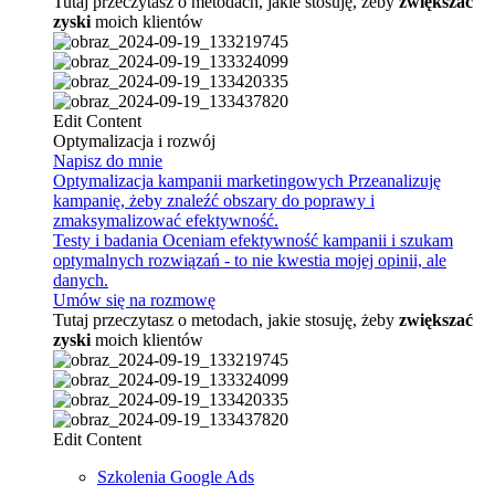
Tutaj przeczytasz o metodach, jakie stosuję, żeby
zwiększać
zyski
moich klientów
Edit Content
Optymalizacja i rozwój
Napisz do mnie
Optymalizacja kampanii marketingowych
Przeanalizuję
kampanię, żeby znaleźć obszary do poprawy i
zmaksymalizować efektywność.
Testy i badania
Oceniam efektywność kampanii i szukam
optymalnych rozwiązań - to nie kwestia mojej opinii, ale
danych.
Umów się na rozmowę
Tutaj przeczytasz o metodach, jakie stosuję, żeby
zwiększać
zyski
moich klientów
Edit Content
Szkolenia Google Ads