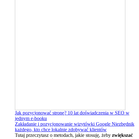
Jak pozycjonować stronę?
10 lat doświadczenia w SEO w
jednym e-booku
Zakładanie i pozycjonowanie wizytówki Google
Niezbędnik
każdego, kto chce lokalnie zdobywać klientów
Tutaj przeczytasz o metodach, jakie stosuję, żeby
zwiększać