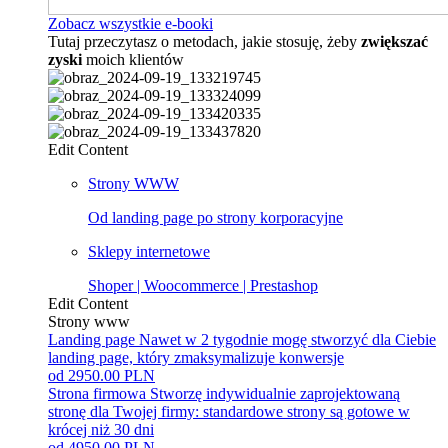
Zobacz wszystkie e-booki
Tutaj przeczytasz o metodach, jakie stosuję, żeby
zwiększać
zyski
moich klientów
Edit Content
Strony WWW
Od landing page po strony korporacyjne
Sklepy internetowe
Shoper | Woocommerce | Prestashop
Edit Content
Strony www
Landing page
Nawet w 2 tygodnie mogę stworzyć dla Ciebie
landing page, który zmaksymalizuje konwersje
od 2950.00 PLN
Strona firmowa
Stworzę indywidualnie zaprojektowaną
stronę dla Twojej firmy: standardowe strony są gotowe w
krócej niż 30 dni
od 4950.00 PLN