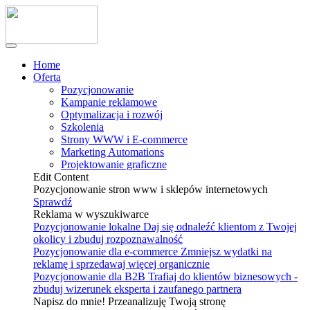
Home
Oferta
Pozycjonowanie
Kampanie reklamowe
Optymalizacja i rozwój
Szkolenia
Strony WWW i E-commerce
Marketing Automations
Projektowanie graficzne
Edit Content
Pozycjonowanie stron www i sklepów internetowych
Sprawdź
Reklama w wyszukiwarce
Pozycjonowanie lokalne
Daj się odnaleźć klientom z Twojej
okolicy i zbuduj rozpoznawalność
Pozycjonowanie dla e-commerce
Zmniejsz wydatki na
reklamę i sprzedawaj więcej organicznie
Pozycjonowanie dla B2B
Trafiaj do klientów biznesowych -
zbuduj wizerunek eksperta i zaufanego partnera
Napisz do mnie! Przeanalizuję Twoją stronę