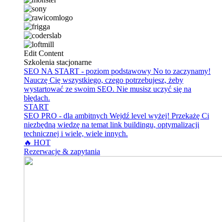
Edit Content
Szkolenia stacjonarne
SEO NA START - poziom podstawowy
No to zaczynamy!
Nauczę Cię wszystkiego, czego potrzebujesz, żeby
wystartować ze swoim SEO. Nie musisz uczyć się na
błędach.
START
SEO PRO - dla ambitnych
Wejdź level wyżej! Przekażę Ci
niezbędną wiedzę na temat link buildingu, optymalizacji
technicznej i wiele, wiele innych.
🔥 HOT
Rezerwacje & zapytania