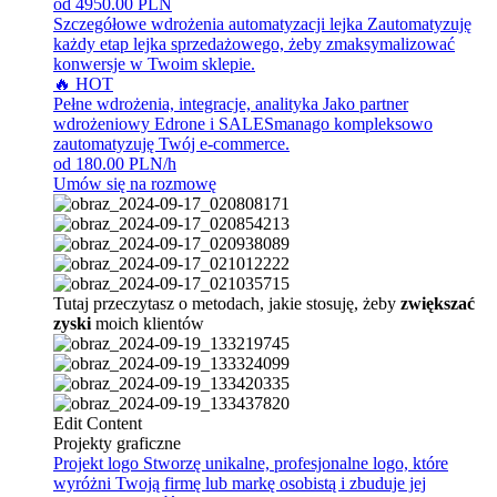
od 4950.00 PLN
Szczegółowe wdrożenia automatyzacji lejka
Zautomatyzuję
każdy etap lejka sprzedażowego, żeby zmaksymalizować
konwersje w Twoim sklepie.
🔥 HOT
Pełne wdrożenia, integracje, analityka
Jako partner
wdrożeniowy Edrone i SALESmanago kompleksowo
zautomatyzuję Twój e-commerce.
od 180.00 PLN/h
Umów się na rozmowę
Tutaj przeczytasz o metodach, jakie stosuję, żeby
zwiększać
zyski
moich klientów
Edit Content
Projekty graficzne
Projekt logo
Stworzę unikalne, profesjonalne logo, które
wyróżni Twoją firmę lub markę osobistą i zbuduje jej