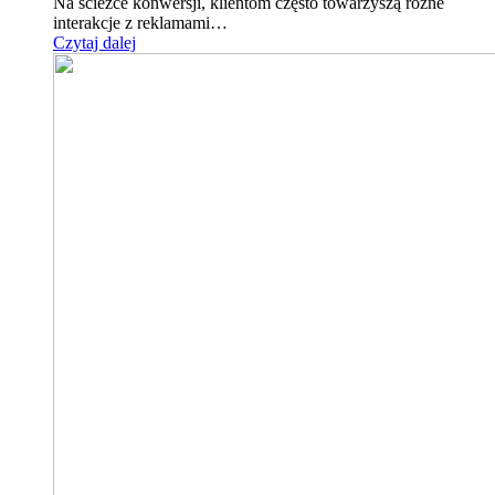
Na ścieżce konwersji, klientom często towarzyszą różne
interakcje z reklamami…
Czytaj dalej