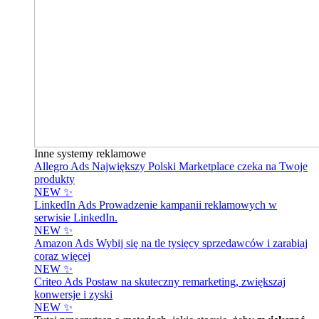
Inne systemy reklamowe
Allegro Ads
Największy Polski Marketplace czeka na Twoje
produkty
NEW ✨
LinkedIn Ads
Prowadzenie kampanii reklamowych w
serwisie LinkedIn.
NEW ✨
Amazon Ads
Wybij się na tle tysięcy sprzedawców i zarabiaj
coraz więcej
NEW ✨
Criteo Ads
Postaw na skuteczny remarketing, zwiększaj
konwersje i zyski
NEW ✨