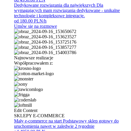
Dedykowane rozwiązania dla największych
Dla
wymagających mam rozwiązania dedykowane - unikalne
technologie i kompleksowe integracje.
od 180.00 PLN/h
Umów się na rozmowę
Najnowsze realizacje
Współpracowałem z:
Edit Content
SKLEPY E-COMMERCE
Mały e-commerce na start
Podstawowy sklep gotowy do
uruchomienia nawet w zaledwie 2 tygodnie