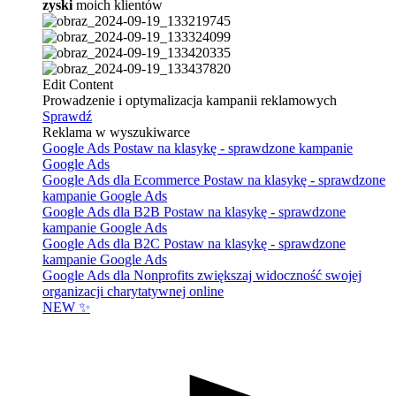
zyski
moich klientów
Edit Content
Prowadzenie i optymalizacja kampanii reklamowych
Sprawdź
Reklama w wyszukiwarce
Google Ads
Postaw na klasykę - sprawdzone kampanie
Google Ads
Google Ads dla Ecommerce
Postaw na klasykę - sprawdzone
kampanie Google Ads
Google Ads dla B2B
Postaw na klasykę - sprawdzone
kampanie Google Ads
Google Ads dla B2C
Postaw na klasykę - sprawdzone
kampanie Google Ads
Google Ads dla Nonprofits
zwiększaj widoczność swojej
organizacji charytatywnej online
NEW ✨