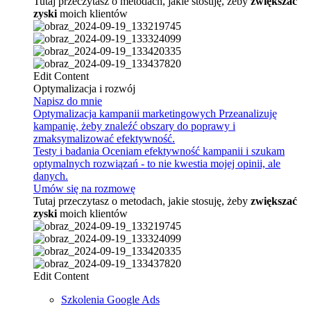
Tutaj przeczytasz o metodach, jakie stosuję, żeby
zwiększać
zyski
moich klientów
Edit Content
Optymalizacja i rozwój
Napisz do mnie
Optymalizacja kampanii marketingowych
Przeanalizuję
kampanię, żeby znaleźć obszary do poprawy i
zmaksymalizować efektywność.
Testy i badania
Oceniam efektywność kampanii i szukam
optymalnych rozwiązań - to nie kwestia mojej opinii, ale
danych.
Umów się na rozmowę
Tutaj przeczytasz o metodach, jakie stosuję, żeby
zwiększać
zyski
moich klientów
Edit Content
Szkolenia Google Ads