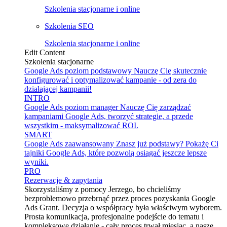
Szkolenia stacjonarne i online
Szkolenia SEO
Szkolenia stacjonarne i online
Edit Content
Szkolenia stacjonarne
Google Ads poziom podstawowy
Nauczę Cię skutecznie
konfigurować i optymalizować kampanie - od zera do
działającej kampanii!
INTRO
Google Ads poziom manager
Nauczę Cię zarządzać
kampaniami Google Ads, tworzyć strategie, a przede
wszystkim - maksymalizować ROI.
SMART
Google Ads zaawansowany
Znasz już podstawy? Pokażę Ci
tajniki Google Ads, które pozwolą osiągać jeszcze lepsze
wyniki.
PRO
Rezerwacje & zapytania
Skorzystaliśmy z pomocy Jerzego, bo chcieliśmy
bezproblemowo przebrnąć przez proces pozyskania Google
Ads Grant. Decyzja o współpracy była właściwym wyborem.
Prosta komunikacja, profesjonalne podejście do tematu i
kompleksowe działanie - cały proces trwał miesiąc, a nasze