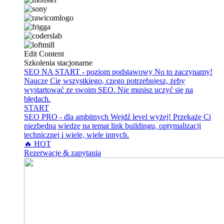
Edit Content
Szkolenia stacjonarne
SEO NA START - poziom podstawowy
No to zaczynamy!
Nauczę Cię wszystkiego, czego potrzebujesz, żeby
wystartować ze swoim SEO. Nie musisz uczyć się na
błędach.
START
SEO PRO - dla ambitnych
Wejdź level wyżej! Przekażę Ci
niezbędną wiedzę na temat link buildingu, optymalizacji
technicznej i wiele, wiele innych.
🔥 HOT
Rezerwacje & zapytania