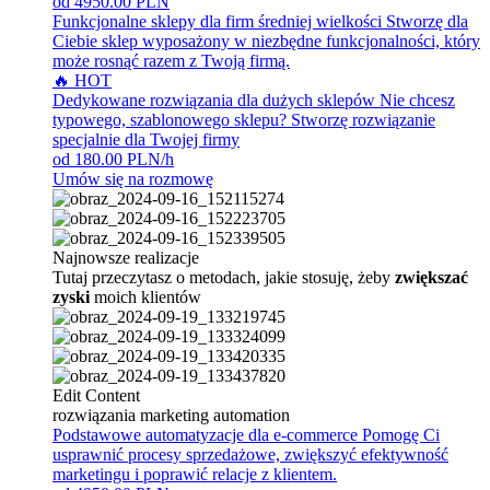
od 4950.00 PLN
Funkcjonalne sklepy dla firm średniej wielkości
Stworzę dla
Ciebie sklep wyposażony w niezbędne funkcjonalności, który
może rosnąć razem z Twoją firmą.
🔥 HOT
Dedykowane rozwiązania dla dużych sklepów
Nie chcesz
typowego, szablonowego sklepu? Stworzę rozwiązanie
specjalnie dla Twojej firmy
od 180.00 PLN/h
Umów się na rozmowę
Najnowsze realizacje
Tutaj przeczytasz o metodach, jakie stosuję, żeby
zwiększać
zyski
moich klientów
Edit Content
rozwiązania marketing automation
Podstawowe automatyzacje dla e-commerce
Pomogę Ci
usprawnić procesy sprzedażowe, zwiększyć efektywność
marketingu i poprawić relacje z klientem.