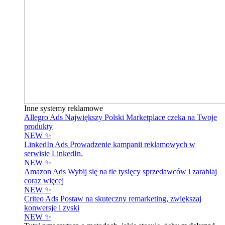
Inne systemy reklamowe
Allegro Ads
Największy Polski Marketplace czeka na Twoje
produkty
NEW ✨
LinkedIn Ads
Prowadzenie kampanii reklamowych w
serwisie LinkedIn.
NEW ✨
Amazon Ads
Wybij się na tle tysięcy sprzedawców i zarabiaj
coraz więcej
NEW ✨
Criteo Ads
Postaw na skuteczny remarketing, zwiększaj
konwersje i zyski
NEW ✨