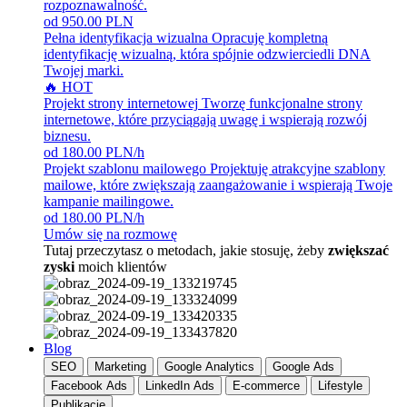
rozpoznawalność.
od 950.00 PLN
Pełna identyfikacja wizualna
Opracuję kompletną
identyfikację wizualną, która spójnie odzwierciedli DNA
Twojej marki.
🔥 HOT
Projekt strony internetowej
Tworzę funkcjonalne strony
internetowe, które przyciągają uwagę i wspierają rozwój
biznesu.
od 180.00 PLN/h
Projekt szablonu mailowego
Projektuję atrakcyjne szablony
mailowe, które zwiększają zaangażowanie i wspierają Twoje
kampanie mailingowe.
od 180.00 PLN/h
Umów się na rozmowę
Tutaj przeczytasz o metodach, jakie stosuję, żeby
zwiększać
zyski
moich klientów
Blog
SEO
Marketing
Google Analytics
Google Ads
Facebook Ads
LinkedIn Ads
E-commerce
Lifestyle
Publikacje