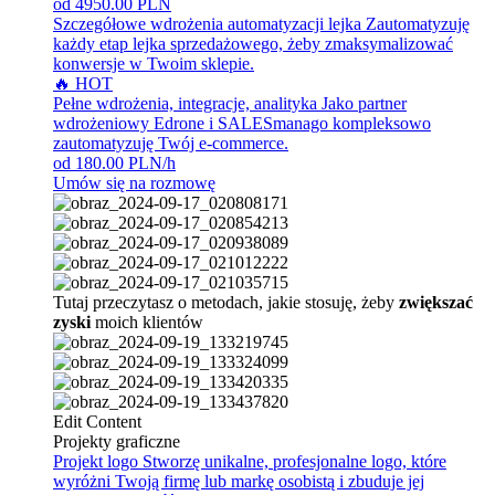
od 4950.00 PLN
Szczegółowe wdrożenia automatyzacji lejka
Zautomatyzuję
każdy etap lejka sprzedażowego, żeby zmaksymalizować
konwersje w Twoim sklepie.
🔥 HOT
Pełne wdrożenia, integracje, analityka
Jako partner
wdrożeniowy Edrone i SALESmanago kompleksowo
zautomatyzuję Twój e-commerce.
od 180.00 PLN/h
Umów się na rozmowę
Tutaj przeczytasz o metodach, jakie stosuję, żeby
zwiększać
zyski
moich klientów
Edit Content
Projekty graficzne
Projekt logo
Stworzę unikalne, profesjonalne logo, które
wyróżni Twoją firmę lub markę osobistą i zbuduje jej