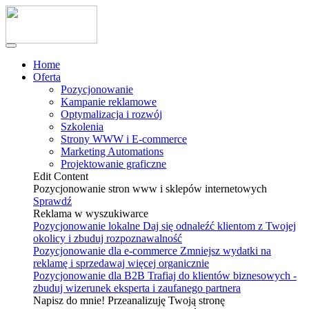
Home
Oferta
Pozycjonowanie
Kampanie reklamowe
Optymalizacja i rozwój
Szkolenia
Strony WWW i E-commerce
Marketing Automations
Projektowanie graficzne
Edit Content
Pozycjonowanie stron www i sklepów internetowych
Sprawdź
Reklama w wyszukiwarce
Pozycjonowanie lokalne
Daj się odnaleźć klientom z Twojej
okolicy i zbuduj rozpoznawalność
Pozycjonowanie dla e-commerce
Zmniejsz wydatki na
reklamę i sprzedawaj więcej organicznie
Pozycjonowanie dla B2B
Trafiaj do klientów biznesowych -
zbuduj wizerunek eksperta i zaufanego partnera
Napisz do mnie! Przeanalizuję Twoją stronę