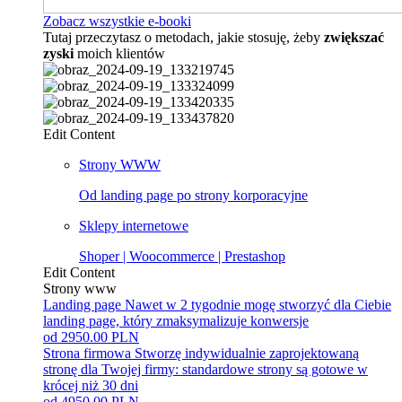
Zobacz wszystkie e-booki
Tutaj przeczytasz o metodach, jakie stosuję, żeby
zwiększać
zyski
moich klientów
Edit Content
Strony WWW
Od landing page po strony korporacyjne
Sklepy internetowe
Shoper | Woocommerce | Prestashop
Edit Content
Strony www
Landing page
Nawet w 2 tygodnie mogę stworzyć dla Ciebie
landing page, który zmaksymalizuje konwersje
od 2950.00 PLN
Strona firmowa
Stworzę indywidualnie zaprojektowaną
stronę dla Twojej firmy: standardowe strony są gotowe w
krócej niż 30 dni
od 4950.00 PLN