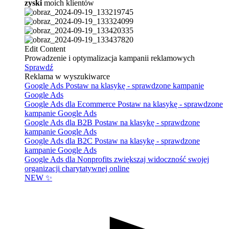
zyski
moich klientów
Edit Content
Prowadzenie i optymalizacja kampanii reklamowych
Sprawdź
Reklama w wyszukiwarce
Google Ads
Postaw na klasykę - sprawdzone kampanie
Google Ads
Google Ads dla Ecommerce
Postaw na klasykę - sprawdzone
kampanie Google Ads
Google Ads dla B2B
Postaw na klasykę - sprawdzone
kampanie Google Ads
Google Ads dla B2C
Postaw na klasykę - sprawdzone
kampanie Google Ads
Google Ads dla Nonprofits
zwiększaj widoczność swojej
organizacji charytatywnej online
NEW ✨