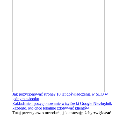
Jak pozycjonować stronę?
10 lat doświadczenia w SEO w
jednym e-booku
Zakładanie i pozycjonowanie wizytówki Google
Niezbędnik
każdego, kto chce lokalnie zdobywać klientów
Tutaj przeczytasz o metodach, jakie stosuję, żeby
zwiększać