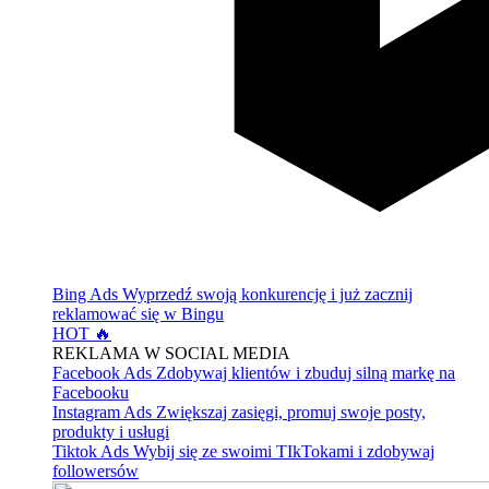
Bing Ads
Wyprzedź swoją konkurencję i już zacznij
reklamować się w Bingu
HOT 🔥
REKLAMA W SOCIAL MEDIA
Facebook Ads
Zdobywaj klientów i zbuduj silną markę na
Facebooku
Instagram Ads
Zwiększaj zasięgi, promuj swoje posty,
produkty i usługi
Tiktok Ads
Wybij się ze swoimi TIkTokami i zdobywaj
followersów