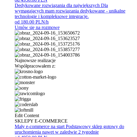
Dedykowane rozwiązania dla największych
Dla
wymagających mam rozwiązania dedykowane - unikalne
technologie i kompleksowe integracje.
od 180.00 PLN/h
Umów się na rozmowę
Najnowsze realizacje
Współpracowałem z:
Edit Content
SKLEPY E-COMMERCE
Mały e-commerce na start
Podstawowy sklep gotowy do
uruchomienia nawet w zaledwie 2 tygodnie