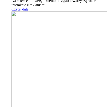
Na ścieżce konwersji, klientom często towarzyszą różne
interakcje z reklamami…
Czytaj dalej