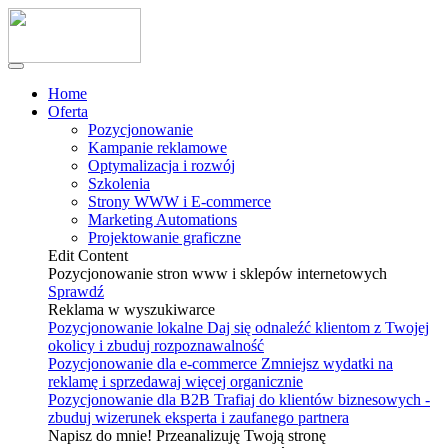
Home
Oferta
Pozycjonowanie
Kampanie reklamowe
Optymalizacja i rozwój
Szkolenia
Strony WWW i E-commerce
Marketing Automations
Projektowanie graficzne
Edit Content
Pozycjonowanie stron www i sklepów internetowych
Sprawdź
Reklama w wyszukiwarce
Pozycjonowanie lokalne
Daj się odnaleźć klientom z Twojej
okolicy i zbuduj rozpoznawalność
Pozycjonowanie dla e-commerce
Zmniejsz wydatki na
reklamę i sprzedawaj więcej organicznie
Pozycjonowanie dla B2B
Trafiaj do klientów biznesowych -
zbuduj wizerunek eksperta i zaufanego partnera
Napisz do mnie! Przeanalizuję Twoją stronę