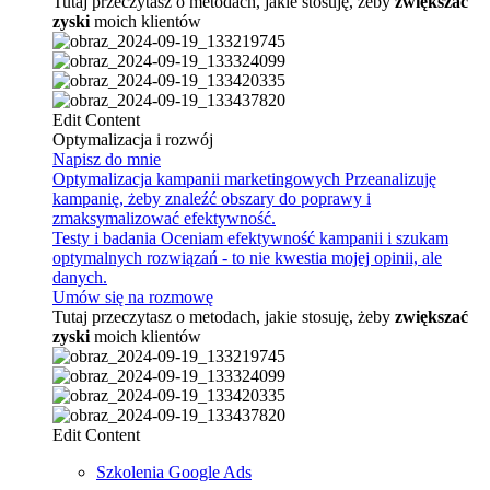
Tutaj przeczytasz o metodach, jakie stosuję, żeby
zwiększać
zyski
moich klientów
Edit Content
Optymalizacja i rozwój
Napisz do mnie
Optymalizacja kampanii marketingowych
Przeanalizuję
kampanię, żeby znaleźć obszary do poprawy i
zmaksymalizować efektywność.
Testy i badania
Oceniam efektywność kampanii i szukam
optymalnych rozwiązań - to nie kwestia mojej opinii, ale
danych.
Umów się na rozmowę
Tutaj przeczytasz o metodach, jakie stosuję, żeby
zwiększać
zyski
moich klientów
Edit Content
Szkolenia Google Ads