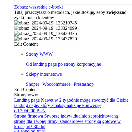
Zobacz wszystkie e-booki
Tutaj przeczytasz o metodach, jakie stosuję, żeby
zwiększać
zyski
moich klientów
Edit Content
Strony WWW
Od landing page po strony korporacyjne
Sklepy internetowe
Shoper | Woocommerce | Prestashop
Edit Content
Strony www
Landing page
Nawet w 2 tygodnie mogę stworzyć dla Ciebie
landing page, który zmaksymalizuje konwersje
od 2950.00 PLN
Strona firmowa
Stworzę indywidualnie zaprojektowaną
stronę dla Twojej firmy: standardowe strony są gotowe w
krócej niż 30 dni
od 4950.00 PLN