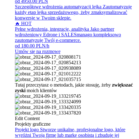
od 4950.00 PLN
Szczegółowe wdrożenia automatyzacji lejka
Zautomatyzuję
każdy etap lejka sprzedażowego, żeby zmaksymalizować
konwersje w Twoim sklepie.
🔥 HOT
Pełne wdrożenia, integracje, analityka
Jako partner
wdrożeniowy Edrone i SALESmanago kompleksowo
zautomatyzuję Twój e-commerce.
od 180.00 PLN/h
Umów się na rozmowę
Tutaj przeczytasz o metodach, jakie stosuję, żeby
zwiększać
zyski
moich klientów
Edit Content
Projekty graficzne
Projekt logo
Stworzę unikalne, profesjonalne logo, które
wyróżni Twoją firmę lub markę osobistą i zbuduje jej