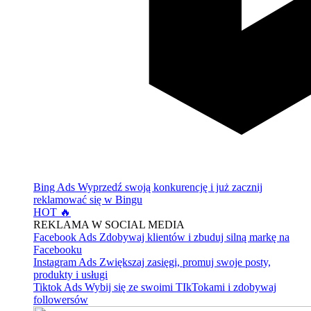
Bing Ads
Wyprzedź swoją konkurencję i już zacznij
reklamować się w Bingu
HOT 🔥
REKLAMA W SOCIAL MEDIA
Facebook Ads
Zdobywaj klientów i zbuduj silną markę na
Facebooku
Instagram Ads
Zwiększaj zasięgi, promuj swoje posty,
produkty i usługi
Tiktok Ads
Wybij się ze swoimi TIkTokami i zdobywaj
followersów