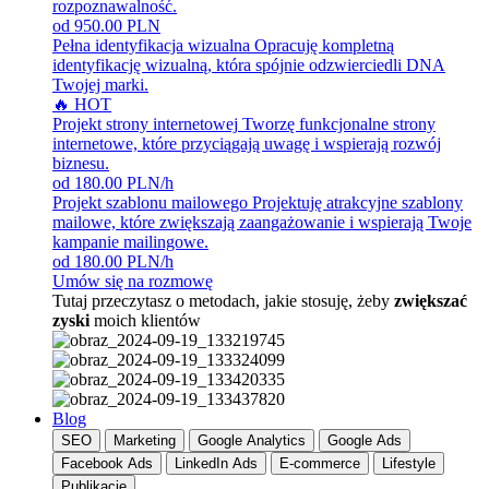
rozpoznawalność.
od 950.00 PLN
Pełna identyfikacja wizualna
Opracuję kompletną
identyfikację wizualną, która spójnie odzwierciedli DNA
Twojej marki.
🔥 HOT
Projekt strony internetowej
Tworzę funkcjonalne strony
internetowe, które przyciągają uwagę i wspierają rozwój
biznesu.
od 180.00 PLN/h
Projekt szablonu mailowego
Projektuję atrakcyjne szablony
mailowe, które zwiększają zaangażowanie i wspierają Twoje
kampanie mailingowe.
od 180.00 PLN/h
Umów się na rozmowę
Tutaj przeczytasz o metodach, jakie stosuję, żeby
zwiększać
zyski
moich klientów
Blog
SEO
Marketing
Google Analytics
Google Ads
Facebook Ads
LinkedIn Ads
E-commerce
Lifestyle
Publikacje