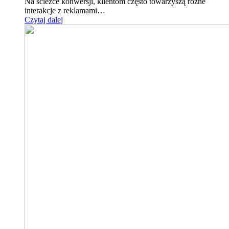
Na ścieżce konwersji, klientom często towarzyszą różne
interakcje z reklamami…
Czytaj dalej