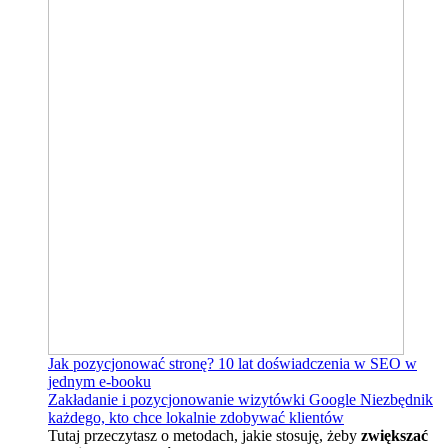
Jak pozycjonować stronę?
10 lat doświadczenia w SEO w
jednym e-booku
Zakładanie i pozycjonowanie wizytówki Google
Niezbędnik
każdego, kto chce lokalnie zdobywać klientów
Tutaj przeczytasz o metodach, jakie stosuję, żeby
zwiększać