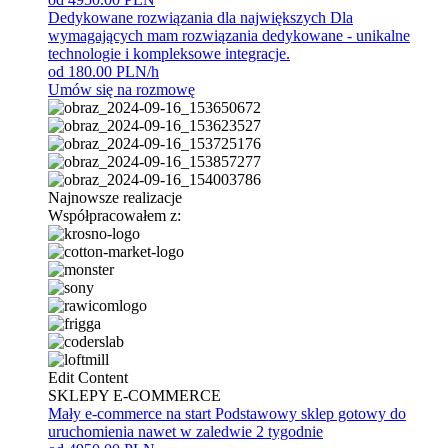
Dedykowane rozwiązania dla największych
Dla
wymagających mam rozwiązania dedykowane - unikalne
technologie i kompleksowe integracje.
od 180.00 PLN/h
Umów się na rozmowę
Najnowsze realizacje
Współpracowałem z:
Edit Content
SKLEPY E-COMMERCE
Mały e-commerce na start
Podstawowy sklep gotowy do
uruchomienia nawet w zaledwie 2 tygodnie