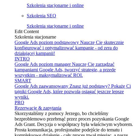
Szkolenia stacjonarne i online
Szkolenia SEO
Szkolenia stacjonarne i online
Edit Content
Szkolenia stacjonarne
Google Ads poziom podstawowy
Nauczę Cię skutecznie
konfigurować i optymalizować kampanie - od zera do
działającej kampanii!
INTRO
Google Ads poziom manager
Nauczę Cię zarządzać
kampaniami Google Ads, tworzyć strategie, a przede
wszystkim - maksymalizować ROI.
SMART
Google Ads zaawansowany
Znasz już podstawy? Pokażę Ci
tajniki Google Ads, które pozwolą osiągać jeszcze lepsze
wyniki.
PRO
Rezerwacje & zapytania
Skorzystaliśmy z pomocy Jerzego, bo chcieliśmy
bezproblemowo przebrnąć przez proces pozyskania Google
Ads Grant. Decyzja o współpracy była właściwym wyborem.
Prosta komunikacja, profesjonalne podejście do tematu i
kompleksowe działanie - cały proces trwał miesiąc, a nasze