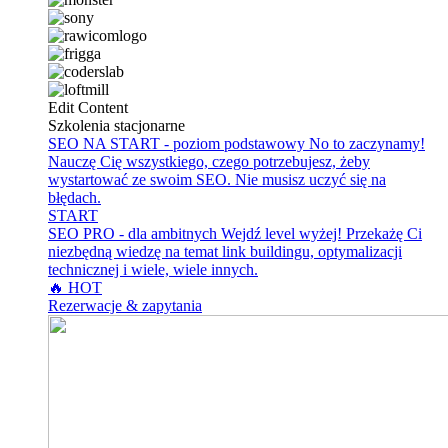
Edit Content
Szkolenia stacjonarne
SEO NA START - poziom podstawowy
No to zaczynamy!
Nauczę Cię wszystkiego, czego potrzebujesz, żeby
wystartować ze swoim SEO. Nie musisz uczyć się na
błędach.
START
SEO PRO - dla ambitnych
Wejdź level wyżej! Przekażę Ci
niezbędną wiedzę na temat link buildingu, optymalizacji
technicznej i wiele, wiele innych.
🔥 HOT
Rezerwacje & zapytania