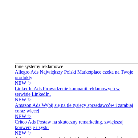
Inne systemy reklamowe
Allegro Ads
Największy Polski Marketplace czeka na Twoje
produkty
NEW ✨
LinkedIn Ads
Prowadzenie kampanii reklamowych w
serwisie LinkedIn.
NEW ✨
Amazon Ads
Wybij się na tle tysięcy sprzedawców i zarabiaj
coraz więcej
NEW ✨
Criteo Ads
Postaw na skuteczny remarketing, zwiększaj
konwersje i zyski
NEW ✨