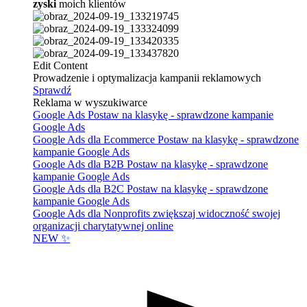
zyski
moich klientów
Edit Content
Prowadzenie i optymalizacja kampanii reklamowych
Sprawdź
Reklama w wyszukiwarce
Google Ads
Postaw na klasykę - sprawdzone kampanie
Google Ads
Google Ads dla Ecommerce
Postaw na klasykę - sprawdzone
kampanie Google Ads
Google Ads dla B2B
Postaw na klasykę - sprawdzone
kampanie Google Ads
Google Ads dla B2C
Postaw na klasykę - sprawdzone
kampanie Google Ads
Google Ads dla Nonprofits
zwiększaj widoczność swojej
organizacji charytatywnej online
NEW ✨