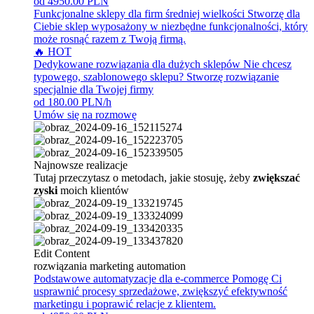
od 4950.00 PLN
Funkcjonalne sklepy dla firm średniej wielkości
Stworzę dla
Ciebie sklep wyposażony w niezbędne funkcjonalności, który
może rosnąć razem z Twoją firmą.
🔥 HOT
Dedykowane rozwiązania dla dużych sklepów
Nie chcesz
typowego, szablonowego sklepu? Stworzę rozwiązanie
specjalnie dla Twojej firmy
od 180.00 PLN/h
Umów się na rozmowę
Najnowsze realizacje
Tutaj przeczytasz o metodach, jakie stosuję, żeby
zwiększać
zyski
moich klientów
Edit Content
rozwiązania marketing automation
Podstawowe automatyzacje dla e-commerce
Pomogę Ci
usprawnić procesy sprzedażowe, zwiększyć efektywność
marketingu i poprawić relacje z klientem.