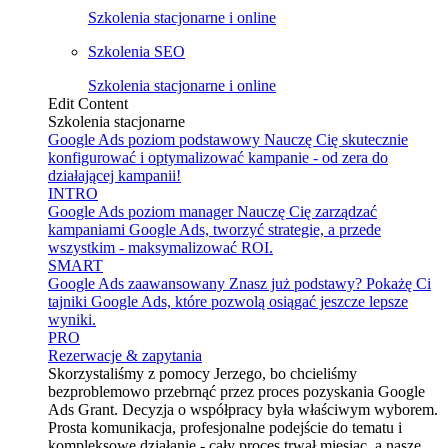
Szkolenia stacjonarne i online
Szkolenia SEO
Szkolenia stacjonarne i online
Edit Content
Szkolenia stacjonarne
Google Ads poziom podstawowy
Nauczę Cię skutecznie
konfigurować i optymalizować kampanie - od zera do
działającej kampanii!
INTRO
Google Ads poziom manager
Nauczę Cię zarządzać
kampaniami Google Ads, tworzyć strategie, a przede
wszystkim - maksymalizować ROI.
SMART
Google Ads zaawansowany
Znasz już podstawy? Pokażę Ci
tajniki Google Ads, które pozwolą osiągać jeszcze lepsze
wyniki.
PRO
Rezerwacje & zapytania
Skorzystaliśmy z pomocy Jerzego, bo chcieliśmy
bezproblemowo przebrnąć przez proces pozyskania Google
Ads Grant. Decyzja o współpracy była właściwym wyborem.
Prosta komunikacja, profesjonalne podejście do tematu i
kompleksowe działanie - cały proces trwał miesiąc, a nasze