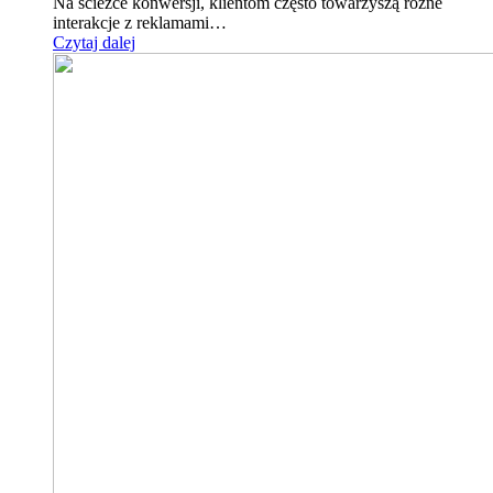
Na ścieżce konwersji, klientom często towarzyszą różne
interakcje z reklamami…
Czytaj dalej