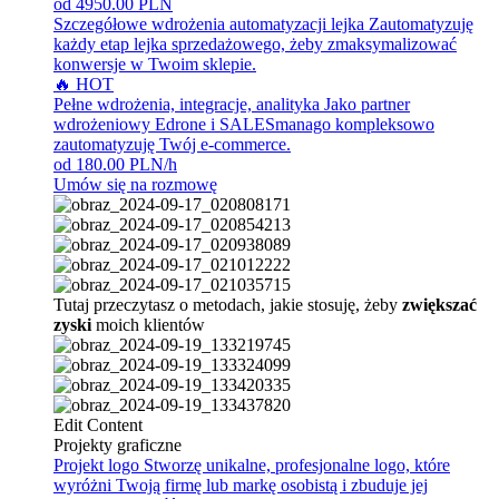
od 4950.00 PLN
Szczegółowe wdrożenia automatyzacji lejka
Zautomatyzuję
każdy etap lejka sprzedażowego, żeby zmaksymalizować
konwersje w Twoim sklepie.
🔥 HOT
Pełne wdrożenia, integracje, analityka
Jako partner
wdrożeniowy Edrone i SALESmanago kompleksowo
zautomatyzuję Twój e-commerce.
od 180.00 PLN/h
Umów się na rozmowę
Tutaj przeczytasz o metodach, jakie stosuję, żeby
zwiększać
zyski
moich klientów
Edit Content
Projekty graficzne
Projekt logo
Stworzę unikalne, profesjonalne logo, które
wyróżni Twoją firmę lub markę osobistą i zbuduje jej