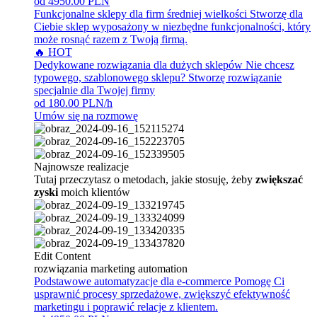
od 4950.00 PLN
Funkcjonalne sklepy dla firm średniej wielkości
Stworzę dla
Ciebie sklep wyposażony w niezbędne funkcjonalności, który
może rosnąć razem z Twoją firmą.
🔥 HOT
Dedykowane rozwiązania dla dużych sklepów
Nie chcesz
typowego, szablonowego sklepu? Stworzę rozwiązanie
specjalnie dla Twojej firmy
od 180.00 PLN/h
Umów się na rozmowę
Najnowsze realizacje
Tutaj przeczytasz o metodach, jakie stosuję, żeby
zwiększać
zyski
moich klientów
Edit Content
rozwiązania marketing automation
Podstawowe automatyzacje dla e-commerce
Pomogę Ci
usprawnić procesy sprzedażowe, zwiększyć efektywność
marketingu i poprawić relacje z klientem.