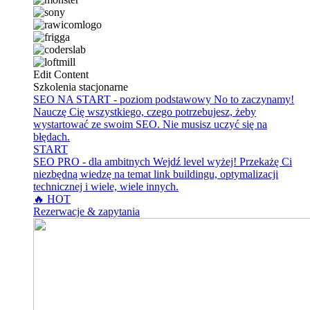
Edit Content
Szkolenia stacjonarne
SEO NA START - poziom podstawowy
No to zaczynamy!
Nauczę Cię wszystkiego, czego potrzebujesz, żeby
wystartować ze swoim SEO. Nie musisz uczyć się na
błędach.
START
SEO PRO - dla ambitnych
Wejdź level wyżej! Przekażę Ci
niezbędną wiedzę na temat link buildingu, optymalizacji
technicznej i wiele, wiele innych.
🔥 HOT
Rezerwacje & zapytania