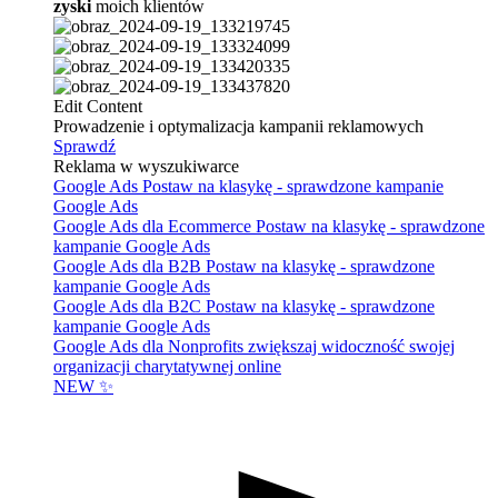
zyski
moich klientów
Edit Content
Prowadzenie i optymalizacja kampanii reklamowych
Sprawdź
Reklama w wyszukiwarce
Google Ads
Postaw na klasykę - sprawdzone kampanie
Google Ads
Google Ads dla Ecommerce
Postaw na klasykę - sprawdzone
kampanie Google Ads
Google Ads dla B2B
Postaw na klasykę - sprawdzone
kampanie Google Ads
Google Ads dla B2C
Postaw na klasykę - sprawdzone
kampanie Google Ads
Google Ads dla Nonprofits
zwiększaj widoczność swojej
organizacji charytatywnej online
NEW ✨