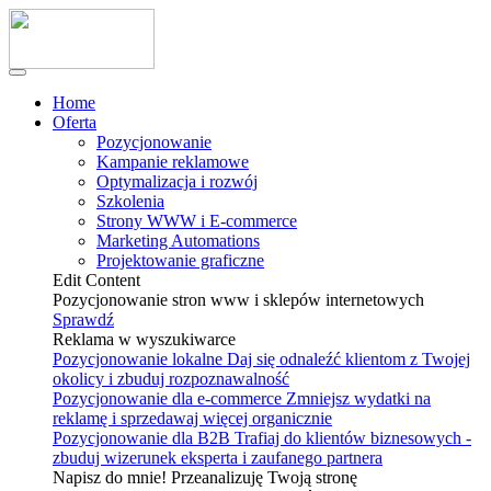
Home
Oferta
Pozycjonowanie
Kampanie reklamowe
Optymalizacja i rozwój
Szkolenia
Strony WWW i E-commerce
Marketing Automations
Projektowanie graficzne
Edit Content
Pozycjonowanie stron www i sklepów internetowych
Sprawdź
Reklama w wyszukiwarce
Pozycjonowanie lokalne
Daj się odnaleźć klientom z Twojej
okolicy i zbuduj rozpoznawalność
Pozycjonowanie dla e-commerce
Zmniejsz wydatki na
reklamę i sprzedawaj więcej organicznie
Pozycjonowanie dla B2B
Trafiaj do klientów biznesowych -
zbuduj wizerunek eksperta i zaufanego partnera
Napisz do mnie! Przeanalizuję Twoją stronę