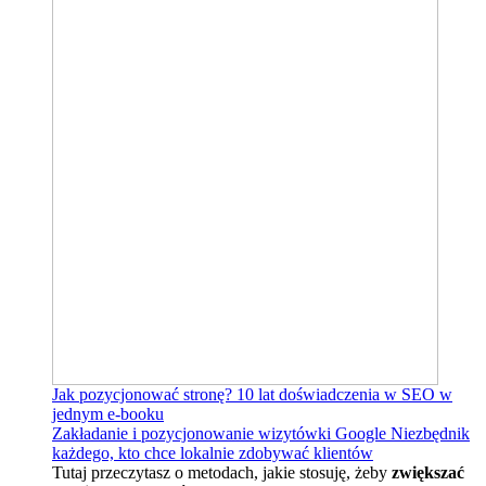
Jak pozycjonować stronę?
10 lat doświadczenia w SEO w
jednym e-booku
Zakładanie i pozycjonowanie wizytówki Google
Niezbędnik
każdego, kto chce lokalnie zdobywać klientów
Tutaj przeczytasz o metodach, jakie stosuję, żeby
zwiększać