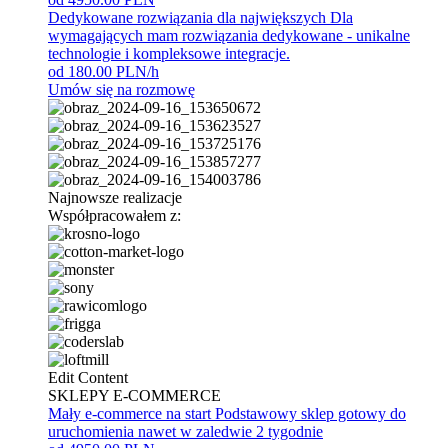
Dedykowane rozwiązania dla największych
Dla
wymagających mam rozwiązania dedykowane - unikalne
technologie i kompleksowe integracje.
od 180.00 PLN/h
Umów się na rozmowę
Najnowsze realizacje
Współpracowałem z:
Edit Content
SKLEPY E-COMMERCE
Mały e-commerce na start
Podstawowy sklep gotowy do
uruchomienia nawet w zaledwie 2 tygodnie