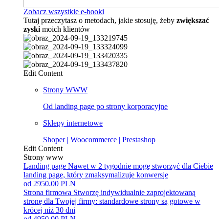
Zobacz wszystkie e-booki
Tutaj przeczytasz o metodach, jakie stosuję, żeby
zwiększać
zyski
moich klientów
Edit Content
Strony WWW
Od landing page po strony korporacyjne
Sklepy internetowe
Shoper | Woocommerce | Prestashop
Edit Content
Strony www
Landing page
Nawet w 2 tygodnie mogę stworzyć dla Ciebie
landing page, który zmaksymalizuje konwersje
od 2950.00 PLN
Strona firmowa
Stworzę indywidualnie zaprojektowaną
stronę dla Twojej firmy: standardowe strony są gotowe w
krócej niż 30 dni
od 4950.00 PLN