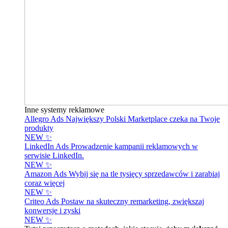
Inne systemy reklamowe
Allegro Ads
Największy Polski Marketplace czeka na Twoje
produkty
NEW ✨
LinkedIn Ads
Prowadzenie kampanii reklamowych w
serwisie LinkedIn.
NEW ✨
Amazon Ads
Wybij się na tle tysięcy sprzedawców i zarabiaj
coraz więcej
NEW ✨
Criteo Ads
Postaw na skuteczny remarketing, zwiększaj
konwersje i zyski
NEW ✨