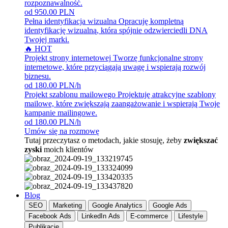
rozpoznawalność.
od 950.00 PLN
Pełna identyfikacja wizualna
Opracuję kompletną
identyfikację wizualną, która spójnie odzwierciedli DNA
Twojej marki.
🔥 HOT
Projekt strony internetowej
Tworzę funkcjonalne strony
internetowe, które przyciągają uwagę i wspierają rozwój
biznesu.
od 180.00 PLN/h
Projekt szablonu mailowego
Projektuję atrakcyjne szablony
mailowe, które zwiększają zaangażowanie i wspierają Twoje
kampanie mailingowe.
od 180.00 PLN/h
Umów się na rozmowę
Tutaj przeczytasz o metodach, jakie stosuję, żeby
zwiększać
zyski
moich klientów
Blog
SEO
Marketing
Google Analytics
Google Ads
Facebook Ads
LinkedIn Ads
E-commerce
Lifestyle
Publikacje