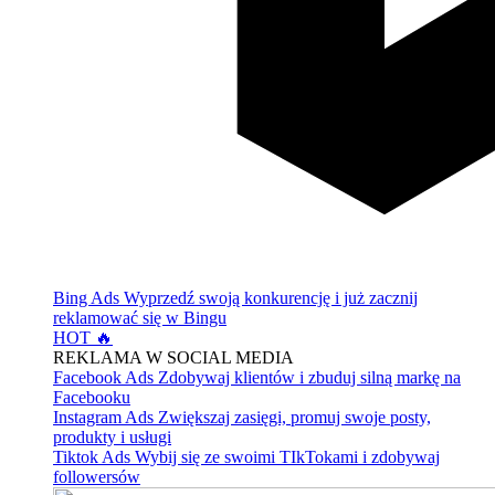
Bing Ads
Wyprzedź swoją konkurencję i już zacznij
reklamować się w Bingu
HOT 🔥
REKLAMA W SOCIAL MEDIA
Facebook Ads
Zdobywaj klientów i zbuduj silną markę na
Facebooku
Instagram Ads
Zwiększaj zasięgi, promuj swoje posty,
produkty i usługi
Tiktok Ads
Wybij się ze swoimi TIkTokami i zdobywaj
followersów