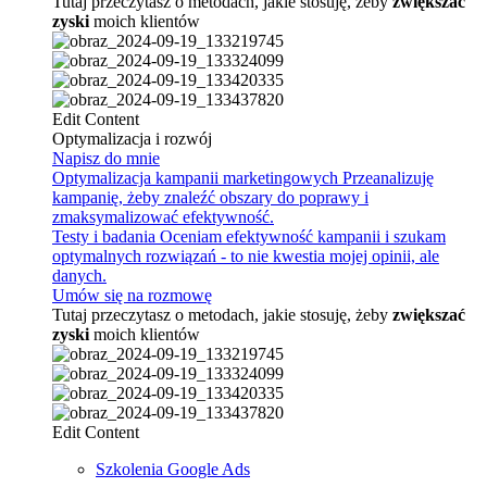
Tutaj przeczytasz o metodach, jakie stosuję, żeby
zwiększać
zyski
moich klientów
Edit Content
Optymalizacja i rozwój
Napisz do mnie
Optymalizacja kampanii marketingowych
Przeanalizuję
kampanię, żeby znaleźć obszary do poprawy i
zmaksymalizować efektywność.
Testy i badania
Oceniam efektywność kampanii i szukam
optymalnych rozwiązań - to nie kwestia mojej opinii, ale
danych.
Umów się na rozmowę
Tutaj przeczytasz o metodach, jakie stosuję, żeby
zwiększać
zyski
moich klientów
Edit Content
Szkolenia Google Ads