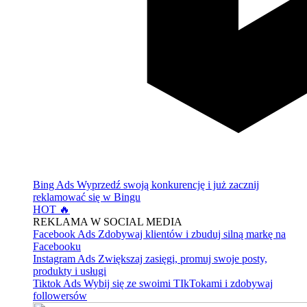
Bing Ads
Wyprzedź swoją konkurencję i już zacznij
reklamować się w Bingu
HOT 🔥
REKLAMA W SOCIAL MEDIA
Facebook Ads
Zdobywaj klientów i zbuduj silną markę na
Facebooku
Instagram Ads
Zwiększaj zasięgi, promuj swoje posty,
produkty i usługi
Tiktok Ads
Wybij się ze swoimi TIkTokami i zdobywaj
followersów