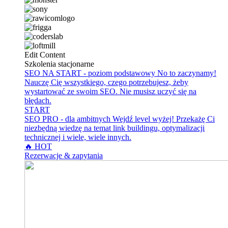
Edit Content
Szkolenia stacjonarne
SEO NA START - poziom podstawowy
No to zaczynamy!
Nauczę Cię wszystkiego, czego potrzebujesz, żeby
wystartować ze swoim SEO. Nie musisz uczyć się na
błędach.
START
SEO PRO - dla ambitnych
Wejdź level wyżej! Przekażę Ci
niezbędną wiedzę na temat link buildingu, optymalizacji
technicznej i wiele, wiele innych.
🔥 HOT
Rezerwacje & zapytania