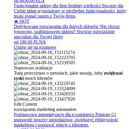
od 4950.00 PLN
Funkcjonalne sklepy dla firm średniej wielkości
Stworzę dla
Ciebie sklep wyposażony w niezbędne funkcjonalności, który
może rosnąć razem z Twoją firmą.
🔥 HOT
Dedykowane rozwiązania dla dużych sklepów
Nie chcesz
typowego, szablonowego sklepu? Stworzę rozwiązanie
specjalnie dla Twojej firmy
od 180.00 PLN/h
Umów się na rozmowę
Najnowsze realizacje
Tutaj przeczytasz o metodach, jakie stosuję, żeby
zwiększać
zyski
moich klientów
Edit Content
rozwiązania marketing automation
Podstawowe automatyzacje dla e-commerce
Pomogę Ci
usprawnić procesy sprzedażowe, zwiększyć efektywność
marketingu i poprawić relacje z klientem.