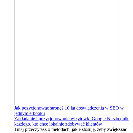
Jak pozycjonować stronę?
10 lat doświadczenia w SEO w
jednym e-booku
Zakładanie i pozycjonowanie wizytówki Google
Niezbędnik
każdego, kto chce lokalnie zdobywać klientów
Tutaj przeczytasz o metodach, jakie stosuję, żeby
zwiększać