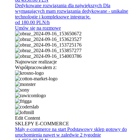
Dedykowane rozwiązania dla największych
Dla
wymagających mam rozwiązania dedykowane - unikalne
technologie i kompleksowe integracje.
od 180.00 PLN/h
Umów się na rozmowę
Najnowsze realizacje
Współpracowałem z:
Edit Content
SKLEPY E-COMMERCE
Mały e-commerce na start
Podstawowy sklep gotowy do
uruchomienia nawet w zaledwie 2 tygodnie