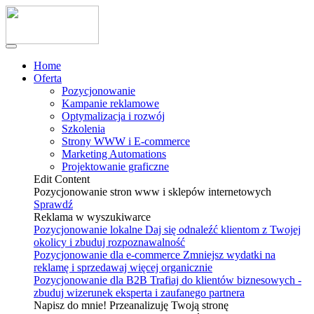
Home
Oferta
Pozycjonowanie
Kampanie reklamowe
Optymalizacja i rozwój
Szkolenia
Strony WWW i E-commerce
Marketing Automations
Projektowanie graficzne
Edit Content
Pozycjonowanie stron www i sklepów internetowych
Sprawdź
Reklama w wyszukiwarce
Pozycjonowanie lokalne
Daj się odnaleźć klientom z Twojej
okolicy i zbuduj rozpoznawalność
Pozycjonowanie dla e-commerce
Zmniejsz wydatki na
reklamę i sprzedawaj więcej organicznie
Pozycjonowanie dla B2B
Trafiaj do klientów biznesowych -
zbuduj wizerunek eksperta i zaufanego partnera
Napisz do mnie! Przeanalizuję Twoją stronę