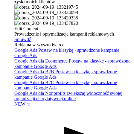
zyski
moich klientów
Edit Content
Prowadzenie i optymalizacja kampanii reklamowych
Sprawdź
Reklama w wyszukiwarce
Google Ads
Postaw na klasykę - sprawdzone kampanie
Google Ads
Google Ads dla Ecommerce
Postaw na klasykę - sprawdzone
kampanie Google Ads
Google Ads dla B2B
Postaw na klasykę - sprawdzone
kampanie Google Ads
Google Ads dla B2C
Postaw na klasykę - sprawdzone
kampanie Google Ads
Google Ads dla Nonprofits
zwiększaj widoczność swojej
organizacji charytatywnej online
NEW ✨