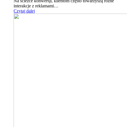
Na ścieżce konwersji, klientom często towarzyszą różne
interakcje z reklamami…
Czytaj dalej