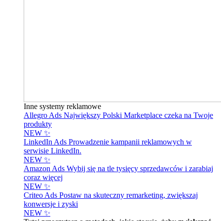
Inne systemy reklamowe
Allegro Ads
Największy Polski Marketplace czeka na Twoje
produkty
NEW ✨
LinkedIn Ads
Prowadzenie kampanii reklamowych w
serwisie LinkedIn.
NEW ✨
Amazon Ads
Wybij się na tle tysięcy sprzedawców i zarabiaj
coraz więcej
NEW ✨
Criteo Ads
Postaw na skuteczny remarketing, zwiększaj
konwersje i zyski
NEW ✨