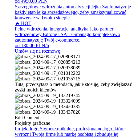
od 4950.00 PLN
Szczegółowe wdrożenia automatyzacji lejka
Zautomatyzuję
każdy etap lejka sprzedażowego, żeby zmaksymalizować
konwersje w Twoim sklepie.
🔥 HOT
Pełne wdrożenia, integracje, analityka
Jako partner
wdrożeniowy Edrone i SALESmanago kompleksowo
zautomatyzuję Twój e-commerce.
od 180.00 PLN/h
Umów się na rozmowę
Tutaj przeczytasz o metodach, jakie stosuję, żeby
zwiększać
zyski
moich klientów
Edit Content
Projekty graficzne
Projekt logo
Stworzę unikalne, profesjonalne logo, które
wyróżni Twoją firmę lub markę osobistą i zbuduje jej