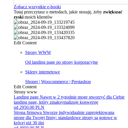
Zobacz wszystkie e-booki
Tutaj przeczytasz o metodach, jakie stosuję, żeby
zwiększać
zyski
moich klientów
Edit Content
Strony WWW
Od landing page po strony korporacyjne
Sklepy internetowe
Shoper | Woocommerce | Prestashop
Edit Content
Strony www
Landing page
Nawet w 2 tygodnie mogę stworzyć dla Ciebie
landing page, który zmaksymalizuje konwersje
od 2950.00 PLN
Strona firmowa
Stworzę indywidualnie zaprojektowaną
stronę dla Twojej firmy: standardowe strony są gotowe w
krócej niż 30 dni
od 4950.00 PLN