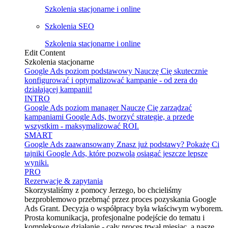
Szkolenia stacjonarne i online
Szkolenia SEO
Szkolenia stacjonarne i online
Edit Content
Szkolenia stacjonarne
Google Ads poziom podstawowy
Nauczę Cię skutecznie
konfigurować i optymalizować kampanie - od zera do
działającej kampanii!
INTRO
Google Ads poziom manager
Nauczę Cię zarządzać
kampaniami Google Ads, tworzyć strategie, a przede
wszystkim - maksymalizować ROI.
SMART
Google Ads zaawansowany
Znasz już podstawy? Pokażę Ci
tajniki Google Ads, które pozwolą osiągać jeszcze lepsze
wyniki.
PRO
Rezerwacje & zapytania
Skorzystaliśmy z pomocy Jerzego, bo chcieliśmy
bezproblemowo przebrnąć przez proces pozyskania Google
Ads Grant. Decyzja o współpracy była właściwym wyborem.
Prosta komunikacja, profesjonalne podejście do tematu i
kompleksowe działanie - cały proces trwał miesiąc, a nasze