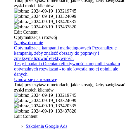
Tutaj przeczytasz o metodach, jakie stosuję, żeby
zwiększać
zyski
moich klientów
Edit Content
Optymalizacja i rozwój
Napisz do mnie
Optymalizacja kampanii marketingowych
Przeanalizuję
kampanię, żeby znaleźć obszary do poprawy i
zmaksymalizować efektywność.
Testy i badania
Oceniam efektywność kampanii i szukam
optymalnych rozwiązań - to nie kwestia mojej opinii, ale
danych.
Umów się na rozmowę
Tutaj przeczytasz o metodach, jakie stosuję, żeby
zwiększać
zyski
moich klientów
Edit Content
Szkolenia Google Ads