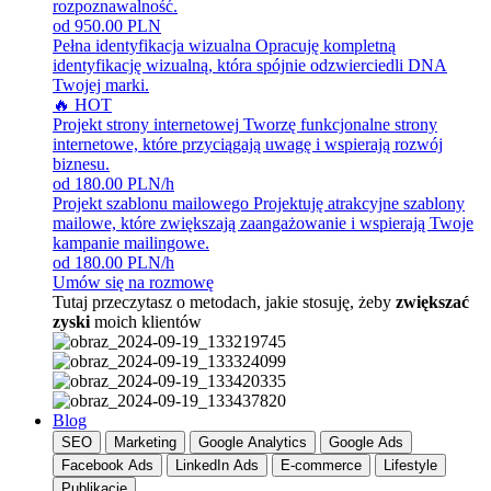
rozpoznawalność.
od 950.00 PLN
Pełna identyfikacja wizualna
Opracuję kompletną
identyfikację wizualną, która spójnie odzwierciedli DNA
Twojej marki.
🔥 HOT
Projekt strony internetowej
Tworzę funkcjonalne strony
internetowe, które przyciągają uwagę i wspierają rozwój
biznesu.
od 180.00 PLN/h
Projekt szablonu mailowego
Projektuję atrakcyjne szablony
mailowe, które zwiększają zaangażowanie i wspierają Twoje
kampanie mailingowe.
od 180.00 PLN/h
Umów się na rozmowę
Tutaj przeczytasz o metodach, jakie stosuję, żeby
zwiększać
zyski
moich klientów
Blog
SEO
Marketing
Google Analytics
Google Ads
Facebook Ads
LinkedIn Ads
E-commerce
Lifestyle
Publikacje