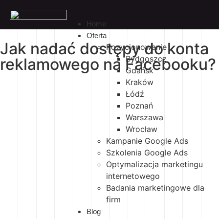
Home
Oferta
Jak nadać dostępy do konta
Pozycjonowanie
Bydgoszcz
reklamowego na Facebooku?
Gdańsk
Kraków
Łódź
Poznań
Warszawa
Wrocław
Kampanie Google Ads
Szkolenia Google Ads
Optymalizacja marketingu
internetowego
Badania marketingowe dla
firm
Blog