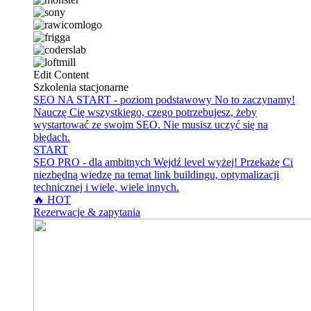
Edit Content
Szkolenia stacjonarne
SEO NA START - poziom podstawowy
No to zaczynamy!
Nauczę Cię wszystkiego, czego potrzebujesz, żeby
wystartować ze swoim SEO. Nie musisz uczyć się na
błędach.
START
SEO PRO - dla ambitnych
Wejdź level wyżej! Przekażę Ci
niezbędną wiedzę na temat link buildingu, optymalizacji
technicznej i wiele, wiele innych.
🔥 HOT
Rezerwacje & zapytania