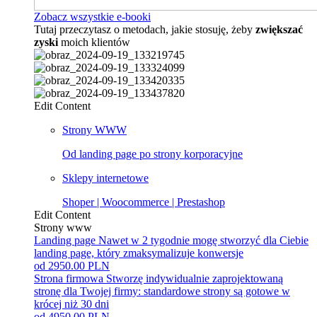
Zobacz wszystkie e-booki
Tutaj przeczytasz o metodach, jakie stosuję, żeby
zwiększać
zyski
moich klientów
Edit Content
Strony WWW
Od landing page po strony korporacyjne
Sklepy internetowe
Shoper | Woocommerce | Prestashop
Edit Content
Strony www
Landing page
Nawet w 2 tygodnie mogę stworzyć dla Ciebie
landing page, który zmaksymalizuje konwersje
od 2950.00 PLN
Strona firmowa
Stworzę indywidualnie zaprojektowaną
stronę dla Twojej firmy: standardowe strony są gotowe w
krócej niż 30 dni
od 4950.00 PLN