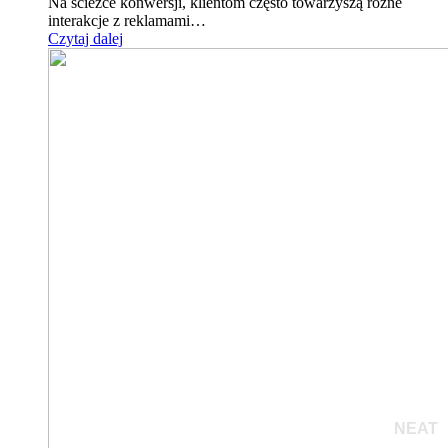
Na ścieżce konwersji, klientom często towarzyszą różne
interakcje z reklamami…
Czytaj dalej
NEAT