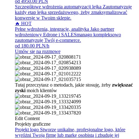
od 4950.00 PLN
Szczegółowe wdrożenia automatyzacji lejka
Zautomatyzuję
każdy etap lejka sprzedażowego, żeby zmaksymalizować
konwersje w Twoim sklepie.
🔥 HOT
Pełne wdrożenia, integracje, analityka
Jako partner
wdrożeniowy Edrone i SALESmanago kompleksowo
zautomatyzuję Twój e-commerce.
od 180.00 PLN/h
Umów się na rozmowę
Tutaj przeczytasz o metodach, jakie stosuję, żeby
zwiększać
zyski
moich klientów
Edit Content
Projekty graficzne
Projekt logo
Stworzę unikalne, profesjonalne logo, które
wyróżni Twoją firmę lub markę osobistą i zbuduje jej