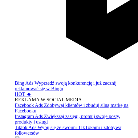
Bing Ads
Wyprzedź swoją konkurencję i już zacznij
reklamować się w Bingu
HOT 🔥
REKLAMA W SOCIAL MEDIA
Facebook Ads
Zdobywaj klientów i zbuduj silną markę na
Facebooku
Instagram Ads
Zwiększaj zasięgi, promuj swoje posty,
produkty i usługi
Tiktok Ads
Wybij się ze swoimi TIkTokami i zdobywaj
followersów