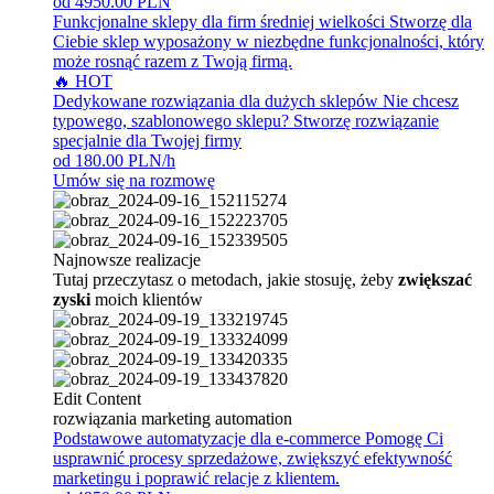
od 4950.00 PLN
Funkcjonalne sklepy dla firm średniej wielkości
Stworzę dla
Ciebie sklep wyposażony w niezbędne funkcjonalności, który
może rosnąć razem z Twoją firmą.
🔥 HOT
Dedykowane rozwiązania dla dużych sklepów
Nie chcesz
typowego, szablonowego sklepu? Stworzę rozwiązanie
specjalnie dla Twojej firmy
od 180.00 PLN/h
Umów się na rozmowę
Najnowsze realizacje
Tutaj przeczytasz o metodach, jakie stosuję, żeby
zwiększać
zyski
moich klientów
Edit Content
rozwiązania marketing automation
Podstawowe automatyzacje dla e-commerce
Pomogę Ci
usprawnić procesy sprzedażowe, zwiększyć efektywność
marketingu i poprawić relacje z klientem.