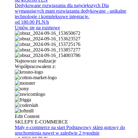
Dedykowane rozwiązania dla największych
Dla
wymagających mam rozwiązania dedykowane - unikalne
technologie i kompleksowe integracje.
od 180.00 PLN/h
Umów się na rozmowę
Najnowsze realizacje
Współpracowałem z:
Edit Content
SKLEPY E-COMMERCE
Mały e-commerce na start
Podstawowy sklep gotowy do
uruchomienia nawet w zaledwie 2 tygodnie