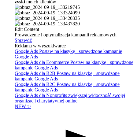
zyski
moich klientów
Edit Content
Prowadzenie i optymalizacja kampanii reklamowych
Sprawdź
Reklama w wyszukiwarce
Google Ads
Postaw na klasykę - sprawdzone kampanie
Google Ads
Google Ads dla Ecommerce
Postaw na klasykę - sprawdzone
kampanie Google Ads
Google Ads dla B2B
Postaw na klasykę - sprawdzone
kampanie Google Ads
Google Ads dla B2C
Postaw na klasykę - sprawdzone
kampanie Google Ads
Google Ads dla Nonprofits
zwiększaj widoczność swojej
organizacji charytatywnej online
NEW ✨