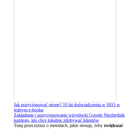
Jak pozycjonować stronę?
10 lat doświadczenia w SEO w
jednym e-booku
Zakładanie i pozycjonowanie wizytówki Google
Niezbędnik
każdego, kto chce lokalnie zdobywać klientów
Tutaj przeczytasz o metodach, jakie stosuję, żeby
zwiększać