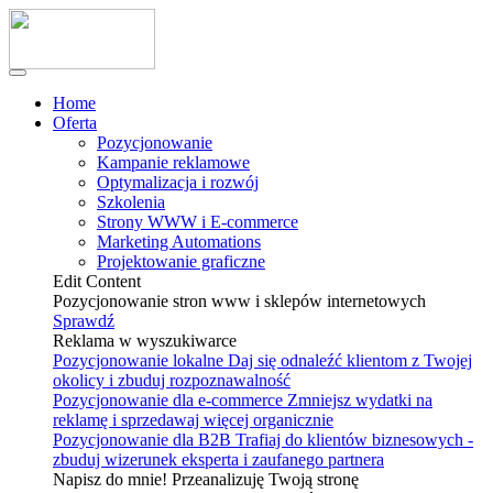
Home
Oferta
Pozycjonowanie
Kampanie reklamowe
Optymalizacja i rozwój
Szkolenia
Strony WWW i E-commerce
Marketing Automations
Projektowanie graficzne
Edit Content
Pozycjonowanie stron www i sklepów internetowych
Sprawdź
Reklama w wyszukiwarce
Pozycjonowanie lokalne
Daj się odnaleźć klientom z Twojej
okolicy i zbuduj rozpoznawalność
Pozycjonowanie dla e-commerce
Zmniejsz wydatki na
reklamę i sprzedawaj więcej organicznie
Pozycjonowanie dla B2B
Trafiaj do klientów biznesowych -
zbuduj wizerunek eksperta i zaufanego partnera
Napisz do mnie! Przeanalizuję Twoją stronę