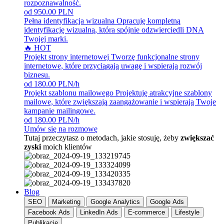
rozpoznawalność.
od 950.00 PLN
Pełna identyfikacja wizualna
Opracuję kompletną
identyfikację wizualną, która spójnie odzwierciedli DNA
Twojej marki.
🔥 HOT
Projekt strony internetowej
Tworzę funkcjonalne strony
internetowe, które przyciągają uwagę i wspierają rozwój
biznesu.
od 180.00 PLN/h
Projekt szablonu mailowego
Projektuję atrakcyjne szablony
mailowe, które zwiększają zaangażowanie i wspierają Twoje
kampanie mailingowe.
od 180.00 PLN/h
Umów się na rozmowę
Tutaj przeczytasz o metodach, jakie stosuję, żeby
zwiększać
zyski
moich klientów
Blog
SEO
Marketing
Google Analytics
Google Ads
Facebook Ads
LinkedIn Ads
E-commerce
Lifestyle
Publikacje