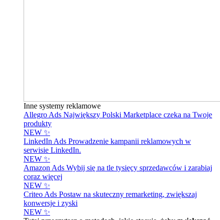
Inne systemy reklamowe
Allegro Ads
Największy Polski Marketplace czeka na Twoje
produkty
NEW ✨
LinkedIn Ads
Prowadzenie kampanii reklamowych w
serwisie LinkedIn.
NEW ✨
Amazon Ads
Wybij się na tle tysięcy sprzedawców i zarabiaj
coraz więcej
NEW ✨
Criteo Ads
Postaw na skuteczny remarketing, zwiększaj
konwersje i zyski
NEW ✨