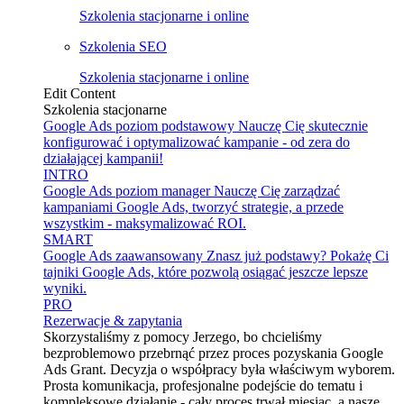
Szkolenia stacjonarne i online
Szkolenia SEO
Szkolenia stacjonarne i online
Edit Content
Szkolenia stacjonarne
Google Ads poziom podstawowy
Nauczę Cię skutecznie
konfigurować i optymalizować kampanie - od zera do
działającej kampanii!
INTRO
Google Ads poziom manager
Nauczę Cię zarządzać
kampaniami Google Ads, tworzyć strategie, a przede
wszystkim - maksymalizować ROI.
SMART
Google Ads zaawansowany
Znasz już podstawy? Pokażę Ci
tajniki Google Ads, które pozwolą osiągać jeszcze lepsze
wyniki.
PRO
Rezerwacje & zapytania
Skorzystaliśmy z pomocy Jerzego, bo chcieliśmy
bezproblemowo przebrnąć przez proces pozyskania Google
Ads Grant. Decyzja o współpracy była właściwym wyborem.
Prosta komunikacja, profesjonalne podejście do tematu i
kompleksowe działanie - cały proces trwał miesiąc, a nasze