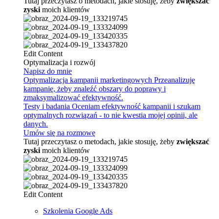
Tutaj przeczytasz o metodach, jakie stosuję, żeby
zwiększać
zyski
moich klientów
Edit Content
Optymalizacja i rozwój
Napisz do mnie
Optymalizacja kampanii marketingowych
Przeanalizuję
kampanię, żeby znaleźć obszary do poprawy i
zmaksymalizować efektywność.
Testy i badania
Oceniam efektywność kampanii i szukam
optymalnych rozwiązań - to nie kwestia mojej opinii, ale
danych.
Umów się na rozmowę
Tutaj przeczytasz o metodach, jakie stosuję, żeby
zwiększać
zyski
moich klientów
Edit Content
Szkolenia Google Ads