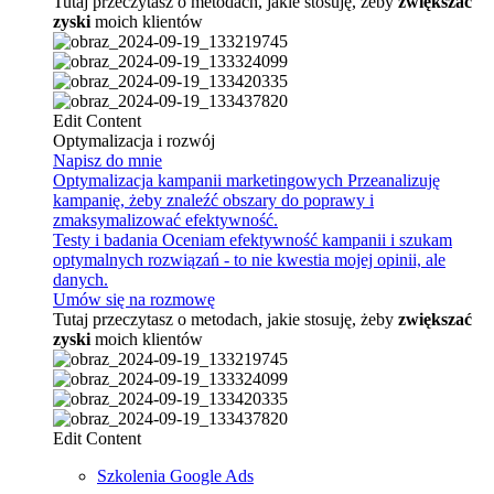
Tutaj przeczytasz o metodach, jakie stosuję, żeby
zwiększać
zyski
moich klientów
Edit Content
Optymalizacja i rozwój
Napisz do mnie
Optymalizacja kampanii marketingowych
Przeanalizuję
kampanię, żeby znaleźć obszary do poprawy i
zmaksymalizować efektywność.
Testy i badania
Oceniam efektywność kampanii i szukam
optymalnych rozwiązań - to nie kwestia mojej opinii, ale
danych.
Umów się na rozmowę
Tutaj przeczytasz o metodach, jakie stosuję, żeby
zwiększać
zyski
moich klientów
Edit Content
Szkolenia Google Ads