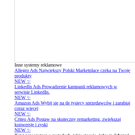
Inne systemy reklamowe
Allegro Ads
Największy Polski Marketplace czeka na Twoje
produkty
NEW ✨
LinkedIn Ads
Prowadzenie kampanii reklamowych w
serwisie LinkedIn.
NEW ✨
Amazon Ads
Wybij się na tle tysięcy sprzedawców i zarabiaj
coraz więcej
NEW ✨
Criteo Ads
Postaw na skuteczny remarketing, zwiększaj
konwersje i zyski
NEW ✨