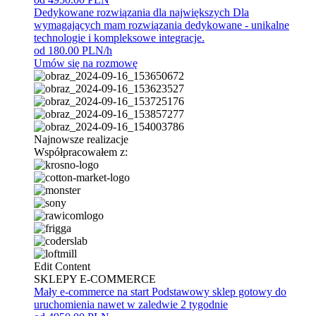
Dedykowane rozwiązania dla największych
Dla
wymagających mam rozwiązania dedykowane - unikalne
technologie i kompleksowe integracje.
od 180.00 PLN/h
Umów się na rozmowę
Najnowsze realizacje
Współpracowałem z:
Edit Content
SKLEPY E-COMMERCE
Mały e-commerce na start
Podstawowy sklep gotowy do
uruchomienia nawet w zaledwie 2 tygodnie