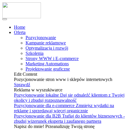
Home
Oferta
Pozycjonowanie
Kampanie reklamowe
Optymalizacja i rozwój
Szkolenia
Strony WWW i E-commerce
Marketing Automations
Projektowanie graficzne
Edit Content
Pozycjonowanie stron www i sklepów internetowych
Sprawdź
Reklama w wyszukiwarce
Pozycjonowanie lokalne
Daj się odnaleźć klientom z Twojej
okolicy i zbuduj rozpoznawalność
Pozycjonowanie dla e-commerce
Zmniejsz wydatki na
reklamę i sprzedawaj więcej organicznie
Pozycjonowanie dla B2B
Trafiaj do klientów biznesowych -
zbuduj wizerunek eksperta i zaufanego partnera
Napisz do mnie! Przeanalizuję Twoją stronę