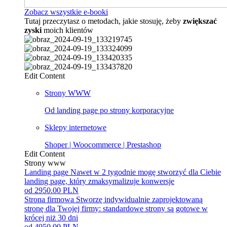
Zobacz wszystkie e-booki
Tutaj przeczytasz o metodach, jakie stosuję, żeby
zwiększać
zyski
moich klientów
Edit Content
Strony WWW
Od landing page po strony korporacyjne
Sklepy internetowe
Shoper | Woocommerce | Prestashop
Edit Content
Strony www
Landing page
Nawet w 2 tygodnie mogę stworzyć dla Ciebie
landing page, który zmaksymalizuje konwersje
od 2950.00 PLN
Strona firmowa
Stworzę indywidualnie zaprojektowaną
stronę dla Twojej firmy: standardowe strony są gotowe w
krócej niż 30 dni
od 4950.00 PLN