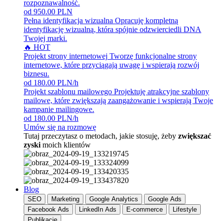
rozpoznawalność.
od 950.00 PLN
Pełna identyfikacja wizualna
Opracuję kompletną
identyfikację wizualną, która spójnie odzwierciedli DNA
Twojej marki.
🔥 HOT
Projekt strony internetowej
Tworzę funkcjonalne strony
internetowe, które przyciągają uwagę i wspierają rozwój
biznesu.
od 180.00 PLN/h
Projekt szablonu mailowego
Projektuję atrakcyjne szablony
mailowe, które zwiększają zaangażowanie i wspierają Twoje
kampanie mailingowe.
od 180.00 PLN/h
Umów się na rozmowę
Tutaj przeczytasz o metodach, jakie stosuję, żeby
zwiększać
zyski
moich klientów
Blog
SEO
Marketing
Google Analytics
Google Ads
Facebook Ads
LinkedIn Ads
E-commerce
Lifestyle
Publikacje