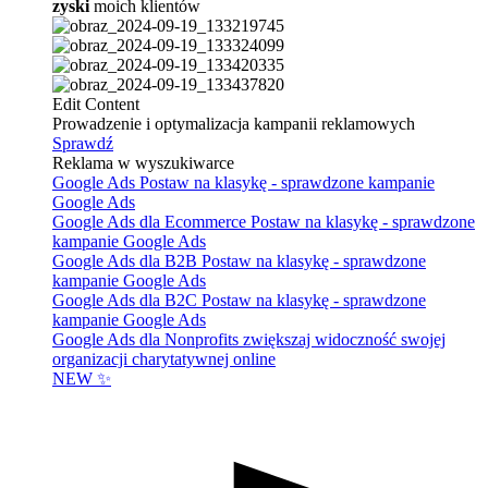
zyski
moich klientów
Edit Content
Prowadzenie i optymalizacja kampanii reklamowych
Sprawdź
Reklama w wyszukiwarce
Google Ads
Postaw na klasykę - sprawdzone kampanie
Google Ads
Google Ads dla Ecommerce
Postaw na klasykę - sprawdzone
kampanie Google Ads
Google Ads dla B2B
Postaw na klasykę - sprawdzone
kampanie Google Ads
Google Ads dla B2C
Postaw na klasykę - sprawdzone
kampanie Google Ads
Google Ads dla Nonprofits
zwiększaj widoczność swojej
organizacji charytatywnej online
NEW ✨