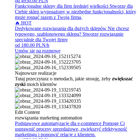
od 4950.00 PLN
Funkcjonalne sklepy dla firm średniej wielkości
Stworzę dla
Ciebie sklep wyposażony w niezbędne funkcjonalności, który
może rosnąć razem z Twoją firmą.
🔥 HOT
Dedykowane rozwiązania dla dużych sklepów
Nie chcesz
typowego, szablonowego sklepu? Stworzę rozwiązanie
specjalnie dla Twojej firmy
od 180.00 PLN/h
Umów się na rozmowę
Najnowsze realizacje
Tutaj przeczytasz o metodach, jakie stosuję, żeby
zwiększać
zyski
moich klientów
Edit Content
rozwiązania marketing automation
Podstawowe automatyzacje dla e-commerce
Pomogę Ci
usprawnić procesy sprzedażowe, zwiększyć efektywność
marketingu i poprawić relacje z klientem.