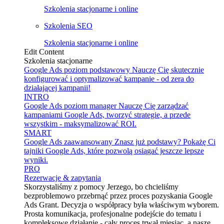
Szkolenia stacjonarne i online
Szkolenia SEO
Szkolenia stacjonarne i online
Edit Content
Szkolenia stacjonarne
Google Ads poziom podstawowy
Nauczę Cię skutecznie
konfigurować i optymalizować kampanie - od zera do
działającej kampanii!
INTRO
Google Ads poziom manager
Nauczę Cię zarządzać
kampaniami Google Ads, tworzyć strategie, a przede
wszystkim - maksymalizować ROI.
SMART
Google Ads zaawansowany
Znasz już podstawy? Pokażę Ci
tajniki Google Ads, które pozwolą osiągać jeszcze lepsze
wyniki.
PRO
Rezerwacje & zapytania
Skorzystaliśmy z pomocy Jerzego, bo chcieliśmy
bezproblemowo przebrnąć przez proces pozyskania Google
Ads Grant. Decyzja o współpracy była właściwym wyborem.
Prosta komunikacja, profesjonalne podejście do tematu i
kompleksowe działanie - cały proces trwał miesiąc, a nasze