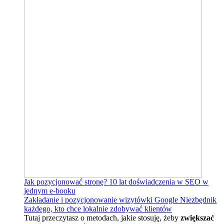
Jak pozycjonować stronę?
10 lat doświadczenia w SEO w
jednym e-booku
Zakładanie i pozycjonowanie wizytówki Google
Niezbędnik
każdego, kto chce lokalnie zdobywać klientów
Tutaj przeczytasz o metodach, jakie stosuję, żeby
zwiększać