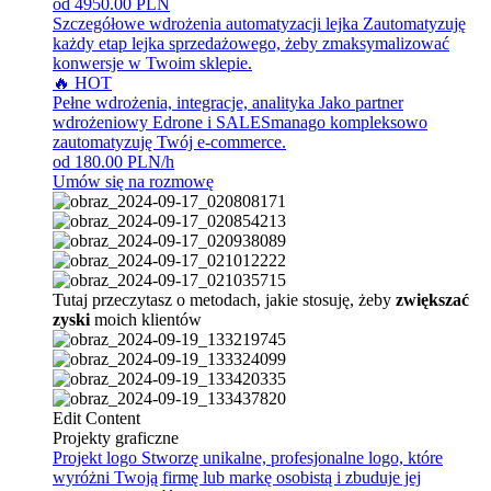
od 4950.00 PLN
Szczegółowe wdrożenia automatyzacji lejka
Zautomatyzuję
każdy etap lejka sprzedażowego, żeby zmaksymalizować
konwersje w Twoim sklepie.
🔥 HOT
Pełne wdrożenia, integracje, analityka
Jako partner
wdrożeniowy Edrone i SALESmanago kompleksowo
zautomatyzuję Twój e-commerce.
od 180.00 PLN/h
Umów się na rozmowę
Tutaj przeczytasz o metodach, jakie stosuję, żeby
zwiększać
zyski
moich klientów
Edit Content
Projekty graficzne
Projekt logo
Stworzę unikalne, profesjonalne logo, które
wyróżni Twoją firmę lub markę osobistą i zbuduje jej