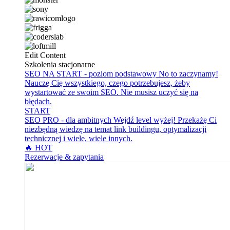
Edit Content
Szkolenia stacjonarne
SEO NA START - poziom podstawowy
No to zaczynamy!
Nauczę Cię wszystkiego, czego potrzebujesz, żeby
wystartować ze swoim SEO. Nie musisz uczyć się na
błędach.
START
SEO PRO - dla ambitnych
Wejdź level wyżej! Przekażę Ci
niezbędną wiedzę na temat link buildingu, optymalizacji
technicznej i wiele, wiele innych.
🔥 HOT
Rezerwacje & zapytania