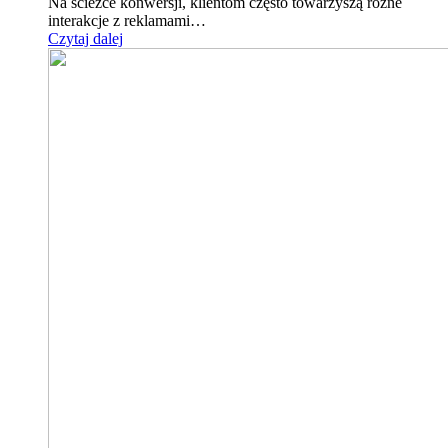
Na ścieżce konwersji, klientom często towarzyszą różne
interakcje z reklamami…
Czytaj dalej