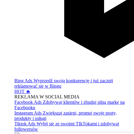
Bing Ads
Wyprzedź swoją konkurencję i już zacznij
reklamować się w Bingu
HOT 🔥
REKLAMA W SOCIAL MEDIA
Facebook Ads
Zdobywaj klientów i zbuduj silną markę na
Facebooku
Instagram Ads
Zwiększaj zasięgi, promuj swoje posty,
produkty i usługi
Tiktok Ads
Wybij się ze swoimi TIkTokami i zdobywaj
followersów