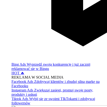
Bing Ads
Wyprzedź swoją konkurencję i już zacznij
reklamować się w Bingu
HOT 🔥
REKLAMA W SOCIAL MEDIA
Facebook Ads
Zdobywaj klientów i zbuduj silną markę na
Facebooku
Instagram Ads
Zwiększaj zasięgi, promuj swoje posty,
produkty i usługi
Tiktok Ads
Wybij się ze swoimi TIkTokami i zdobywaj
followersów