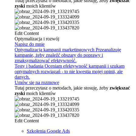
Tutaj przeczytasz o metodach, jakie stosuję, żeby
zwiększać
zyski
moich klientów
Edit Content
Optymalizacja i rozwój
Napisz do mnie
Optymalizacja kampanii marketingowych
Przeanalizuję
kampanię, żeby znaleźć obszary do poprawy i
zmaksymalizować efektywność.
Testy i badania
Oceniam efektywność kampanii i szukam
optymalnych rozwiązań - to nie kwestia mojej opinii, ale
danych.
Umów się na rozmowę
Tutaj przeczytasz o metodach, jakie stosuję, żeby
zwiększać
zyski
moich klientów
Edit Content
Szkolenia Google Ads