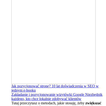
Jak pozycjonować stronę?
10 lat doświadczenia w SEO w
jednym e-booku
Zakładanie i pozycjonowanie wizytówki Google
Niezbędnik
każdego, kto chce lokalnie zdobywać klientów
Tutaj przeczytasz o metodach, jakie stosuję, żeby
zwiększać