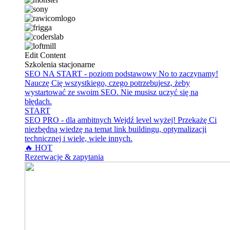
Edit Content
Szkolenia stacjonarne
SEO NA START - poziom podstawowy
No to zaczynamy!
Nauczę Cię wszystkiego, czego potrzebujesz, żeby
wystartować ze swoim SEO. Nie musisz uczyć się na
błędach.
START
SEO PRO - dla ambitnych
Wejdź level wyżej! Przekażę Ci
niezbędną wiedzę na temat link buildingu, optymalizacji
technicznej i wiele, wiele innych.
🔥 HOT
Rezerwacje & zapytania