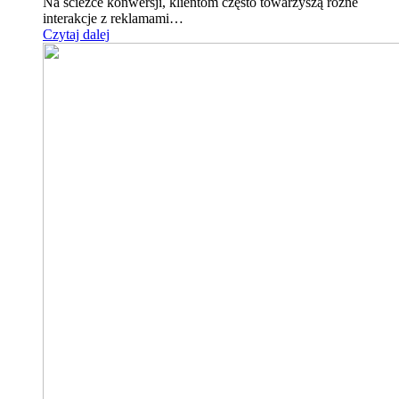
Na ścieżce konwersji, klientom często towarzyszą różne
interakcje z reklamami…
Czytaj dalej