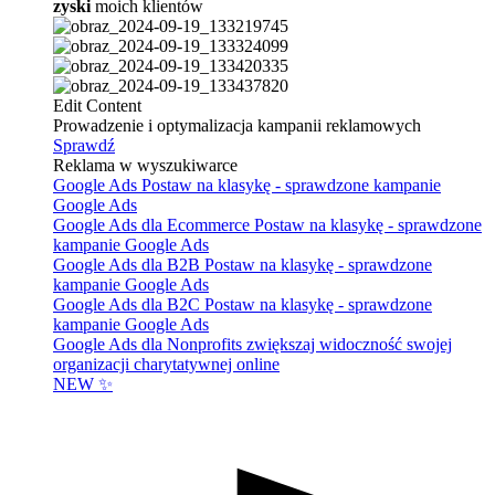
zyski
moich klientów
Edit Content
Prowadzenie i optymalizacja kampanii reklamowych
Sprawdź
Reklama w wyszukiwarce
Google Ads
Postaw na klasykę - sprawdzone kampanie
Google Ads
Google Ads dla Ecommerce
Postaw na klasykę - sprawdzone
kampanie Google Ads
Google Ads dla B2B
Postaw na klasykę - sprawdzone
kampanie Google Ads
Google Ads dla B2C
Postaw na klasykę - sprawdzone
kampanie Google Ads
Google Ads dla Nonprofits
zwiększaj widoczność swojej
organizacji charytatywnej online
NEW ✨