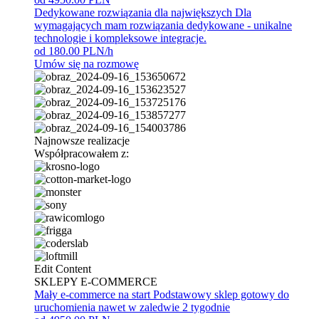
Dedykowane rozwiązania dla największych
Dla
wymagających mam rozwiązania dedykowane - unikalne
technologie i kompleksowe integracje.
od 180.00 PLN/h
Umów się na rozmowę
Najnowsze realizacje
Współpracowałem z:
Edit Content
SKLEPY E-COMMERCE
Mały e-commerce na start
Podstawowy sklep gotowy do
uruchomienia nawet w zaledwie 2 tygodnie