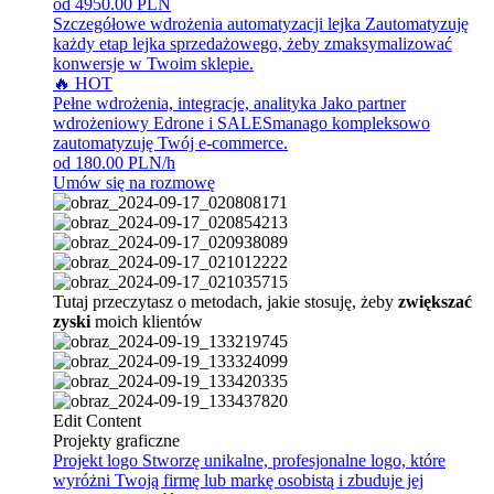
od 4950.00 PLN
Szczegółowe wdrożenia automatyzacji lejka
Zautomatyzuję
każdy etap lejka sprzedażowego, żeby zmaksymalizować
konwersje w Twoim sklepie.
🔥 HOT
Pełne wdrożenia, integracje, analityka
Jako partner
wdrożeniowy Edrone i SALESmanago kompleksowo
zautomatyzuję Twój e-commerce.
od 180.00 PLN/h
Umów się na rozmowę
Tutaj przeczytasz o metodach, jakie stosuję, żeby
zwiększać
zyski
moich klientów
Edit Content
Projekty graficzne
Projekt logo
Stworzę unikalne, profesjonalne logo, które
wyróżni Twoją firmę lub markę osobistą i zbuduje jej