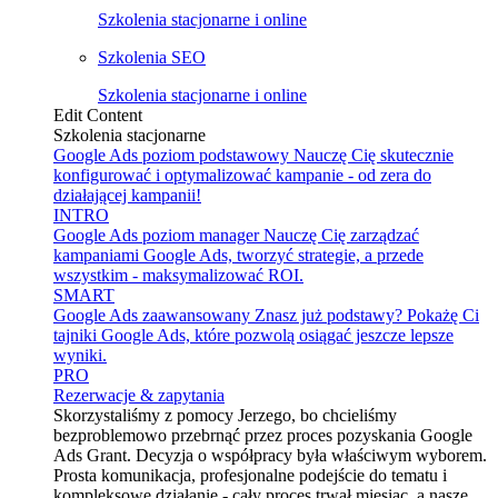
Szkolenia stacjonarne i online
Szkolenia SEO
Szkolenia stacjonarne i online
Edit Content
Szkolenia stacjonarne
Google Ads poziom podstawowy
Nauczę Cię skutecznie
konfigurować i optymalizować kampanie - od zera do
działającej kampanii!
INTRO
Google Ads poziom manager
Nauczę Cię zarządzać
kampaniami Google Ads, tworzyć strategie, a przede
wszystkim - maksymalizować ROI.
SMART
Google Ads zaawansowany
Znasz już podstawy? Pokażę Ci
tajniki Google Ads, które pozwolą osiągać jeszcze lepsze
wyniki.
PRO
Rezerwacje & zapytania
Skorzystaliśmy z pomocy Jerzego, bo chcieliśmy
bezproblemowo przebrnąć przez proces pozyskania Google
Ads Grant. Decyzja o współpracy była właściwym wyborem.
Prosta komunikacja, profesjonalne podejście do tematu i
kompleksowe działanie - cały proces trwał miesiąc, a nasze