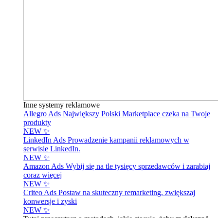
Inne systemy reklamowe
Allegro Ads
Największy Polski Marketplace czeka na Twoje
produkty
NEW ✨
LinkedIn Ads
Prowadzenie kampanii reklamowych w
serwisie LinkedIn.
NEW ✨
Amazon Ads
Wybij się na tle tysięcy sprzedawców i zarabiaj
coraz więcej
NEW ✨
Criteo Ads
Postaw na skuteczny remarketing, zwiększaj
konwersje i zyski
NEW ✨