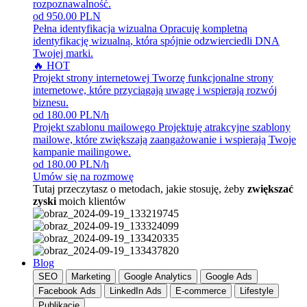
rozpoznawalność.
od 950.00 PLN
Pełna identyfikacja wizualna
Opracuję kompletną
identyfikację wizualną, która spójnie odzwierciedli DNA
Twojej marki.
🔥 HOT
Projekt strony internetowej
Tworzę funkcjonalne strony
internetowe, które przyciągają uwagę i wspierają rozwój
biznesu.
od 180.00 PLN/h
Projekt szablonu mailowego
Projektuję atrakcyjne szablony
mailowe, które zwiększają zaangażowanie i wspierają Twoje
kampanie mailingowe.
od 180.00 PLN/h
Umów się na rozmowę
Tutaj przeczytasz o metodach, jakie stosuję, żeby
zwiększać
zyski
moich klientów
Blog
SEO
Marketing
Google Analytics
Google Ads
Facebook Ads
LinkedIn Ads
E-commerce
Lifestyle
Publikacje