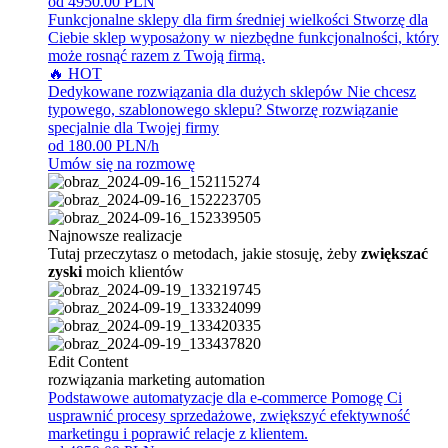
od 4950.00 PLN
Funkcjonalne sklepy dla firm średniej wielkości
Stworzę dla
Ciebie sklep wyposażony w niezbędne funkcjonalności, który
może rosnąć razem z Twoją firmą.
🔥 HOT
Dedykowane rozwiązania dla dużych sklepów
Nie chcesz
typowego, szablonowego sklepu? Stworzę rozwiązanie
specjalnie dla Twojej firmy
od 180.00 PLN/h
Umów się na rozmowę
Najnowsze realizacje
Tutaj przeczytasz o metodach, jakie stosuję, żeby
zwiększać
zyski
moich klientów
Edit Content
rozwiązania marketing automation
Podstawowe automatyzacje dla e-commerce
Pomogę Ci
usprawnić procesy sprzedażowe, zwiększyć efektywność
marketingu i poprawić relacje z klientem.