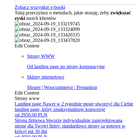
Zobacz wszystkie e-booki
Tutaj przeczytasz o metodach, jakie stosuję, żeby
zwiększać
zyski
moich klientów
Edit Content
Strony WWW
Od landing page po strony korporacyjne
Sklepy internetowe
Shoper | Woocommerce | Prestashop
Edit Content
Strony www
Landing page
Nawet w 2 tygodnie mogę stworzyć dla Ciebie
landing page, który zmaksymalizuje konwersje
od 2950.00 PLN
Strona firmowa
Stworzę indywidualnie zaprojektowaną
stronę dla Twojej firmy: standardowe strony są gotowe w
krócej niż 30 dni
od 4950.00 PLN