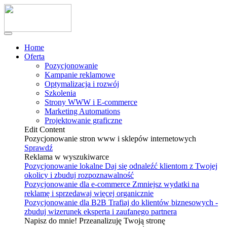
Home
Oferta
Pozycjonowanie
Kampanie reklamowe
Optymalizacja i rozwój
Szkolenia
Strony WWW i E-commerce
Marketing Automations
Projektowanie graficzne
Edit Content
Pozycjonowanie stron www i sklepów internetowych
Sprawdź
Reklama w wyszukiwarce
Pozycjonowanie lokalne
Daj się odnaleźć klientom z Twojej
okolicy i zbuduj rozpoznawalność
Pozycjonowanie dla e-commerce
Zmniejsz wydatki na
reklamę i sprzedawaj więcej organicznie
Pozycjonowanie dla B2B
Trafiaj do klientów biznesowych -
zbuduj wizerunek eksperta i zaufanego partnera
Napisz do mnie! Przeanalizuję Twoją stronę