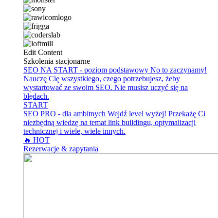
Edit Content
Szkolenia stacjonarne
SEO NA START - poziom podstawowy
No to zaczynamy!
Nauczę Cię wszystkiego, czego potrzebujesz, żeby
wystartować ze swoim SEO. Nie musisz uczyć się na
błędach.
START
SEO PRO - dla ambitnych
Wejdź level wyżej! Przekażę Ci
niezbędną wiedzę na temat link buildingu, optymalizacji
technicznej i wiele, wiele innych.
🔥 HOT
Rezerwacje & zapytania