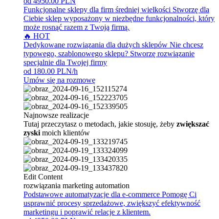
od 4950.00 PLN
Funkcjonalne sklepy dla firm średniej wielkości
Stworzę dla
Ciebie sklep wyposażony w niezbędne funkcjonalności, który
może rosnąć razem z Twoją firmą.
🔥 HOT
Dedykowane rozwiązania dla dużych sklepów
Nie chcesz
typowego, szablonowego sklepu? Stworzę rozwiązanie
specjalnie dla Twojej firmy
od 180.00 PLN/h
Umów się na rozmowę
Najnowsze realizacje
Tutaj przeczytasz o metodach, jakie stosuję, żeby
zwiększać
zyski
moich klientów
Edit Content
rozwiązania marketing automation
Podstawowe automatyzacje dla e-commerce
Pomogę Ci
usprawnić procesy sprzedażowe, zwiększyć efektywność
marketingu i poprawić relacje z klientem.