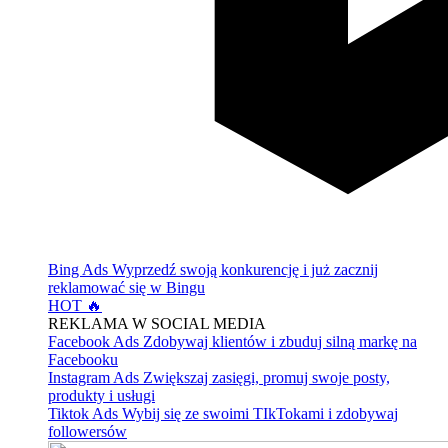
Bing Ads
Wyprzedź swoją konkurencję i już zacznij
reklamować się w Bingu
HOT 🔥
REKLAMA W SOCIAL MEDIA
Facebook Ads
Zdobywaj klientów i zbuduj silną markę na
Facebooku
Instagram Ads
Zwiększaj zasięgi, promuj swoje posty,
produkty i usługi
Tiktok Ads
Wybij się ze swoimi TIkTokami i zdobywaj
followersów