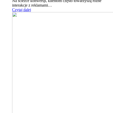
Na ścieżce konwersji, klientom często towarzyszą różne
interakcje z reklamami…
Czytaj dalej