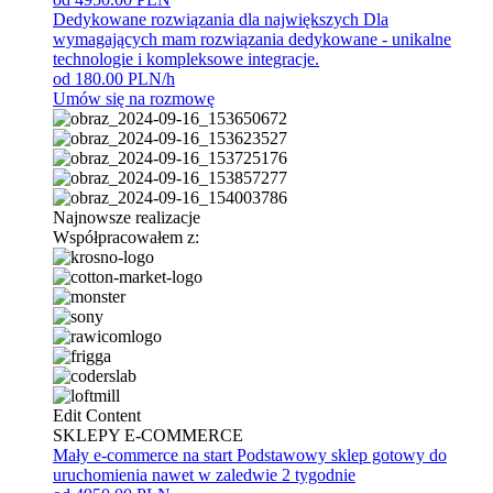
Dedykowane rozwiązania dla największych
Dla
wymagających mam rozwiązania dedykowane - unikalne
technologie i kompleksowe integracje.
od 180.00 PLN/h
Umów się na rozmowę
Najnowsze realizacje
Współpracowałem z:
Edit Content
SKLEPY E-COMMERCE
Mały e-commerce na start
Podstawowy sklep gotowy do
uruchomienia nawet w zaledwie 2 tygodnie