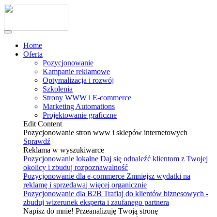
Home
Oferta
Pozycjonowanie
Kampanie reklamowe
Optymalizacja i rozwój
Szkolenia
Strony WWW i E-commerce
Marketing Automations
Projektowanie graficzne
Edit Content
Pozycjonowanie stron www i sklepów internetowych
Sprawdź
Reklama w wyszukiwarce
Pozycjonowanie lokalne
Daj się odnaleźć klientom z Twojej
okolicy i zbuduj rozpoznawalność
Pozycjonowanie dla e-commerce
Zmniejsz wydatki na
reklamę i sprzedawaj więcej organicznie
Pozycjonowanie dla B2B
Trafiaj do klientów biznesowych -
zbuduj wizerunek eksperta i zaufanego partnera
Napisz do mnie! Przeanalizuję Twoją stronę