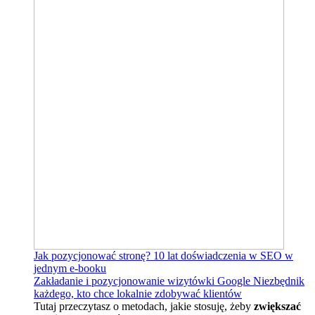
Jak pozycjonować stronę?
10 lat doświadczenia w SEO w
jednym e-booku
Zakładanie i pozycjonowanie wizytówki Google
Niezbędnik
każdego, kto chce lokalnie zdobywać klientów
Tutaj przeczytasz o metodach, jakie stosuję, żeby
zwiększać