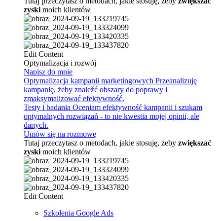
Tutaj przeczytasz o metodach, jakie stosuję, żeby
zwiększać
zyski
moich klientów
Edit Content
Optymalizacja i rozwój
Napisz do mnie
Optymalizacja kampanii marketingowych
Przeanalizuję
kampanię, żeby znaleźć obszary do poprawy i
zmaksymalizować efektywność.
Testy i badania
Oceniam efektywność kampanii i szukam
optymalnych rozwiązań - to nie kwestia mojej opinii, ale
danych.
Umów się na rozmowę
Tutaj przeczytasz o metodach, jakie stosuję, żeby
zwiększać
zyski
moich klientów
Edit Content
Szkolenia Google Ads