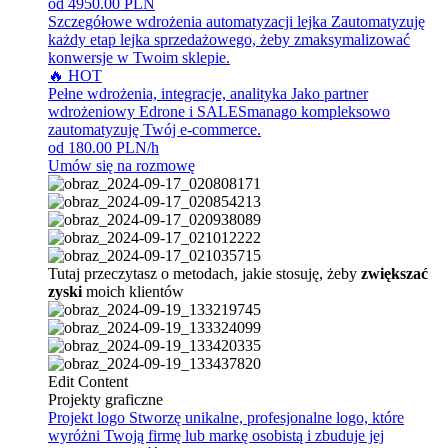
od 4950.00 PLN
Szczegółowe wdrożenia automatyzacji lejka
Zautomatyzuję
każdy etap lejka sprzedażowego, żeby zmaksymalizować
konwersje w Twoim sklepie.
🔥 HOT
Pełne wdrożenia, integracje, analityka
Jako partner
wdrożeniowy Edrone i SALESmanago kompleksowo
zautomatyzuję Twój e-commerce.
od 180.00 PLN/h
Umów się na rozmowę
Tutaj przeczytasz o metodach, jakie stosuję, żeby
zwiększać
zyski
moich klientów
Edit Content
Projekty graficzne
Projekt logo
Stworzę unikalne, profesjonalne logo, które
wyróżni Twoją firmę lub markę osobistą i zbuduje jej