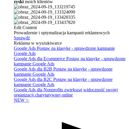
zyski
moich klientów
Edit Content
Prowadzenie i optymalizacja kampanii reklamowych
Sprawdź
Reklama w wyszukiwarce
Google Ads
Postaw na klasykę - sprawdzone kampanie
Google Ads
Google Ads dla Ecommerce
Postaw na klasykę - sprawdzone
kampanie Google Ads
Google Ads dla B2B
Postaw na klasykę - sprawdzone
kampanie Google Ads
Google Ads dla B2C
Postaw na klasykę - sprawdzone
kampanie Google Ads
Google Ads dla Nonprofits
zwiększaj widoczność swojej
organizacji charytatywnej online
NEW ✨