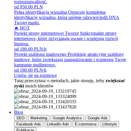
rozpoznawalność.
od 950.00 PLN
Pełna identyfikacja wizualna
Opracuję kompletną
identyfikację wizualną, która spójnie odzwierciedli DNA
Twojej marki.
🔥 HOT
Projekt strony internetowej
Tworzę funkcjonalne strony
internetowe, które przyciągają uwagę i wspierają rozwój
biznesu.
od 180.00 PLN/h
Projekt szablonu mailowego
Projektuję atrakcyjne szablony
mailowe, które zwiększają zaangażowanie i wspierają Twoje
kampanie mailingowe.
od 180.00 PLN/h
Umów się na rozmowę
Tutaj przeczytasz o metodach, jakie stosuję, żeby
zwiększać
zyski
moich klientów
Blog
SEO
Marketing
Google Analytics
Google Ads
Facebook Ads
LinkedIn Ads
E-commerce
Lifestyle
Publikacje