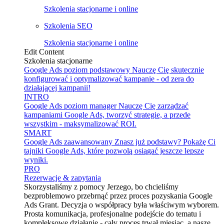
Szkolenia stacjonarne i online
Szkolenia SEO
Szkolenia stacjonarne i online
Edit Content
Szkolenia stacjonarne
Google Ads poziom podstawowy
Nauczę Cię skutecznie
konfigurować i optymalizować kampanie - od zera do
działającej kampanii!
INTRO
Google Ads poziom manager
Nauczę Cię zarządzać
kampaniami Google Ads, tworzyć strategie, a przede
wszystkim - maksymalizować ROI.
SMART
Google Ads zaawansowany
Znasz już podstawy? Pokażę Ci
tajniki Google Ads, które pozwolą osiągać jeszcze lepsze
wyniki.
PRO
Rezerwacje & zapytania
Skorzystaliśmy z pomocy Jerzego, bo chcieliśmy
bezproblemowo przebrnąć przez proces pozyskania Google
Ads Grant. Decyzja o współpracy była właściwym wyborem.
Prosta komunikacja, profesjonalne podejście do tematu i
kompleksowe działanie - cały proces trwał miesiąc, a nasze