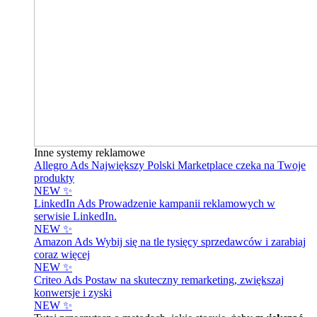
Inne systemy reklamowe
Allegro Ads
Największy Polski Marketplace czeka na Twoje
produkty
NEW ✨
LinkedIn Ads
Prowadzenie kampanii reklamowych w
serwisie LinkedIn.
NEW ✨
Amazon Ads
Wybij się na tle tysięcy sprzedawców i zarabiaj
coraz więcej
NEW ✨
Criteo Ads
Postaw na skuteczny remarketing, zwiększaj
konwersje i zyski
NEW ✨