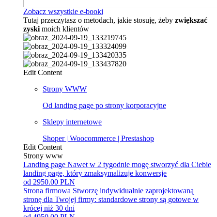
Zobacz wszystkie e-booki
Tutaj przeczytasz o metodach, jakie stosuję, żeby
zwiększać
zyski
moich klientów
Edit Content
Strony WWW
Od landing page po strony korporacyjne
Sklepy internetowe
Shoper | Woocommerce | Prestashop
Edit Content
Strony www
Landing page
Nawet w 2 tygodnie mogę stworzyć dla Ciebie
landing page, który zmaksymalizuje konwersje
od 2950.00 PLN
Strona firmowa
Stworzę indywidualnie zaprojektowaną
stronę dla Twojej firmy: standardowe strony są gotowe w
krócej niż 30 dni
od 4950.00 PLN