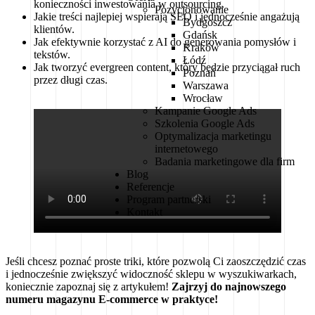
konieczności inwestowania w outsourcing.
Pozycjonowanie
Jakie treści najlepiej wspierają SEO i jednocześnie angażują
Bydgoszcz
klientów.
Gdańsk
Jak efektywnie korzystać z AI do generowania pomysłów i
Kraków
tekstów.
Łódź
Jak tworzyć evergreen content, który będzie przyciągał ruch
Poznań
przez długi czas.
Warszawa
Wrocław
Kampanie Google Ads
Szkolenia Google Ads
Optymalizacja marketingu
internetowego
Badania marketingowe dla firm
Blog
Referencje
Program partnerski
Kontakt
Jeśli chcesz poznać proste triki, które pozwolą Ci zaoszczędzić czas
i jednocześnie zwiększyć widoczność sklepu w wyszukiwarkach,
koniecznie zapoznaj się z artykułem!
Zajrzyj do najnowszego
numeru magazynu E-commerce w praktyce!