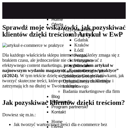
Home
Oferta
Sprawdź moje wskazówki, jak pozyskiwać
Pozycjonowanie
klientów dzięki treściom! Artykuł w EwP
Bydgoszcz
Gdańsk
Kraków
Łódź
Dla każdego właściciela sklepu internetowego, który zmaga się z
Poznań
brakiem czasu, ale jednocześnie nie chce rezygnować z
Warszawa
efektywnego content marketingu,
przygotowałem artykuł w
Wrocław
najnowszym wydaniu magazynu „E-commerce w praktyce”
Kampanie Google Ads
(4/2024)
. W tym tekście dzielę się praktycznymi wskazówkami, jak
Szkolenia Google Ads
tworzyć skuteczne treści, które przyciągną nowych klientów i
Optymalizacja marketingu
zatrzymają ich na dłużej w Twoim sklepie.
internetowego
Badania marketingowe dla firm
Blog
Jak pozyskiwać klientów dzięki treściom?
Referencje
Program partnerski
Kontakt
Dowiesz się m.in.:
Home
Jak tworzyć wartościowe treści dla e-commerce bez
Oferta