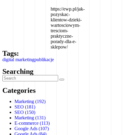
https://ewp.pl/jak-
pozyskac-
klientow-dzieki-
wartosciowym-
tresciom-
praktyczne-
porady-dla-e-
sklepow/
Tags:
digital marketing
publikacje
Searching
Categories
Marketing
(192)
SEO
(181)
SEO
(150)
Marketing
(131)
E-commerce
(113)
Google Ads
(107)
Google Ads
(84)