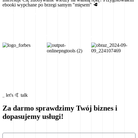
ebooki wypchane po brzegi samym "mięsem" 🥩
Wejdź i wybierz coś dla siebie 💪
Zapisz się na konsultację
let's 🤙
talk
_
Za darmo sprawdzimy Twój biznes i
dopasujemy usługi!