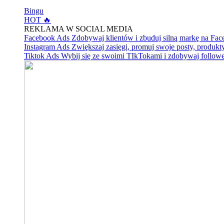
Bingu
HOT 🔥
REKLAMA W SOCIAL MEDIA
Facebook Ads
Zdobywaj klientów i zbuduj silną markę na Fa
Instagram Ads
Zwiększaj zasięgi, promuj swoje posty, produkty
Tiktok Ads
Wybij się ze swoimi TIkTokami i zdobywaj follow