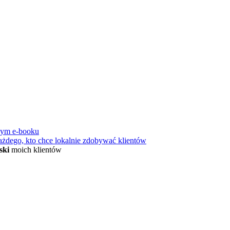
nym e-booku
ażdego, kto chce lokalnie zdobywać klientów
ski
moich klientów