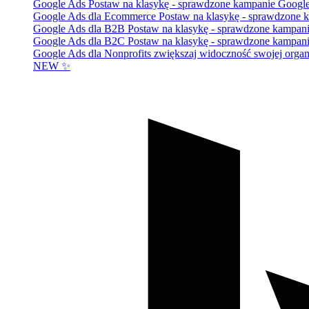
Google Ads
Postaw na klasykę - sprawdzone kampanie Googl
Google Ads dla Ecommerce
Postaw na klasykę - sprawdzone 
Google Ads dla B2B
Postaw na klasykę - sprawdzone kampan
Google Ads dla B2C
Postaw na klasykę - sprawdzone kampan
Google Ads dla Nonprofits
zwiększaj widoczność swojej organi
NEW ✨