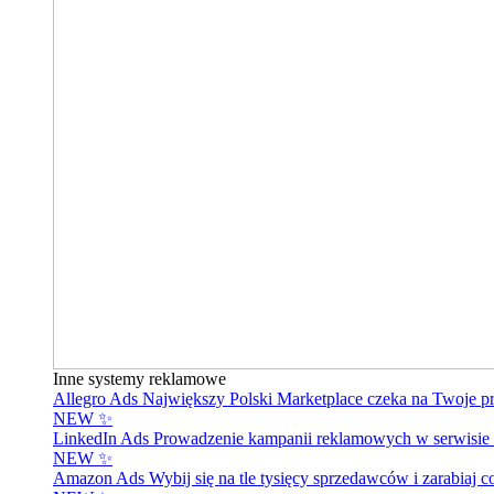
Inne systemy reklamowe
Allegro Ads
Największy Polski Marketplace czeka na Twoje p
NEW ✨
LinkedIn Ads
Prowadzenie kampanii reklamowych w serwisie 
NEW ✨
Amazon Ads
Wybij się na tle tysięcy sprzedawców i zarabiaj c