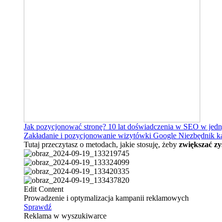
Jak pozycjonować stronę?
10 lat doświadczenia w SEO w jed
Zakładanie i pozycjonowanie wizytówki Google
Niezbędnik k
Tutaj przeczytasz o metodach, jakie stosuję, żeby
zwiększać zy
Edit Content
Prowadzenie i optymalizacja kampanii reklamowych
Sprawdź
Reklama w wyszukiwarce