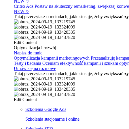
NEW ✨
Criteo Ads
Postaw na skuteczny remarketing, zwiększaj konwer
NEW ✨
Tutaj przeczytasz o metodach, jakie stosuję, żeby
zwiększać zy
Edit Content
Optymalizacja i rozwój
Napisz do mnie
Optymalizacja kampanii marketingowych
Przeanalizuję kampa
Testy i badania
Oceniam efektywność kampanii i szukam optymal
Umów się na rozmowę
Tutaj przeczytasz o metodach, jakie stosuję, żeby
zwiększać zy
Edit Content
Szkolenia Google Ads
Szkolenia stacjonarne i online
Szkolenia SEO