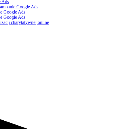
e Ads
kampanie Google Ads
ie Google Ads
ie Google Ads
zacji charytatywnej online