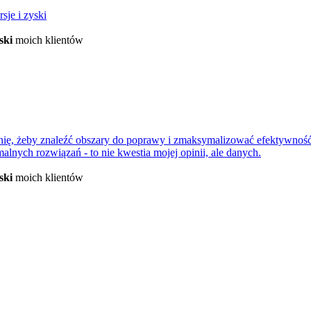
sje i zyski
ski
moich klientów
nię, żeby znaleźć obszary do poprawy i zmaksymalizować efektywność
nych rozwiązań - to nie kwestia mojej opinii, ale danych.
ski
moich klientów