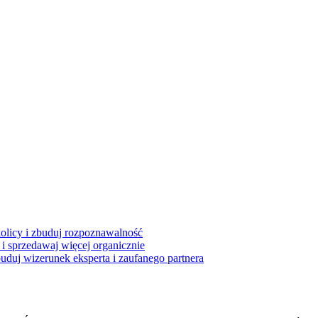
kolicy i zbuduj rozpoznawalność
i sprzedawaj więcej organicznie
buduj wizerunek eksperta i zaufanego partnera