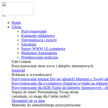
Home
Oferta
Pozycjonowanie
Kampanie reklamowe
Optymalizacja i rozwój
Szkolenia
Strony WWW i E-commerce
Marketing Automations
Projektowanie graficzne
Edit Content
Pozycjonowanie stron www i sklepów internetowych
Sprawdź
Reklama w wyszukiwarce
Pozycjonowanie lokalne
Daj się odnaleźć klientom z Twojej o
Pozycjonowanie dla e-commerce
Zmniejsz wydatki na reklamę 
Pozycjonowanie dla B2B
Trafiaj do klientów biznesowych - z
Napisz do mnie! Przeanalizuję Twoją stronę
i przekażę, co mogę dla Ciebie zrobić!
Skontaktuj się ze mną
Materiały do samodzielnego pozycjonowania