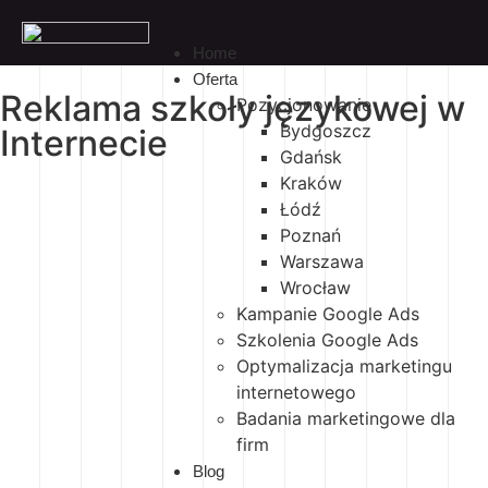
Home
Oferta
Reklama szkoły językowej w
Pozycjonowanie
Bydgoszcz
Internecie
Gdańsk
Kraków
Łódź
Poznań
Warszawa
Wrocław
Kampanie Google Ads
Szkolenia Google Ads
Optymalizacja marketingu
internetowego
Badania marketingowe dla
firm
Blog