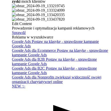
zyski
moich klientów
Edit Content
Prowadzenie i optymalizacja kampanii reklamowych
Sprawdź
Reklama w wyszukiwarce
Google Ads
Postaw na klasykę - sprawdzone kampanie
Google Ads
Google Ads dla Ecommerce
Postaw na klasykę - sprawdzone
kampanie Google Ads
Google Ads dla B2B
Postaw na klasykę - sprawdzone
kampanie Google Ads
Google Ads dla B2C
Postaw na klasykę - sprawdzone
kampanie Google Ads
Google Ads dla Nonprofits
zwiększaj widoczność swojej
organizacji charytatywnej online
NEW ✨