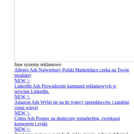
Inne systemy reklamowe
Allegro Ads
Największy Polski Marketplace czeka na Twoje
produkty
NEW ✨
LinkedIn Ads
Prowadzenie kampanii reklamowych w
serwisie LinkedIn.
NEW ✨
Amazon Ads
Wybij się na tle tysięcy sprzedawców i zarabiaj
coraz więcej
NEW ✨
Criteo Ads
Postaw na skuteczny remarketing, zwiększaj
konwersje i zyski
NEW ✨