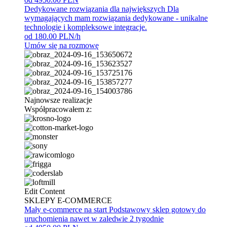
Dedykowane rozwiązania dla największych
Dla
wymagających mam rozwiązania dedykowane - unikalne
technologie i kompleksowe integracje.
od 180.00 PLN/h
Umów się na rozmowę
Najnowsze realizacje
Współpracowałem z:
Edit Content
SKLEPY E-COMMERCE
Mały e-commerce na start
Podstawowy sklep gotowy do
uruchomienia nawet w zaledwie 2 tygodnie