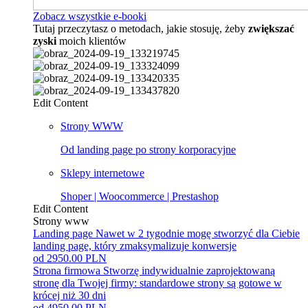
Zobacz wszystkie e-booki
Tutaj przeczytasz o metodach, jakie stosuję, żeby
zwiększać
zyski
moich klientów
Edit Content
Strony WWW
Od landing page po strony korporacyjne
Sklepy internetowe
Shoper | Woocommerce | Prestashop
Edit Content
Strony www
Landing page
Nawet w 2 tygodnie mogę stworzyć dla Ciebie
landing page, który zmaksymalizuje konwersje
od 2950.00 PLN
Strona firmowa
Stworzę indywidualnie zaprojektowaną
stronę dla Twojej firmy: standardowe strony są gotowe w
krócej niż 30 dni
od 4950.00 PLN