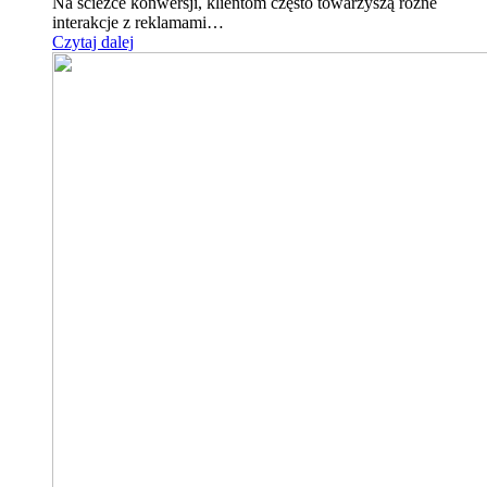
Na ścieżce konwersji, klientom często towarzyszą różne
interakcje z reklamami…
Czytaj dalej