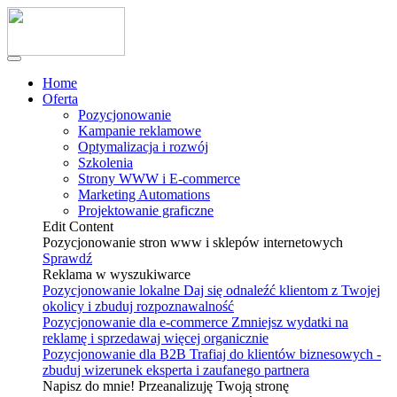
Home
Oferta
Pozycjonowanie
Kampanie reklamowe
Optymalizacja i rozwój
Szkolenia
Strony WWW i E-commerce
Marketing Automations
Projektowanie graficzne
Edit Content
Pozycjonowanie stron www i sklepów internetowych
Sprawdź
Reklama w wyszukiwarce
Pozycjonowanie lokalne
Daj się odnaleźć klientom z Twojej
okolicy i zbuduj rozpoznawalność
Pozycjonowanie dla e-commerce
Zmniejsz wydatki na
reklamę i sprzedawaj więcej organicznie
Pozycjonowanie dla B2B
Trafiaj do klientów biznesowych -
zbuduj wizerunek eksperta i zaufanego partnera
Napisz do mnie! Przeanalizuję Twoją stronę