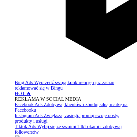
Bing Ads
Wyprzedź swoją konkurencję i już zacznij
reklamować się w Bingu
HOT 🔥
REKLAMA W SOCIAL MEDIA
Facebook Ads
Zdobywaj klientów i zbuduj silną markę na
Facebooku
Instagram Ads
Zwiększaj zasięgi, promuj swoje posty,
produkty i usługi
Tiktok Ads
Wybij się ze swoimi TIkTokami i zdobywaj
followersów