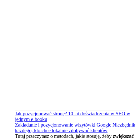
Jak pozycjonować stronę?
10 lat doświadczenia w SEO w
jednym e-booku
Zakładanie i pozycjonowanie wizytówki Google
Niezbędnik
każdego, kto chce lokalnie zdobywać klientów
Tutaj przeczytasz o metodach, jakie stosuję, żeby
zwiększać