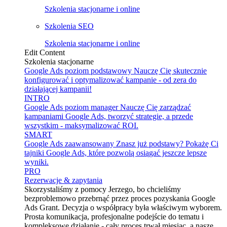
Szkolenia stacjonarne i online
Szkolenia SEO
Szkolenia stacjonarne i online
Edit Content
Szkolenia stacjonarne
Google Ads poziom podstawowy
Nauczę Cię skutecznie
konfigurować i optymalizować kampanie - od zera do
działającej kampanii!
INTRO
Google Ads poziom manager
Nauczę Cię zarządzać
kampaniami Google Ads, tworzyć strategie, a przede
wszystkim - maksymalizować ROI.
SMART
Google Ads zaawansowany
Znasz już podstawy? Pokażę Ci
tajniki Google Ads, które pozwolą osiągać jeszcze lepsze
wyniki.
PRO
Rezerwacje & zapytania
Skorzystaliśmy z pomocy Jerzego, bo chcieliśmy
bezproblemowo przebrnąć przez proces pozyskania Google
Ads Grant. Decyzja o współpracy była właściwym wyborem.
Prosta komunikacja, profesjonalne podejście do tematu i
kompleksowe działanie - cały proces trwał miesiąc, a nasze