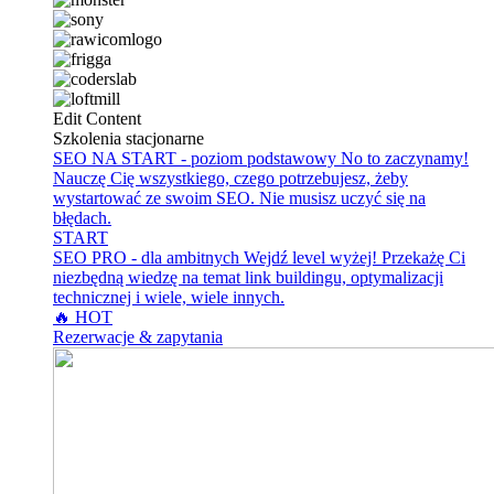
Edit Content
Szkolenia stacjonarne
SEO NA START - poziom podstawowy
No to zaczynamy!
Nauczę Cię wszystkiego, czego potrzebujesz, żeby
wystartować ze swoim SEO. Nie musisz uczyć się na
błędach.
START
SEO PRO - dla ambitnych
Wejdź level wyżej! Przekażę Ci
niezbędną wiedzę na temat link buildingu, optymalizacji
technicznej i wiele, wiele innych.
🔥 HOT
Rezerwacje & zapytania