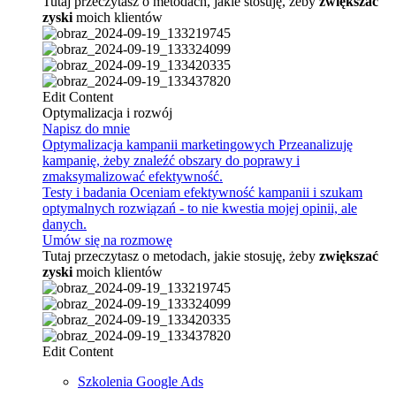
Tutaj przeczytasz o metodach, jakie stosuję, żeby
zwiększać
zyski
moich klientów
Edit Content
Optymalizacja i rozwój
Napisz do mnie
Optymalizacja kampanii marketingowych
Przeanalizuję
kampanię, żeby znaleźć obszary do poprawy i
zmaksymalizować efektywność.
Testy i badania
Oceniam efektywność kampanii i szukam
optymalnych rozwiązań - to nie kwestia mojej opinii, ale
danych.
Umów się na rozmowę
Tutaj przeczytasz o metodach, jakie stosuję, żeby
zwiększać
zyski
moich klientów
Edit Content
Szkolenia Google Ads