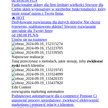
od 4950.00 PLN
Funkcjonalne sklepy dla firm średniej wielkości
Stworzę dla
Ciebie sklep wyposażony w niezbędne funkcjonalności, który
może rosnąć razem z Twoją firmą.
🔥 HOT
Dedykowane rozwiązania dla dużych sklepów
Nie chcesz
typowego, szablonowego sklepu? Stworzę rozwiązanie
specjalnie dla Twojej firmy
od 180.00 PLN/h
Umów się na rozmowę
Najnowsze realizacje
Tutaj przeczytasz o metodach, jakie stosuję, żeby
zwiększać
zyski
moich klientów
Edit Content
rozwiązania marketing automation
Podstawowe automatyzacje dla e-commerce
Pomogę Ci
usprawnić procesy sprzedażowe, zwiększyć efektywność
marketingu i poprawić relacje z klientem.