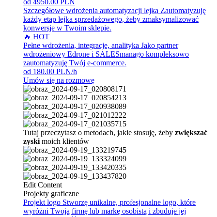
od 4950.00 PLN
Szczegółowe wdrożenia automatyzacji lejka
Zautomatyzuję
każdy etap lejka sprzedażowego, żeby zmaksymalizować
konwersje w Twoim sklepie.
🔥 HOT
Pełne wdrożenia, integracje, analityka
Jako partner
wdrożeniowy Edrone i SALESmanago kompleksowo
zautomatyzuję Twój e-commerce.
od 180.00 PLN/h
Umów się na rozmowę
Tutaj przeczytasz o metodach, jakie stosuję, żeby
zwiększać
zyski
moich klientów
Edit Content
Projekty graficzne
Projekt logo
Stworzę unikalne, profesjonalne logo, które
wyróżni Twoją firmę lub markę osobistą i zbuduje jej