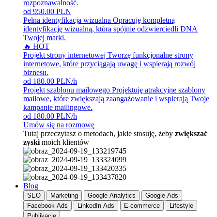
rozpoznawalność.
od 950.00 PLN
Pełna identyfikacja wizualna
Opracuję kompletną
identyfikację wizualną, która spójnie odzwierciedli DNA
Twojej marki.
🔥 HOT
Projekt strony internetowej
Tworzę funkcjonalne strony
internetowe, które przyciągają uwagę i wspierają rozwój
biznesu.
od 180.00 PLN/h
Projekt szablonu mailowego
Projektuję atrakcyjne szablony
mailowe, które zwiększają zaangażowanie i wspierają Twoje
kampanie mailingowe.
od 180.00 PLN/h
Umów się na rozmowę
Tutaj przeczytasz o metodach, jakie stosuję, żeby
zwiększać
zyski
moich klientów
Blog
SEO
Marketing
Google Analytics
Google Ads
Facebook Ads
LinkedIn Ads
E-commerce
Lifestyle
Publikacje