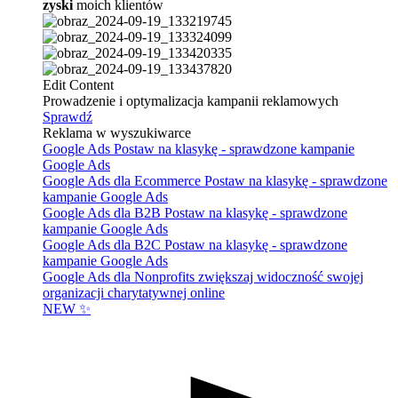
zyski
moich klientów
Edit Content
Prowadzenie i optymalizacja kampanii reklamowych
Sprawdź
Reklama w wyszukiwarce
Google Ads
Postaw na klasykę - sprawdzone kampanie
Google Ads
Google Ads dla Ecommerce
Postaw na klasykę - sprawdzone
kampanie Google Ads
Google Ads dla B2B
Postaw na klasykę - sprawdzone
kampanie Google Ads
Google Ads dla B2C
Postaw na klasykę - sprawdzone
kampanie Google Ads
Google Ads dla Nonprofits
zwiększaj widoczność swojej
organizacji charytatywnej online
NEW ✨