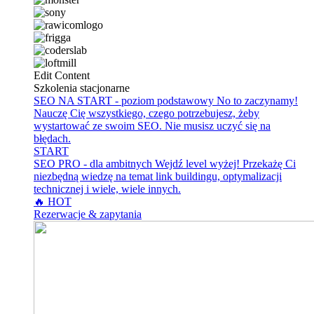
Edit Content
Szkolenia stacjonarne
SEO NA START - poziom podstawowy
No to zaczynamy!
Nauczę Cię wszystkiego, czego potrzebujesz, żeby
wystartować ze swoim SEO. Nie musisz uczyć się na
błędach.
START
SEO PRO - dla ambitnych
Wejdź level wyżej! Przekażę Ci
niezbędną wiedzę na temat link buildingu, optymalizacji
technicznej i wiele, wiele innych.
🔥 HOT
Rezerwacje & zapytania