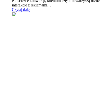
Na ścieżce konwersji, klientom często towarzyszą różne
interakcje z reklamami…
Czytaj dalej