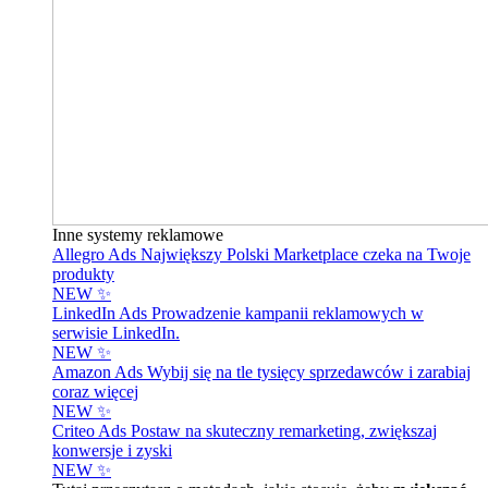
Inne systemy reklamowe
Allegro Ads
Największy Polski Marketplace czeka na Twoje
produkty
NEW ✨
LinkedIn Ads
Prowadzenie kampanii reklamowych w
serwisie LinkedIn.
NEW ✨
Amazon Ads
Wybij się na tle tysięcy sprzedawców i zarabiaj
coraz więcej
NEW ✨
Criteo Ads
Postaw na skuteczny remarketing, zwiększaj
konwersje i zyski
NEW ✨