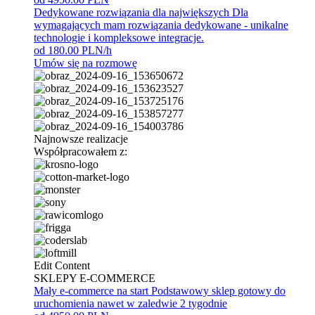
Dedykowane rozwiązania dla największych
Dla
wymagających mam rozwiązania dedykowane - unikalne
technologie i kompleksowe integracje.
od 180.00 PLN/h
Umów się na rozmowę
Najnowsze realizacje
Współpracowałem z:
Edit Content
SKLEPY E-COMMERCE
Mały e-commerce na start
Podstawowy sklep gotowy do
uruchomienia nawet w zaledwie 2 tygodnie