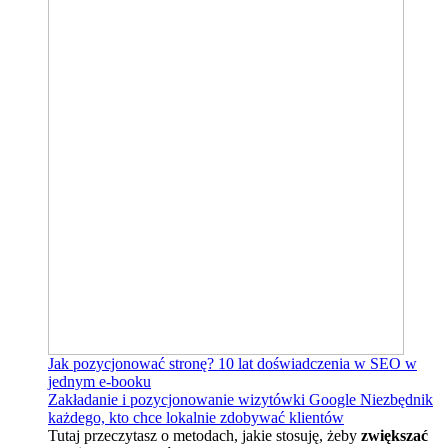
Jak pozycjonować stronę?
10 lat doświadczenia w SEO w
jednym e-booku
Zakładanie i pozycjonowanie wizytówki Google
Niezbędnik
każdego, kto chce lokalnie zdobywać klientów
Tutaj przeczytasz o metodach, jakie stosuję, żeby
zwiększać