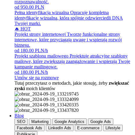
rozpoznawalność.
od 950.00 PLN
Pełna identyfikacja wizualna
Opracuję kompletną
identyfikację wizualną, która spójnie odzwierciedli DNA
Twojej marki.
🔥 HOT
Projekt strony internetowej
Tworzę funkcjonalne strony
internetowe, które przyciągają uwagę i wspierają rozwój
biznesu.
od 180.00 PLN/h
Projekt szablonu mailowego
Projektuję atrakcyjne szablony
mailowe, które zwiększają zaangażowanie i wspierają Twoje
kampanie mailingowe.
od 180.00 PLN/h
Umów się na rozmowę
Tutaj przeczytasz o metodach, jakie stosuję, żeby
zwiększać
zyski
moich klientów
Blog
SEO
Marketing
Google Analytics
Google Ads
Facebook Ads
LinkedIn Ads
E-commerce
Lifestyle
Publikacje