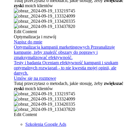
Tutaj przeczytasz o metodach, jakie stosuję, żeby
zwiększać
zyski
moich klientów
Edit Content
Optymalizacja i rozwój
Napisz do mnie
Optymalizacja kampanii marketingowych
Przeanalizuję
kampanię, żeby znaleźć obszary do poprawy i
zmaksymalizować efektywność.
Testy i badania
Oceniam efektywność kampanii i szukam
optymalnych rozwiązań - to nie kwestia mojej opinii, ale
danych.
Umów się na rozmowę
Tutaj przeczytasz o metodach, jakie stosuję, żeby
zwiększać
zyski
moich klientów
Edit Content
Szkolenia Google Ads