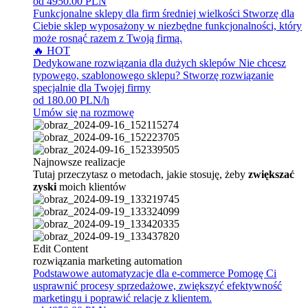
od 4950.00 PLN
Funkcjonalne sklepy dla firm średniej wielkości
Stworzę dla
Ciebie sklep wyposażony w niezbędne funkcjonalności, który
może rosnąć razem z Twoją firmą.
🔥 HOT
Dedykowane rozwiązania dla dużych sklepów
Nie chcesz
typowego, szablonowego sklepu? Stworzę rozwiązanie
specjalnie dla Twojej firmy
od 180.00 PLN/h
Umów się na rozmowę
Najnowsze realizacje
Tutaj przeczytasz o metodach, jakie stosuję, żeby
zwiększać
zyski
moich klientów
Edit Content
rozwiązania marketing automation
Podstawowe automatyzacje dla e-commerce
Pomogę Ci
usprawnić procesy sprzedażowe, zwiększyć efektywność
marketingu i poprawić relacje z klientem.