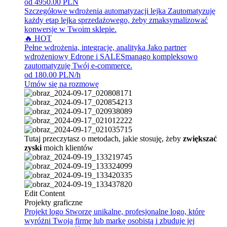
od 4950.00 PLN
Szczegółowe wdrożenia automatyzacji lejka
Zautomatyzuję
każdy etap lejka sprzedażowego, żeby zmaksymalizować
konwersje w Twoim sklepie.
🔥 HOT
Pełne wdrożenia, integracje, analityka
Jako partner
wdrożeniowy Edrone i SALESmanago kompleksowo
zautomatyzuję Twój e-commerce.
od 180.00 PLN/h
Umów się na rozmowę
Tutaj przeczytasz o metodach, jakie stosuję, żeby
zwiększać
zyski
moich klientów
Edit Content
Projekty graficzne
Projekt logo
Stworzę unikalne, profesjonalne logo, które
wyróżni Twoją firmę lub markę osobistą i zbuduje jej