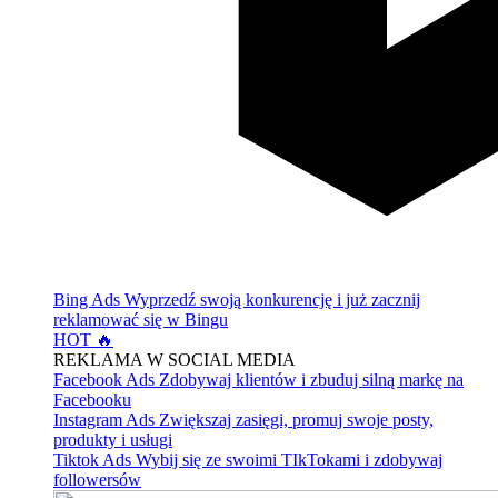
Bing Ads
Wyprzedź swoją konkurencję i już zacznij
reklamować się w Bingu
HOT 🔥
REKLAMA W SOCIAL MEDIA
Facebook Ads
Zdobywaj klientów i zbuduj silną markę na
Facebooku
Instagram Ads
Zwiększaj zasięgi, promuj swoje posty,
produkty i usługi
Tiktok Ads
Wybij się ze swoimi TIkTokami i zdobywaj
followersów