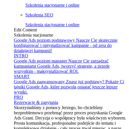
Szkolenia stacjonarne i online
Szkolenia SEO
Szkolenia stacjonarne i online
Edit Content
Szkolenia stacjonarne
Google Ads poziom podstawowy
Nauczę Cię skutecznie
konfigurować i optymalizować kampanie - od zera do
działającej kampanii!
INTRO
Google Ads poziom manager
Nauczę Cię zarządzać
kampaniami Google Ads, tworzyć strategie, a przede
wszystkim - maksymalizować ROI.
SMART
Google Ads zaawansowany
Znasz już podstawy? Pokażę Ci
tajniki Google Ads, które pozwolą osiągać jeszcze lepsze
wyniki.
PRO
Rezerwacje & zapytania
Skorzystaliśmy z pomocy Jerzego, bo chcieliśmy
bezproblemowo przebrnąć przez proces pozyskania Google
Ads Grant. Decyzja o współpracy była właściwym wyborem.
Prosta komunikacja, profesjonalne podejście do tematu i
kompleksowe działanie - cały proces trwał miesiąc, a nasze