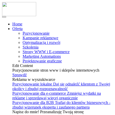
Home
Oferta
Pozycjonowanie
Kampanie reklamowe
Optymalizacja i rozwój
Szkolenia
Strony WWW i E-commerce
Marketing Automations
Projektowanie graficzne
Edit Content
Pozycjonowanie stron www i sklepów internetowych
Sprawdź
Reklama w wyszukiwarce
Pozycjonowanie lokalne
Daj się odnaleźć klientom z Twojej
okolicy i zbuduj rozpoznawalność
Pozycjonowanie dla e-commerce
Zmniejsz wydatki na
reklamę i sprzedawaj więcej organicznie
Pozycjonowanie dla B2B
Trafiaj do klientów biznesowych -
zbuduj wizerunek eksperta i zaufanego partnera
Napisz do mnie! Przeanalizuję Twoją stronę