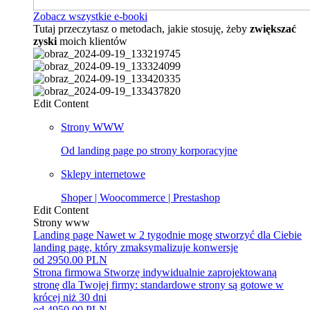
Zobacz wszystkie e-booki
Tutaj przeczytasz o metodach, jakie stosuję, żeby
zwiększać
zyski
moich klientów
Edit Content
Strony WWW
Od landing page po strony korporacyjne
Sklepy internetowe
Shoper | Woocommerce | Prestashop
Edit Content
Strony www
Landing page
Nawet w 2 tygodnie mogę stworzyć dla Ciebie
landing page, który zmaksymalizuje konwersje
od 2950.00 PLN
Strona firmowa
Stworzę indywidualnie zaprojektowaną
stronę dla Twojej firmy: standardowe strony są gotowe w
krócej niż 30 dni
od 4950.00 PLN