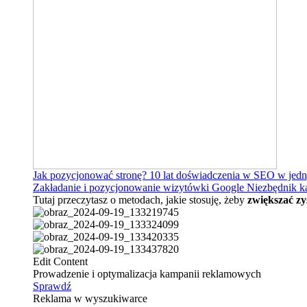
Jak pozycjonować stronę?
10 lat doświadczenia w SEO w jed
Zakładanie i pozycjonowanie wizytówki Google
Niezbędnik k
Tutaj przeczytasz o metodach, jakie stosuję, żeby
zwiększać zy
Edit Content
Prowadzenie i optymalizacja kampanii reklamowych
Sprawdź
Reklama w wyszukiwarce