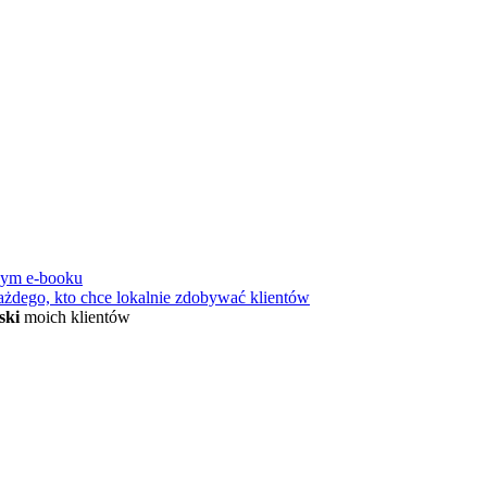
nym e-booku
ażdego, kto chce lokalnie zdobywać klientów
ski
moich klientów