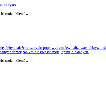
sje i zyski
ski
moich klientów
nię, żeby znaleźć obszary do poprawy i zmaksymalizować efektywność
nych rozwiązań - to nie kwestia mojej opinii, ale danych.
ski
moich klientów