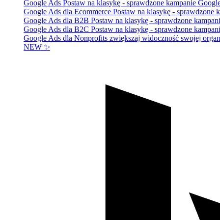
Google Ads
Postaw na klasykę - sprawdzone kampanie Googl
Google Ads dla Ecommerce
Postaw na klasykę - sprawdzone 
Google Ads dla B2B
Postaw na klasykę - sprawdzone kampan
Google Ads dla B2C
Postaw na klasykę - sprawdzone kampan
Google Ads dla Nonprofits
zwiększaj widoczność swojej organi
NEW ✨