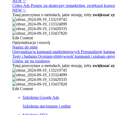
NEW ✨
Criteo Ads
Postaw na skuteczny remarketing, zwiększaj konwer
NEW ✨
Tutaj przeczytasz o metodach, jakie stosuję, żeby
zwiększać zy
Edit Content
Optymalizacja i rozwój
Napisz do mnie
Optymalizacja kampanii marketingowych
Przeanalizuję kampa
Testy i badania
Oceniam efektywność kampanii i szukam optymal
Umów się na rozmowę
Tutaj przeczytasz o metodach, jakie stosuję, żeby
zwiększać zy
Edit Content
Szkolenia Google Ads
Szkolenia stacjonarne i online
Szkolenia SEO