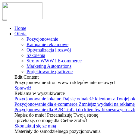
Home
Oferta
Pozycjonowanie
Kampanie reklamowe
Optymalizacja i rozwój
Szkolenia
Strony WWW i E-commerce
Marketing Automations
Projektowanie graficzne
Edit Content
Pozycjonowanie stron www i sklepów internetowych
Sprawdź
Reklama w wyszukiwarce
Pozycjonowanie lokalne
Daj się odnaleźć klientom z Twojej o
Pozycjonowanie dla e-commerce
Zmniejsz wydatki na reklamę 
Pozycjonowanie dla B2B
Trafiaj do klientów biznesowych - z
Napisz do mnie! Przeanalizuję Twoją stronę
i przekażę, co mogę dla Ciebie zrobić!
Skontaktuj się ze mną
Materiały do samodzielnego pozycjonowania