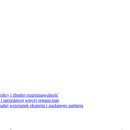
kolicy i zbuduj rozpoznawalność
i sprzedawaj więcej organicznie
buduj wizerunek eksperta i zaufanego partnera