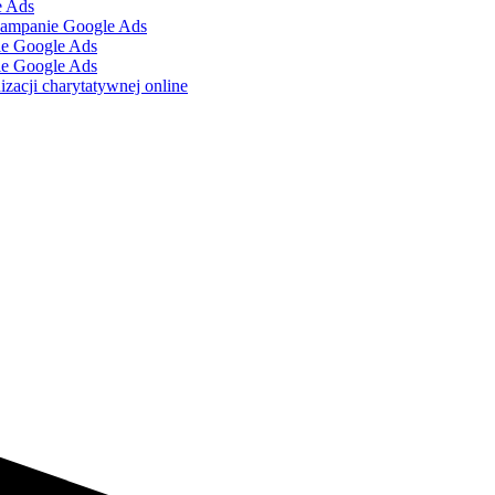
e Ads
kampanie Google Ads
ie Google Ads
ie Google Ads
zacji charytatywnej online