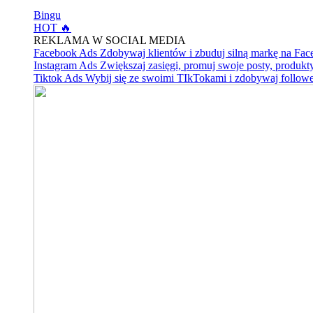
Bingu
HOT 🔥
REKLAMA W SOCIAL MEDIA
Facebook Ads
Zdobywaj klientów i zbuduj silną markę na Fa
Instagram Ads
Zwiększaj zasięgi, promuj swoje posty, produkty
Tiktok Ads
Wybij się ze swoimi TIkTokami i zdobywaj follow