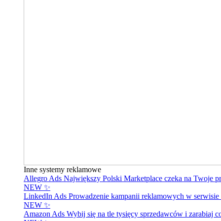
Inne systemy reklamowe
Allegro Ads
Największy Polski Marketplace czeka na Twoje p
NEW ✨
LinkedIn Ads
Prowadzenie kampanii reklamowych w serwisie 
NEW ✨
Amazon Ads
Wybij się na tle tysięcy sprzedawców i zarabiaj c