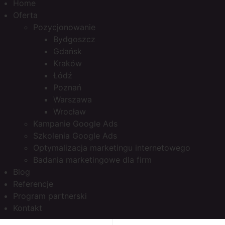
Home
Oferta
Pozycjonowanie
Bydgoszcz
Gdańsk
Kraków
Łódź
Poznań
Warszawa
Wrocław
Kampanie Google Ads
Szkolenia Google Ads
Optymalizacja marketingu internetowego
Badania marketingowe dla firm
Blog
Referencje
Program partnerski
Kontakt