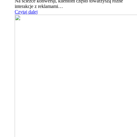
Na ścieżce konwersji, klientom często towarzyszą różne
interakcje z reklamami…
Czytaj dalej