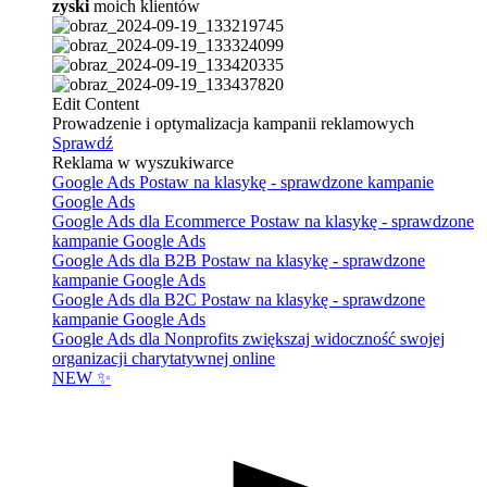
zyski
moich klientów
Edit Content
Prowadzenie i optymalizacja kampanii reklamowych
Sprawdź
Reklama w wyszukiwarce
Google Ads
Postaw na klasykę - sprawdzone kampanie
Google Ads
Google Ads dla Ecommerce
Postaw na klasykę - sprawdzone
kampanie Google Ads
Google Ads dla B2B
Postaw na klasykę - sprawdzone
kampanie Google Ads
Google Ads dla B2C
Postaw na klasykę - sprawdzone
kampanie Google Ads
Google Ads dla Nonprofits
zwiększaj widoczność swojej
organizacji charytatywnej online
NEW ✨