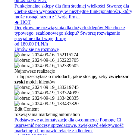
od 4950.00 PLN
Funkcjonalne sklepy dla firm średniej wielkości
Stworzę dla
Ciebie sklep wyposażony w niezbędne funkcjonalności, który
może rosnąć razem z Twoją firmą.
🔥 HOT
Dedykowane rozwiązania dla dużych sklepów
Nie chcesz
typowego, szablonowego sklepu? Stworzę rozwiązanie
specjalnie dla Twojej firmy
od 180.00 PLN/h
Umów się na rozmowę
Najnowsze realizacje
Tutaj przeczytasz o metodach, jakie stosuję, żeby
zwiększać
zyski
moich klientów
Edit Content
rozwiązania marketing automation
Podstawowe automatyzacje dla e-commerce
Pomogę Ci
usprawnić procesy sprzedażowe, zwiększyć efektywność
marketingu i poprawić relacje z klientem.