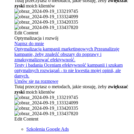
Tutaj przeczytasz o metodach, jakie stosuję, żeby
zwiększać
zyski
moich klientów
Edit Content
Optymalizacja i rozwój
Napisz do mnie
Optymalizacja kampanii marketingowych
Przeanalizuję
kampanię, żeby znaleźć obszary do poprawy i
zmaksymalizować efektywność.
Testy i badania
Oceniam efektywność kampanii i szukam
optymalnych rozwiązań - to nie kwestia mojej opinii, ale
danych.
Umów się na rozmowę
Tutaj przeczytasz o metodach, jakie stosuję, żeby
zwiększać
zyski
moich klientów
Edit Content
Szkolenia Google Ads