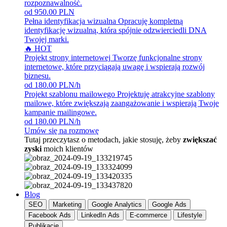
rozpoznawalność.
od 950.00 PLN
Pełna identyfikacja wizualna
Opracuję kompletną
identyfikację wizualną, która spójnie odzwierciedli DNA
Twojej marki.
🔥 HOT
Projekt strony internetowej
Tworzę funkcjonalne strony
internetowe, które przyciągają uwagę i wspierają rozwój
biznesu.
od 180.00 PLN/h
Projekt szablonu mailowego
Projektuję atrakcyjne szablony
mailowe, które zwiększają zaangażowanie i wspierają Twoje
kampanie mailingowe.
od 180.00 PLN/h
Umów się na rozmowę
Tutaj przeczytasz o metodach, jakie stosuję, żeby
zwiększać
zyski
moich klientów
Blog
SEO
Marketing
Google Analytics
Google Ads
Facebook Ads
LinkedIn Ads
E-commerce
Lifestyle
Publikacje