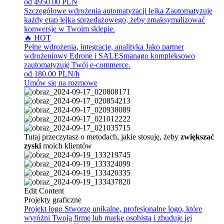
od 4950.00 PLN
Szczegółowe wdrożenia automatyzacji lejka
Zautomatyzuję
każdy etap lejka sprzedażowego, żeby zmaksymalizować
konwersje w Twoim sklepie.
🔥 HOT
Pełne wdrożenia, integracje, analityka
Jako partner
wdrożeniowy Edrone i SALESmanago kompleksowo
zautomatyzuję Twój e-commerce.
od 180.00 PLN/h
Umów się na rozmowę
Tutaj przeczytasz o metodach, jakie stosuję, żeby
zwiększać
zyski
moich klientów
Edit Content
Projekty graficzne
Projekt logo
Stworzę unikalne, profesjonalne logo, które
wyróżni Twoją firmę lub markę osobistą i zbuduje jej