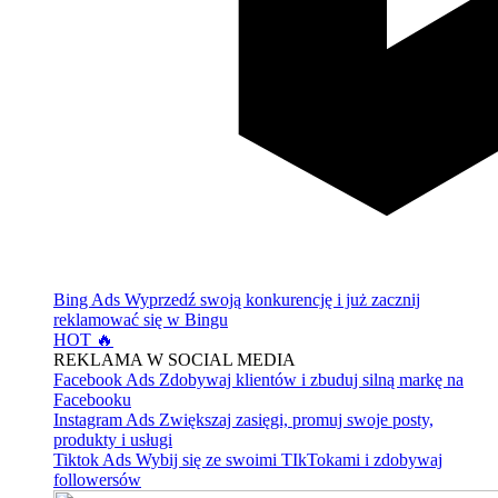
Bing Ads
Wyprzedź swoją konkurencję i już zacznij
reklamować się w Bingu
HOT 🔥
REKLAMA W SOCIAL MEDIA
Facebook Ads
Zdobywaj klientów i zbuduj silną markę na
Facebooku
Instagram Ads
Zwiększaj zasięgi, promuj swoje posty,
produkty i usługi
Tiktok Ads
Wybij się ze swoimi TIkTokami i zdobywaj
followersów