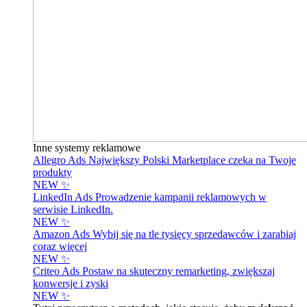
Inne systemy reklamowe
Allegro Ads
Największy Polski Marketplace czeka na Twoje
produkty
NEW ✨
LinkedIn Ads
Prowadzenie kampanii reklamowych w
serwisie LinkedIn.
NEW ✨
Amazon Ads
Wybij się na tle tysięcy sprzedawców i zarabiaj
coraz więcej
NEW ✨
Criteo Ads
Postaw na skuteczny remarketing, zwiększaj
konwersje i zyski
NEW ✨