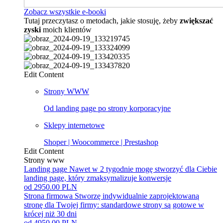
Zobacz wszystkie e-booki
Tutaj przeczytasz o metodach, jakie stosuję, żeby
zwiększać
zyski
moich klientów
Edit Content
Strony WWW
Od landing page po strony korporacyjne
Sklepy internetowe
Shoper | Woocommerce | Prestashop
Edit Content
Strony www
Landing page
Nawet w 2 tygodnie mogę stworzyć dla Ciebie
landing page, który zmaksymalizuje konwersje
od 2950.00 PLN
Strona firmowa
Stworzę indywidualnie zaprojektowaną
stronę dla Twojej firmy: standardowe strony są gotowe w
krócej niż 30 dni
od 4950.00 PLN