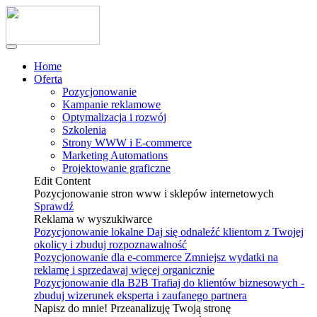
Home
Oferta
Pozycjonowanie
Kampanie reklamowe
Optymalizacja i rozwój
Szkolenia
Strony WWW i E-commerce
Marketing Automations
Projektowanie graficzne
Edit Content
Pozycjonowanie stron www i sklepów internetowych
Sprawdź
Reklama w wyszukiwarce
Pozycjonowanie lokalne
Daj się odnaleźć klientom z Twojej
okolicy i zbuduj rozpoznawalność
Pozycjonowanie dla e-commerce
Zmniejsz wydatki na
reklamę i sprzedawaj więcej organicznie
Pozycjonowanie dla B2B
Trafiaj do klientów biznesowych -
zbuduj wizerunek eksperta i zaufanego partnera
Napisz do mnie! Przeanalizuję Twoją stronę