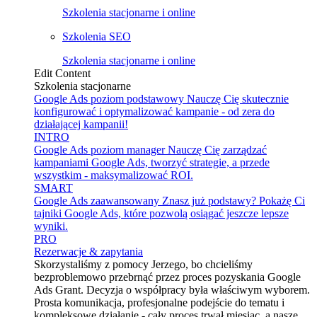
Szkolenia stacjonarne i online
Szkolenia SEO
Szkolenia stacjonarne i online
Edit Content
Szkolenia stacjonarne
Google Ads poziom podstawowy
Nauczę Cię skutecznie
konfigurować i optymalizować kampanie - od zera do
działającej kampanii!
INTRO
Google Ads poziom manager
Nauczę Cię zarządzać
kampaniami Google Ads, tworzyć strategie, a przede
wszystkim - maksymalizować ROI.
SMART
Google Ads zaawansowany
Znasz już podstawy? Pokażę Ci
tajniki Google Ads, które pozwolą osiągać jeszcze lepsze
wyniki.
PRO
Rezerwacje & zapytania
Skorzystaliśmy z pomocy Jerzego, bo chcieliśmy
bezproblemowo przebrnąć przez proces pozyskania Google
Ads Grant. Decyzja o współpracy była właściwym wyborem.
Prosta komunikacja, profesjonalne podejście do tematu i
kompleksowe działanie - cały proces trwał miesiąc, a nasze