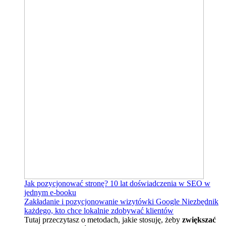
Jak pozycjonować stronę?
10 lat doświadczenia w SEO w
jednym e-booku
Zakładanie i pozycjonowanie wizytówki Google
Niezbędnik
każdego, kto chce lokalnie zdobywać klientów
Tutaj przeczytasz o metodach, jakie stosuję, żeby
zwiększać