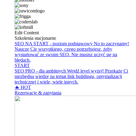
Edit Content
Szkolenia stacjonarne
SEO NA START - poziom podstawowy
No to zaczynamy!
Nauczę Cię wszystkiego, czego potrzebujesz, żeby
wystartować ze swoim SEO. Nie musisz uczyć się na
błędach.
START
SEO PRO - dla ambitnych
Wejdź level wyżej! Przekażę Ci
niezbędną wiedzę na temat link buildingu, optymalizacji
technicznej i wiele, wiele innych.
🔥 HOT
Rezerwacje & zapytania