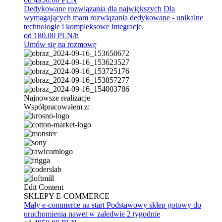
Dedykowane rozwiązania dla największych
Dla
wymagających mam rozwiązania dedykowane - unikalne
technologie i kompleksowe integracje.
od 180.00 PLN/h
Umów się na rozmowę
Najnowsze realizacje
Współpracowałem z:
Edit Content
SKLEPY E-COMMERCE
Mały e-commerce na start
Podstawowy sklep gotowy do
uruchomienia nawet w zaledwie 2 tygodnie