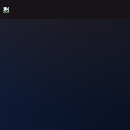
Co to jest SEO i j
Bydgoszczy?