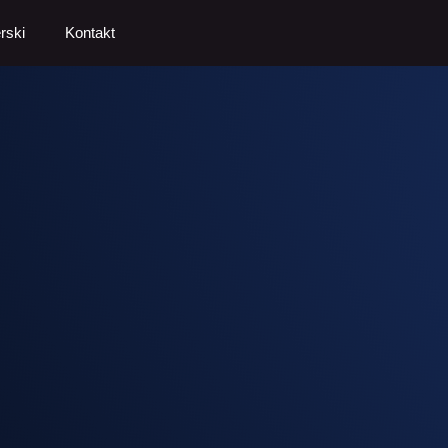
rski
Kontakt
j firmie w