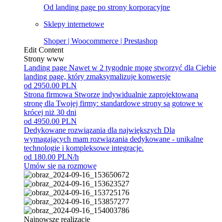
Od landing page po strony korporacyjne
Sklepy internetowe
Shoper | Woocommerce | Prestashop
Edit Content
Strony www
Landing page
Nawet w 2 tygodnie mogę stworzyć dla Ciebie
landing page, który zmaksymalizuje konwersje
od 2950.00 PLN
Strona firmowa
Stworzę indywidualnie zaprojektowaną
stronę dla Twojej firmy: standardowe strony są gotowe w
krócej niż 30 dni
od 4950.00 PLN
Dedykowane rozwiązania dla największych
Dla
wymagających mam rozwiązania dedykowane - unikalne
technologie i kompleksowe integracje.
od 180.00 PLN/h
Umów się na rozmowę
Najnowsze realizacje