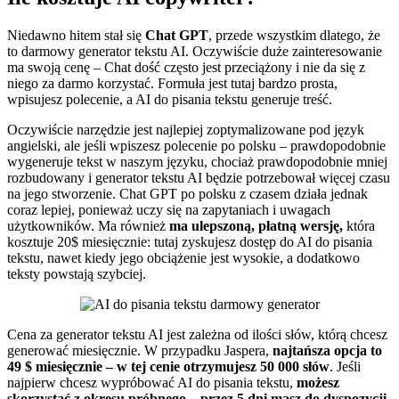
Niedawno hitem stał się
Chat GPT
, przede wszystkim dlatego, że
to darmowy generator tekstu AI. Oczywiście duże zainteresowanie
ma swoją cenę – Chat dość często jest przeciążony i nie da się z
niego za darmo korzystać. Formuła jest tutaj bardzo prosta,
wpisujesz polecenie, a AI do pisania tekstu generuje treść.
Oczywiście narzędzie jest najlepiej zoptymalizowane pod język
angielski, ale jeśli wpiszesz polecenie po polsku – prawdopodobnie
wygeneruje tekst w naszym języku, chociaż prawdopodobnie mniej
rozbudowany i generator tekstu AI będzie potrzebował więcej czasu
na jego stworzenie. Chat GPT po polsku z czasem działa jednak
coraz lepiej, ponieważ uczy się na zapytaniach i uwagach
użytkowników. Ma również
ma ulepszoną, płatną wersję,
która
kosztuje 20$ miesięcznie: tutaj zyskujesz dostęp do AI do pisania
tekstu, nawet kiedy jego obciążenie jest wysokie, a dodatkowo
teksty powstają szybciej.
Cena za generator tekstu AI jest zależna od ilości słów, którą chcesz
generować miesięcznie. W przypadku Jaspera,
najtańsza opcja to
49 $ miesięcznie – w tej cenie otrzymujesz 50 000 słów
. Jeśli
najpierw chcesz wypróbować AI do pisania tekstu,
możesz
skorzystać z okresu próbnego – przez 5 dni masz do dyspozycji