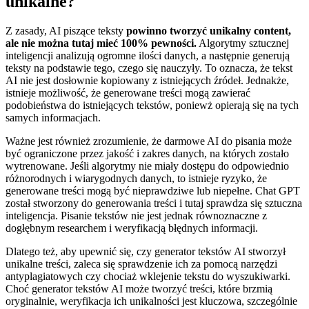
unikalne?
Z zasady, AI piszące teksty
powinno tworzyć unikalny content,
ale nie można tutaj mieć 100% pewności.
Algorytmy sztucznej
inteligencji analizują ogromne ilości danych, a następnie generują
teksty na podstawie tego, czego się nauczyły. To oznacza, że tekst
AI nie jest dosłownie kopiowany z istniejących źródeł. Jednakże,
istnieje możliwość, że generowane treści mogą zawierać
podobieństwa do istniejących tekstów, poniewż opierają się na tych
samych informacjach.
Ważne jest również zrozumienie, że darmowe AI do pisania może
być ograniczone przez jakość i zakres danych, na których zostało
wytrenowane. Jeśli algorytmy nie miały dostępu do odpowiednio
różnorodnych i wiarygodnych danych, to istnieje ryzyko, że
generowane treści mogą być nieprawdziwe lub niepełne. Chat GPT
został stworzony do generowania treści i tutaj sprawdza się sztuczna
inteligencja. Pisanie tekstów nie jest jednak równoznaczne z
dogłębnym researchem i weryfikacją błędnych informacji.
Dlatego też, aby upewnić się, czy generator tekstów AI stworzył
unikalne treści, zaleca się sprawdzenie ich za pomocą narzędzi
antyplagiatowych czy chociaż wklejenie tekstu do wyszukiwarki.
Choć generator tekstów AI może tworzyć treści, które brzmią
oryginalnie, weryfikacja ich unikalności jest kluczowa, szczególnie