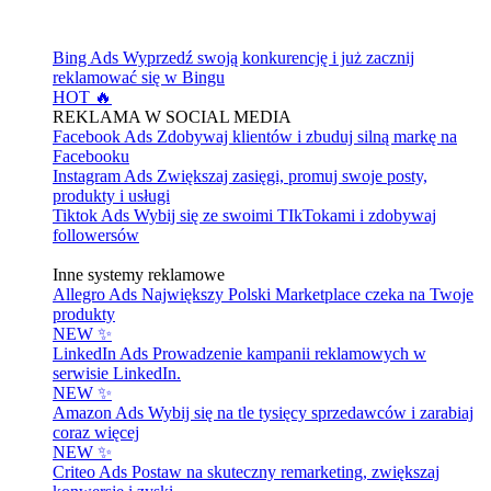
Bing Ads
Wyprzedź swoją konkurencję i już zacznij
reklamować się w Bingu
HOT 🔥
REKLAMA W SOCIAL MEDIA
Facebook Ads
Zdobywaj klientów i zbuduj silną markę na
Facebooku
Instagram Ads
Zwiększaj zasięgi, promuj swoje posty,
produkty i usługi
Tiktok Ads
Wybij się ze swoimi TIkTokami i zdobywaj
followersów
Inne systemy reklamowe
Allegro Ads
Największy Polski Marketplace czeka na Twoje
produkty
NEW ✨
LinkedIn Ads
Prowadzenie kampanii reklamowych w
serwisie LinkedIn.
NEW ✨
Amazon Ads
Wybij się na tle tysięcy sprzedawców i zarabiaj
coraz więcej
NEW ✨
Criteo Ads
Postaw na skuteczny remarketing, zwiększaj