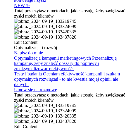
konwersje i zyski
NEW ✨
Tutaj przeczytasz o metodach, jakie stosuję, żeby
zwiększać
zyski
moich klientów
Edit Content
Optymalizacja i rozwój
Napisz do mnie
Optymalizacja kampanii marketingowych
Przeanalizuję
kampanię, żeby znaleźć obszary do poprawy i
zmaksymalizować efektywność.
Testy i badania
Oceniam efektywność kampanii i szukam
optymalnych rozwiązań - to nie kwestia mojej opinii, ale
danych.
Umów się na rozmowę
Tutaj przeczytasz o metodach, jakie stosuję, żeby
zwiększać
zyski
moich klientów
Edit Content