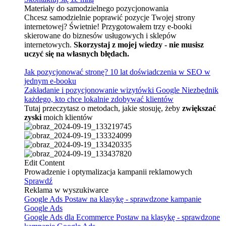
Materiały do samodzielnego pozycjonowania
Chcesz samodzielnie poprawić pozycje Twojej strony
internetowej? Świetnie! Przygotowałem trzy e-booki
skierowane do biznesów usługowych i sklepów
internetowych.
Skorzystaj z mojej wiedzy - nie musisz
uczyć się na własnych błędach.
Jak pozycjonować stronę?
10 lat doświadczenia w SEO w
jednym e-booku
Zakładanie i pozycjonowanie wizytówki Google
Niezbędnik
każdego, kto chce lokalnie zdobywać klientów
Tutaj przeczytasz o metodach, jakie stosuję, żeby
zwiększać
zyski
moich klientów
Edit Content
Prowadzenie i optymalizacja kampanii reklamowych
Sprawdź
Reklama w wyszukiwarce
Google Ads
Postaw na klasykę - sprawdzone kampanie
Google Ads
Google Ads dla Ecommerce
Postaw na klasykę - sprawdzone