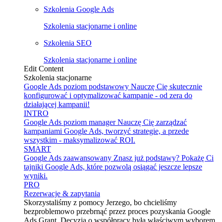
Szkolenia Google Ads
Szkolenia stacjonarne i online
Szkolenia SEO
Szkolenia stacjonarne i online
Edit Content
Szkolenia stacjonarne
Google Ads poziom podstawowy
Nauczę Cię skutecznie
konfigurować i optymalizować kampanie - od zera do
działającej kampanii!
INTRO
Google Ads poziom manager
Nauczę Cię zarządzać
kampaniami Google Ads, tworzyć strategie, a przede
wszystkim - maksymalizować ROI.
SMART
Google Ads zaawansowany
Znasz już podstawy? Pokażę Ci
tajniki Google Ads, które pozwolą osiągać jeszcze lepsze
wyniki.
PRO
Rezerwacje & zapytania
Skorzystaliśmy z pomocy Jerzego, bo chcieliśmy
bezproblemowo przebrnąć przez proces pozyskania Google
Ads Grant. Decyzja o współpracy była właściwym wyborem.