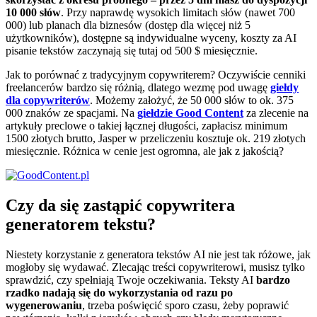
10 000 słów
. Przy naprawdę wysokich limitach słów (nawet 700
000) lub planach dla biznesów (dostęp dla więcej niż 5
użytkowników), dostępne są indywidualne wyceny, koszty za AI
pisanie tekstów zaczynają się tutaj od 500 $ miesięcznie.
Jak to porównać z tradycyjnym copywriterem? Oczywiście cenniki
freelancerów bardzo się różnią, dlatego wezmę pod uwagę
giełdy
dla copywriterów
. Możemy założyć, że 50 000 słów to ok. 375
000 znaków ze spacjami. Na
giełdzie Good Content
za zlecenie na
artykuły preclowe o takiej łącznej długości, zapłacisz minimum
1500 złotych brutto, Jasper w przeliczeniu kosztuje ok. 219 złotych
miesięcznie. Różnica w cenie jest ogromna, ale jak z jakością?
Czy da się zastąpić copywritera
generatorem tekstu?
Niestety korzystanie z generatora tekstów AI nie jest tak różowe, jak
mogłoby się wydawać. Zlecając treści copywriterowi, musisz tylko
sprawdzić, czy spełniają Twoje oczekiwania. Teksty AI
bardzo
rzadko nadają się do wykorzystania od razu po
wygenerowaniu
, trzeba poświęcić sporo czasu, żeby poprawić