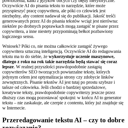
powtórzenia, kalki z języków obcych czy błędy merytoryczne.
Oczywiście AI do pisania tekstu to narzędzie, które może
przyspieszyć pracę copywritera, ale póki co człowiek jest
niezbędny, aby content nadawał się do publikacji. Jakość treśći
generowanych przez AI do pisania tekstów wciąż jest nierówna:
niektóre po drobnych poprawkach mogą zastąpić te pisane przez
copywritera, a inne niestety przypominają bełkot pozbawiony
logicznego sensu.
Wniosek? Póki co, nie można całkowicie zastąpić żywego
copywritera sztuczną inteligencją. Oczywiście AI do redagowania
tekstu ma to do siebie, że
wykorzystuje uczenie maszynowe,
dlatego z roku na rok takie narzędzia będą stawać się coraz
lepsze
. W realnej przyszłości prawdopodobnie zastąpią
copywriterów SEO tworzących powtarzalne teksty, których
jedynym celem jest optymalizacja strony czy zdobycie linków
zewnętrznych. Pisanie tekstów AI jest tutaj po prostu szybsze i
tańsze od człowieka. Jeśli chodzi o bardziej sprzedażowe,
kreatywne teksty, prawdopodobnie copywriterzy jeszcze przez
dłuższy czas mogą pozostawać spokojni: w końcu AI to generator
tekstu – nie zaskakuje, ale czerpie z contentu, który już znajduje się
w Internecie.
Przeredagowanie tekstu AI – czy to dobre
rozwiązanie?