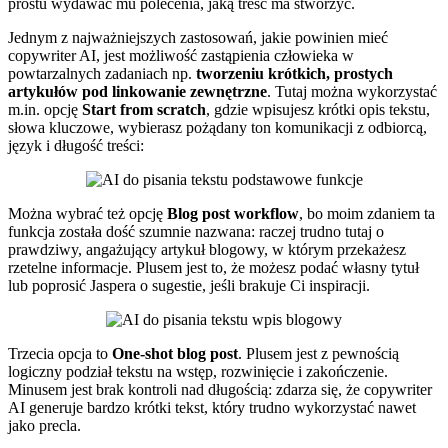
prostu wydawać mu polecenia, jaką treść ma stworzyć.
Jednym z najważniejszych zastosowań, jakie powinien mieć
copywriter AI, jest możliwość zastąpienia człowieka w
powtarzalnych zadaniach np.
tworzeniu krótkich, prostych
artykułów pod linkowanie zewnętrzne
. Tutaj można wykorzystać
m.in. opcję
Start from scratch
, gdzie wpisujesz krótki opis tekstu,
słowa kluczowe, wybierasz pożądany ton komunikacji z odbiorcą,
język i długość treści:
Można wybrać też opcję
Blog post workflow
, bo moim zdaniem ta
funkcja została dość szumnie nazwana: raczej trudno tutaj o
prawdziwy, angażujący artykuł blogowy, w którym przekażesz
rzetelne informacje. Plusem jest to, że możesz podać własny tytuł
lub poprosić Jaspera o sugestie, jeśli brakuje Ci inspiracji.
Trzecia opcja to
One-shot blog post
. Plusem jest z pewnością
logiczny podział tekstu na wstęp, rozwinięcie i zakończenie.
Minusem jest brak kontroli nad długością: zdarza się, że copywriter
AI generuje bardzo krótki tekst, który trudno wykorzystać nawet
jako precla.