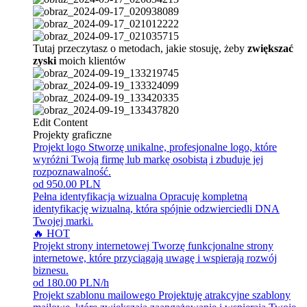
Tutaj przeczytasz o metodach, jakie stosuję, żeby
zwiększać
zyski
moich klientów
Edit Content
Projekty graficzne
Projekt logo
Stworzę unikalne, profesjonalne logo, które
wyróżni Twoją firmę lub markę osobistą i zbuduje jej
rozpoznawalność.
od 950.00 PLN
Pełna identyfikacja wizualna
Opracuję kompletną
identyfikację wizualną, która spójnie odzwierciedli DNA
Twojej marki.
🔥 HOT
Projekt strony internetowej
Tworzę funkcjonalne strony
internetowe, które przyciągają uwagę i wspierają rozwój
biznesu.
od 180.00 PLN/h
Projekt szablonu mailowego
Projektuję atrakcyjne szablony