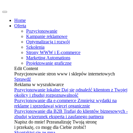
Home
Oferta
Pozycjonowanie
Kampanie reklamowe
Optymalizacja i rozwój
Szkolenia
Strony WWW i E-commerce
Marketing Automations
Projektowanie graficzne
Edit Content
Pozycjonowanie stron www i sklepów internetowych
Sprawdź
Reklama w wyszukiwarce
Pozycjonowanie lokalne
Daj się odnaleźć klientom z Twojej
okolicy i zbuduj rozpoznawalność
Pozycjonowanie dla e-commerce
Zmniejsz wydatki na
reklamę i sprzedawaj więcej organicznie
Pozycjonowanie dla B2B
Trafiaj do klientów biznesowych -
zbuduj wizerunek eksperta i zaufanego partnera
Napisz do mnie! Przeanalizuję Twoją stronę
i przekażę, co mogę dla Ciebie zrobić!
Skontaktuj się ze mną