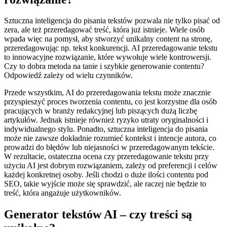
Sztuczna inteligencja do pisania tekstów pozwala nie tylko pisać od
zera, ale też przeredagować treść, która już istnieje. Wiele osób
wpada więc na pomysł, aby stworzyć unikalny content na stronę,
przeredagowując np. tekst konkurencji. AI przeredagowanie tekstu
to innowacyjne rozwiązanie, które wywołuje wiele kontrowersji.
Czy to dobra metoda na tanie i szybkie generowanie contentu?
Odpowiedź zależy od wielu czynników.
Przede wszystkim, AI do przeredagowania tekstu może znacznie
przyspieszyć proces tworzenia contentu, co jest korzystne dla osób
pracujących w branży redakcyjnej lub piszących dużą liczbę
artykułów. Jednak istnieje również ryzyko utraty oryginalności i
indywidualnego stylu. Ponadto, sztuczna inteligencja do pisania
może nie zawsze dokładnie rozumieć kontekst i intencje autora, co
prowadzi do błędów lub niejasności w przeredagowanym tekście.
W rezultacie, ostateczna ocena czy przeredagowanie tekstu przy
użyciu AI jest dobrym rozwiązaniem, zależy od preferencji i celów
każdej konkretnej osoby. Jeśli chodzi o duże ilości contentu pod
SEO, takie wyjście może się sprawdzić, ale raczej nie będzie to
treść, która angażuje użytkowników.
Generator tekstów AI – czy treści są