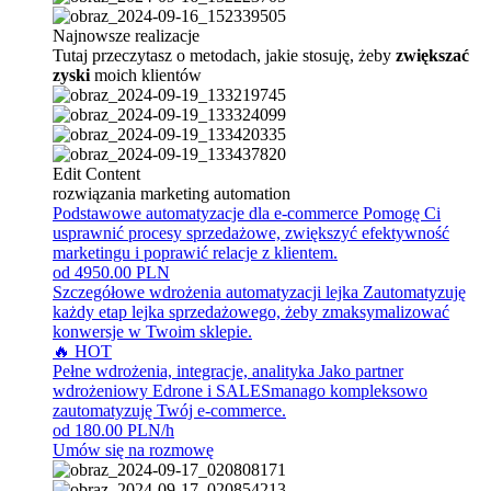
Najnowsze realizacje
Tutaj przeczytasz o metodach, jakie stosuję, żeby
zwiększać
zyski
moich klientów
Edit Content
rozwiązania marketing automation
Podstawowe automatyzacje dla e-commerce
Pomogę Ci
usprawnić procesy sprzedażowe, zwiększyć efektywność
marketingu i poprawić relacje z klientem.
od 4950.00 PLN
Szczegółowe wdrożenia automatyzacji lejka
Zautomatyzuję
każdy etap lejka sprzedażowego, żeby zmaksymalizować
konwersje w Twoim sklepie.
🔥 HOT
Pełne wdrożenia, integracje, analityka
Jako partner
wdrożeniowy Edrone i SALESmanago kompleksowo
zautomatyzuję Twój e-commerce.
od 180.00 PLN/h
Umów się na rozmowę