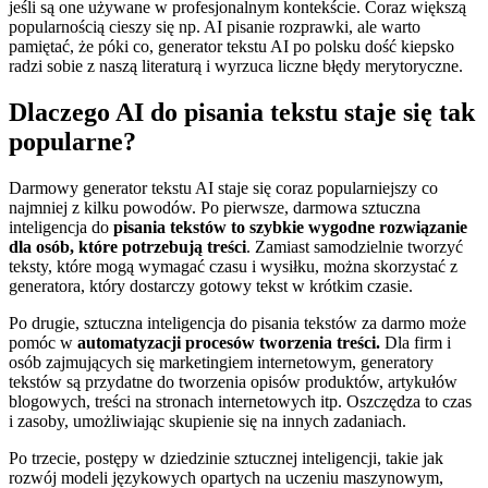
jeśli są one używane w profesjonalnym kontekście. Coraz większą
popularnością cieszy się np. AI pisanie rozprawki, ale warto
pamiętać, że póki co, generator tekstu AI po polsku dość kiepsko
radzi sobie z naszą literaturą i wyrzuca liczne błędy merytoryczne.
Dlaczego AI do pisania tekstu staje się tak
popularne?
Darmowy generator tekstu AI staje się coraz popularniejszy co
najmniej z kilku powodów. Po pierwsze, darmowa sztuczna
inteligencja do
pisania tekstów to szybkie wygodne rozwiązanie
dla osób, które potrzebują treści
. Zamiast samodzielnie tworzyć
teksty, które mogą wymagać czasu i wysiłku, można skorzystać z
generatora, który dostarczy gotowy tekst w krótkim czasie.
Po drugie, sztuczna inteligencja do pisania tekstów za darmo może
pomóc w
automatyzacji procesów tworzenia treści.
Dla firm i
osób zajmujących się marketingiem internetowym, generatory
tekstów są przydatne do tworzenia opisów produktów, artykułów
blogowych, treści na stronach internetowych itp. Oszczędza to czas
i zasoby, umożliwiając skupienie się na innych zadaniach.
Po trzecie, postępy w dziedzinie sztucznej inteligencji, takie jak
rozwój modeli językowych opartych na uczeniu maszynowym,