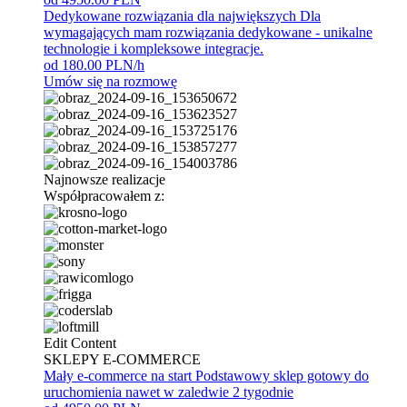
Dedykowane rozwiązania dla największych
Dla
wymagających mam rozwiązania dedykowane - unikalne
technologie i kompleksowe integracje.
od 180.00 PLN/h
Umów się na rozmowę
Najnowsze realizacje
Współpracowałem z:
Edit Content
SKLEPY E-COMMERCE
Mały e-commerce na start
Podstawowy sklep gotowy do
uruchomienia nawet w zaledwie 2 tygodnie