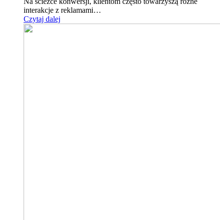
Na ścieżce konwersji, klientom często towarzyszą różne
interakcje z reklamami…
Czytaj dalej