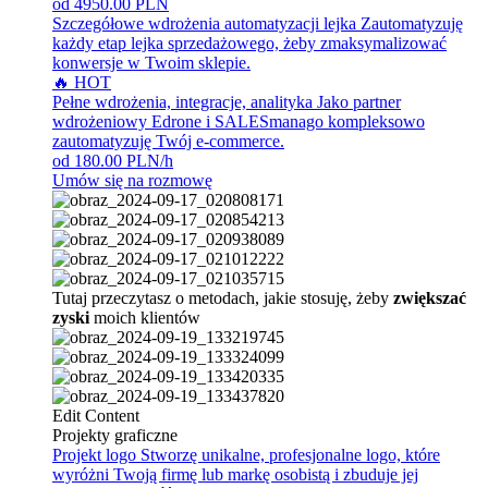
od 4950.00 PLN
Szczegółowe wdrożenia automatyzacji lejka
Zautomatyzuję
każdy etap lejka sprzedażowego, żeby zmaksymalizować
konwersje w Twoim sklepie.
🔥 HOT
Pełne wdrożenia, integracje, analityka
Jako partner
wdrożeniowy Edrone i SALESmanago kompleksowo
zautomatyzuję Twój e-commerce.
od 180.00 PLN/h
Umów się na rozmowę
Tutaj przeczytasz o metodach, jakie stosuję, żeby
zwiększać
zyski
moich klientów
Edit Content
Projekty graficzne
Projekt logo
Stworzę unikalne, profesjonalne logo, które
wyróżni Twoją firmę lub markę osobistą i zbuduje jej