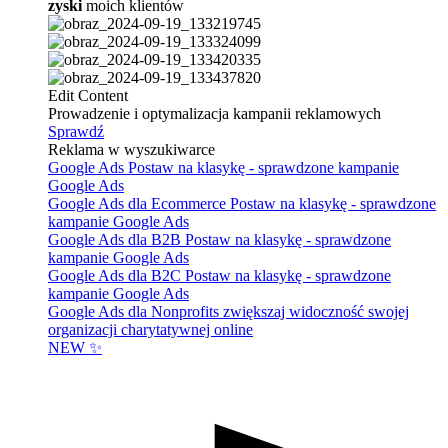
zyski
moich klientów
Edit Content
Prowadzenie i optymalizacja kampanii reklamowych
Sprawdź
Reklama w wyszukiwarce
Google Ads
Postaw na klasykę - sprawdzone kampanie
Google Ads
Google Ads dla Ecommerce
Postaw na klasykę - sprawdzone
kampanie Google Ads
Google Ads dla B2B
Postaw na klasykę - sprawdzone
kampanie Google Ads
Google Ads dla B2C
Postaw na klasykę - sprawdzone
kampanie Google Ads
Google Ads dla Nonprofits
zwiększaj widoczność swojej
organizacji charytatywnej online
NEW ✨