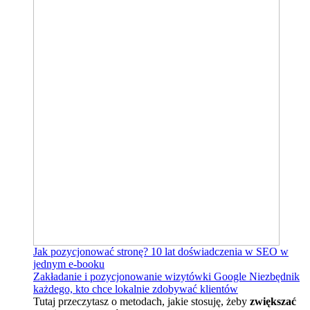
Jak pozycjonować stronę?
10 lat doświadczenia w SEO w
jednym e-booku
Zakładanie i pozycjonowanie wizytówki Google
Niezbędnik
każdego, kto chce lokalnie zdobywać klientów
Tutaj przeczytasz o metodach, jakie stosuję, żeby
zwiększać