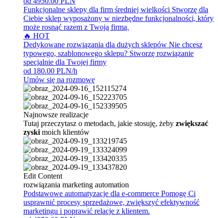
od 4950.00 PLN
Funkcjonalne sklepy dla firm średniej wielkości
Stworzę dla
Ciebie sklep wyposażony w niezbędne funkcjonalności, który
może rosnąć razem z Twoją firmą.
🔥 HOT
Dedykowane rozwiązania dla dużych sklepów
Nie chcesz
typowego, szablonowego sklepu? Stworzę rozwiązanie
specjalnie dla Twojej firmy
od 180.00 PLN/h
Umów się na rozmowę
Najnowsze realizacje
Tutaj przeczytasz o metodach, jakie stosuję, żeby
zwiększać
zyski
moich klientów
Edit Content
rozwiązania marketing automation
Podstawowe automatyzacje dla e-commerce
Pomogę Ci
usprawnić procesy sprzedażowe, zwiększyć efektywność
marketingu i poprawić relacje z klientem.