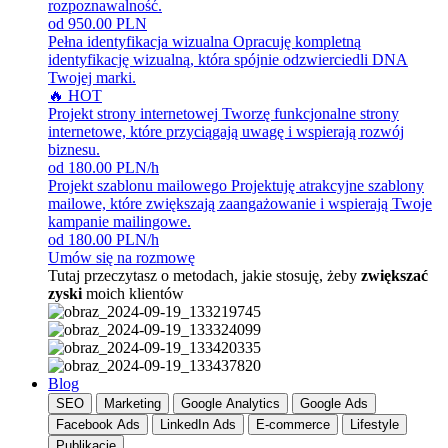
rozpoznawalność.
od 950.00 PLN
Pełna identyfikacja wizualna
Opracuję kompletną
identyfikację wizualną, która spójnie odzwierciedli DNA
Twojej marki.
🔥 HOT
Projekt strony internetowej
Tworzę funkcjonalne strony
internetowe, które przyciągają uwagę i wspierają rozwój
biznesu.
od 180.00 PLN/h
Projekt szablonu mailowego
Projektuję atrakcyjne szablony
mailowe, które zwiększają zaangażowanie i wspierają Twoje
kampanie mailingowe.
od 180.00 PLN/h
Umów się na rozmowę
Tutaj przeczytasz o metodach, jakie stosuję, żeby
zwiększać
zyski
moich klientów
Blog
SEO
Marketing
Google Analytics
Google Ads
Facebook Ads
LinkedIn Ads
E-commerce
Lifestyle
Publikacje