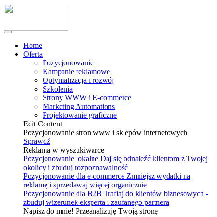
Home
Oferta
Pozycjonowanie
Kampanie reklamowe
Optymalizacja i rozwój
Szkolenia
Strony WWW i E-commerce
Marketing Automations
Projektowanie graficzne
Edit Content
Pozycjonowanie stron www i sklepów internetowych
Sprawdź
Reklama w wyszukiwarce
Pozycjonowanie lokalne
Daj się odnaleźć klientom z Twojej
okolicy i zbuduj rozpoznawalność
Pozycjonowanie dla e-commerce
Zmniejsz wydatki na
reklamę i sprzedawaj więcej organicznie
Pozycjonowanie dla B2B
Trafiaj do klientów biznesowych -
zbuduj wizerunek eksperta i zaufanego partnera
Napisz do mnie! Przeanalizuję Twoją stronę