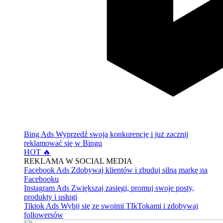
Bing Ads
Wyprzedź swoją konkurencję i już zacznij
reklamować się w Bingu
HOT 🔥
REKLAMA W SOCIAL MEDIA
Facebook Ads
Zdobywaj klientów i zbuduj silną markę na
Facebooku
Instagram Ads
Zwiększaj zasięgi, promuj swoje posty,
produkty i usługi
Tiktok Ads
Wybij się ze swoimi TIkTokami i zdobywaj
followersów