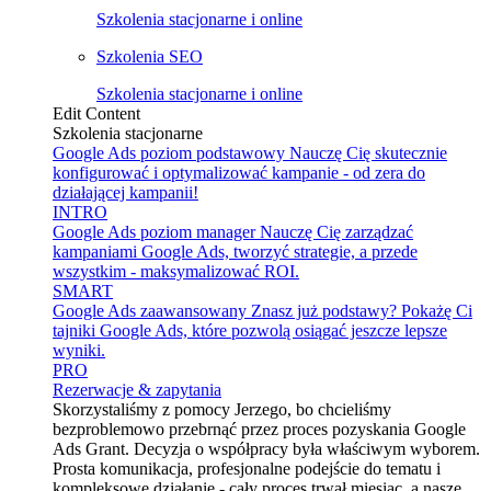
Szkolenia stacjonarne i online
Szkolenia SEO
Szkolenia stacjonarne i online
Edit Content
Szkolenia stacjonarne
Google Ads poziom podstawowy
Nauczę Cię skutecznie
konfigurować i optymalizować kampanie - od zera do
działającej kampanii!
INTRO
Google Ads poziom manager
Nauczę Cię zarządzać
kampaniami Google Ads, tworzyć strategie, a przede
wszystkim - maksymalizować ROI.
SMART
Google Ads zaawansowany
Znasz już podstawy? Pokażę Ci
tajniki Google Ads, które pozwolą osiągać jeszcze lepsze
wyniki.
PRO
Rezerwacje & zapytania
Skorzystaliśmy z pomocy Jerzego, bo chcieliśmy
bezproblemowo przebrnąć przez proces pozyskania Google
Ads Grant. Decyzja o współpracy była właściwym wyborem.
Prosta komunikacja, profesjonalne podejście do tematu i
kompleksowe działanie - cały proces trwał miesiąc, a nasze