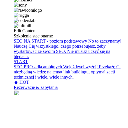
Edit Content
Szkolenia stacjonarne
SEO NA START - poziom podstawowy
No to zaczynamy!
Nauczę Cię wszystkiego, czego potrzebujesz, żeby
wystartować ze swoim SEO. Nie musisz uczyć się na
błędach.
START
SEO PRO - dla ambitnych
Wejdź level wyżej! Przekażę Ci
niezbędną wiedzę na temat link buildingu, optymalizacji
technicznej i wiele, wiele innych.
🔥 HOT
Rezerwacje & zapytania