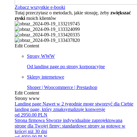
Zobacz wszystkie e-booki
Tutaj przeczytasz o metodach, jakie stosuję, żeby
zwiększać
zyski
moich klientów
Edit Content
Strony WWW
Od landing page po strony korporacyjne
Sklepy internetowe
Shoper | Woocommerce | Prestashop
Edit Content
Strony www
Landing page
Nawet w 2 tygodnie mogę stworzyć dla Ciebie
landing page, który zmaksymalizuje konwersje
od 2950.00 PLN
Strona firmowa
Stworzę indywidualnie zaprojektowaną
stronę dla Twojej firmy: standardowe strony są gotowe w
krócej niż 30 dni
od 4950.00 PLN