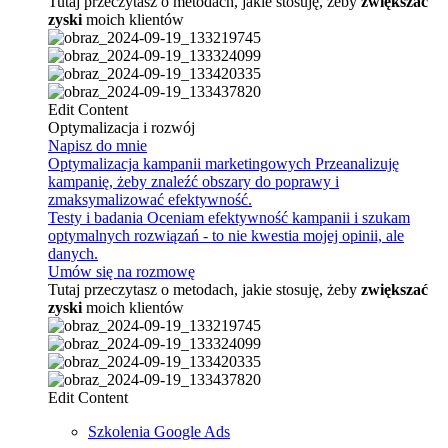
Tutaj przeczytasz o metodach, jakie stosuję, żeby
zwiększać
zyski
moich klientów
Edit Content
Optymalizacja i rozwój
Napisz do mnie
Optymalizacja kampanii marketingowych
Przeanalizuję
kampanię, żeby znaleźć obszary do poprawy i
zmaksymalizować efektywność.
Testy i badania
Oceniam efektywność kampanii i szukam
optymalnych rozwiązań - to nie kwestia mojej opinii, ale
danych.
Umów się na rozmowę
Tutaj przeczytasz o metodach, jakie stosuję, żeby
zwiększać
zyski
moich klientów
Edit Content
Szkolenia Google Ads