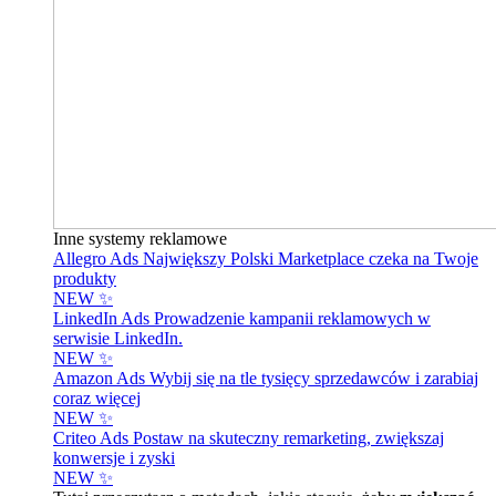
Inne systemy reklamowe
Allegro Ads
Największy Polski Marketplace czeka na Twoje
produkty
NEW ✨
LinkedIn Ads
Prowadzenie kampanii reklamowych w
serwisie LinkedIn.
NEW ✨
Amazon Ads
Wybij się na tle tysięcy sprzedawców i zarabiaj
coraz więcej
NEW ✨
Criteo Ads
Postaw na skuteczny remarketing, zwiększaj
konwersje i zyski
NEW ✨