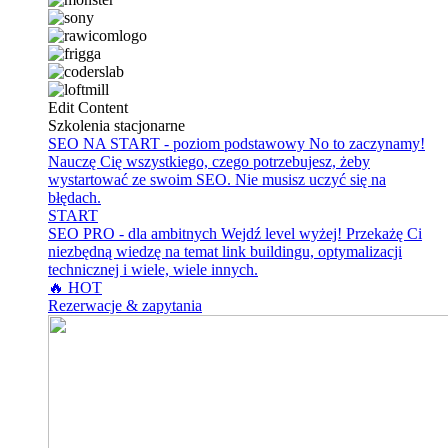
Edit Content
Szkolenia stacjonarne
SEO NA START - poziom podstawowy
No to zaczynamy!
Nauczę Cię wszystkiego, czego potrzebujesz, żeby
wystartować ze swoim SEO. Nie musisz uczyć się na
błędach.
START
SEO PRO - dla ambitnych
Wejdź level wyżej! Przekażę Ci
niezbędną wiedzę na temat link buildingu, optymalizacji
technicznej i wiele, wiele innych.
🔥 HOT
Rezerwacje & zapytania