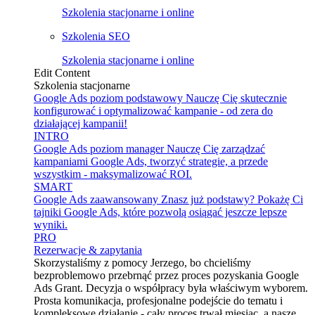
Szkolenia stacjonarne i online
Szkolenia SEO
Szkolenia stacjonarne i online
Edit Content
Szkolenia stacjonarne
Google Ads poziom podstawowy
Nauczę Cię skutecznie
konfigurować i optymalizować kampanie - od zera do
działającej kampanii!
INTRO
Google Ads poziom manager
Nauczę Cię zarządzać
kampaniami Google Ads, tworzyć strategie, a przede
wszystkim - maksymalizować ROI.
SMART
Google Ads zaawansowany
Znasz już podstawy? Pokażę Ci
tajniki Google Ads, które pozwolą osiągać jeszcze lepsze
wyniki.
PRO
Rezerwacje & zapytania
Skorzystaliśmy z pomocy Jerzego, bo chcieliśmy
bezproblemowo przebrnąć przez proces pozyskania Google
Ads Grant. Decyzja o współpracy była właściwym wyborem.
Prosta komunikacja, profesjonalne podejście do tematu i
kompleksowe działanie - cały proces trwał miesiąc, a nasze