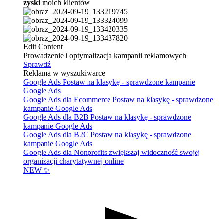
zyski
moich klientów
Edit Content
Prowadzenie i optymalizacja kampanii reklamowych
Sprawdź
Reklama w wyszukiwarce
Google Ads
Postaw na klasykę - sprawdzone kampanie
Google Ads
Google Ads dla Ecommerce
Postaw na klasykę - sprawdzone
kampanie Google Ads
Google Ads dla B2B
Postaw na klasykę - sprawdzone
kampanie Google Ads
Google Ads dla B2C
Postaw na klasykę - sprawdzone
kampanie Google Ads
Google Ads dla Nonprofits
zwiększaj widoczność swojej
organizacji charytatywnej online
NEW ✨