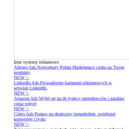
Inne systemy reklamowe
Allegro Ads
Największy Polski Marketplace czeka na Twoje
produkty
NEW ✨
LinkedIn Ads
Prowadzenie kampanii reklamowych w
serwisie LinkedIn.
NEW ✨
Amazon Ads
Wybij się na tle tysięcy sprzedawców i zarabiaj
coraz więcej
NEW ✨
Criteo Ads
Postaw na skuteczny remarketing, zwiększaj
konwersje i zyski
NEW ✨