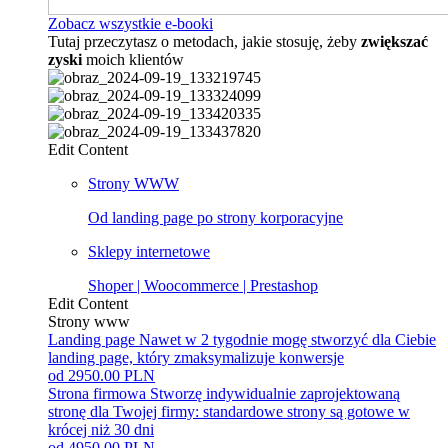
Zobacz wszystkie e-booki
Tutaj przeczytasz o metodach, jakie stosuję, żeby
zwiększać
zyski
moich klientów
Edit Content
Strony WWW
Od landing page po strony korporacyjne
Sklepy internetowe
Shoper | Woocommerce | Prestashop
Edit Content
Strony www
Landing page
Nawet w 2 tygodnie mogę stworzyć dla Ciebie
landing page, który zmaksymalizuje konwersje
od 2950.00 PLN
Strona firmowa
Stworzę indywidualnie zaprojektowaną
stronę dla Twojej firmy: standardowe strony są gotowe w
krócej niż 30 dni
od 4950.00 PLN