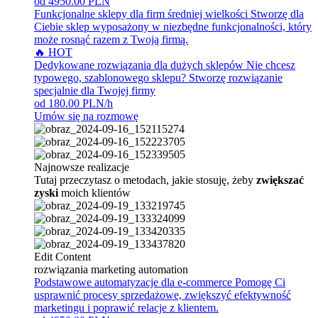
od 4950.00 PLN
Funkcjonalne sklepy dla firm średniej wielkości
Stworzę dla
Ciebie sklep wyposażony w niezbędne funkcjonalności, który
może rosnąć razem z Twoją firmą.
🔥 HOT
Dedykowane rozwiązania dla dużych sklepów
Nie chcesz
typowego, szablonowego sklepu? Stworzę rozwiązanie
specjalnie dla Twojej firmy
od 180.00 PLN/h
Umów się na rozmowę
Najnowsze realizacje
Tutaj przeczytasz o metodach, jakie stosuję, żeby
zwiększać
zyski
moich klientów
Edit Content
rozwiązania marketing automation
Podstawowe automatyzacje dla e-commerce
Pomogę Ci
usprawnić procesy sprzedażowe, zwiększyć efektywność
marketingu i poprawić relacje z klientem.