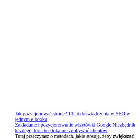
Jak pozycjonować stronę?
10 lat doświadczenia w SEO w
jednym e-booku
Zakładanie i pozycjonowanie wizytówki Google
Niezbędnik
każdego, kto chce lokalnie zdobywać klientów
Tutaj przeczytasz o metodach, jakie stosuję, żeby
zwiększać