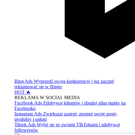
Bing Ads
Wyprzedź swoją konkurencję i już zacznij
reklamować się w Bingu
HOT 🔥
REKLAMA W SOCIAL MEDIA
Facebook Ads
Zdobywaj klientów i zbuduj silną markę na
Facebooku
Instagram Ads
Zwiększaj zasięgi, promuj swoje posty,
produkty i usługi
Tiktok Ads
Wybij się ze swoimi TIkTokami i zdobywaj
followersów