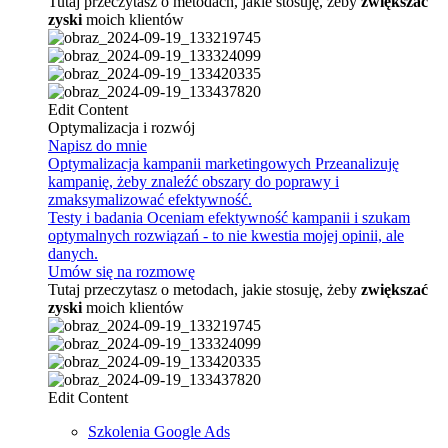
Tutaj przeczytasz o metodach, jakie stosuję, żeby
zwiększać
zyski
moich klientów
Edit Content
Optymalizacja i rozwój
Napisz do mnie
Optymalizacja kampanii marketingowych
Przeanalizuję
kampanię, żeby znaleźć obszary do poprawy i
zmaksymalizować efektywność.
Testy i badania
Oceniam efektywność kampanii i szukam
optymalnych rozwiązań - to nie kwestia mojej opinii, ale
danych.
Umów się na rozmowę
Tutaj przeczytasz o metodach, jakie stosuję, żeby
zwiększać
zyski
moich klientów
Edit Content
Szkolenia Google Ads