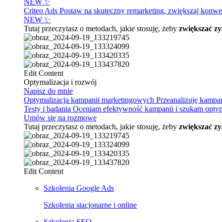
NEW ✨
Criteo Ads
Postaw na skuteczny remarketing, zwiększaj konwer
NEW ✨
Tutaj przeczytasz o metodach, jakie stosuję, żeby
zwiększać zy
Edit Content
Optymalizacja i rozwój
Napisz do mnie
Optymalizacja kampanii marketingowych
Przeanalizuję kampa
Testy i badania
Oceniam efektywność kampanii i szukam optymal
Umów się na rozmowę
Tutaj przeczytasz o metodach, jakie stosuję, żeby
zwiększać zy
Edit Content
Szkolenia Google Ads
Szkolenia stacjonarne i online
Szkolenia SEO