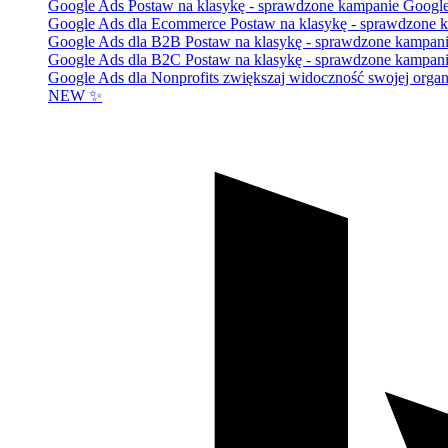
Google Ads
Postaw na klasykę - sprawdzone kampanie Googl
Google Ads dla Ecommerce
Postaw na klasykę - sprawdzone 
Google Ads dla B2B
Postaw na klasykę - sprawdzone kampan
Google Ads dla B2C
Postaw na klasykę - sprawdzone kampan
Google Ads dla Nonprofits
zwiększaj widoczność swojej organi
NEW ✨