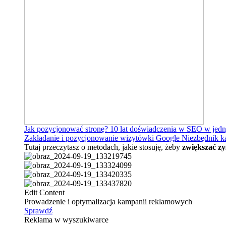
Jak pozycjonować stronę?
10 lat doświadczenia w SEO w jed
Zakładanie i pozycjonowanie wizytówki Google
Niezbędnik k
Tutaj przeczytasz o metodach, jakie stosuję, żeby
zwiększać zy
Edit Content
Prowadzenie i optymalizacja kampanii reklamowych
Sprawdź
Reklama w wyszukiwarce