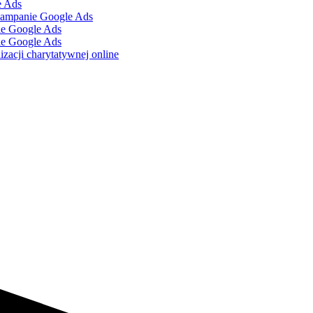
e Ads
kampanie Google Ads
ie Google Ads
ie Google Ads
zacji charytatywnej online