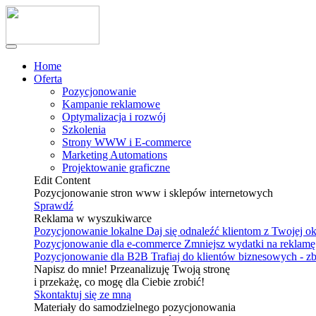
Home
Oferta
Pozycjonowanie
Kampanie reklamowe
Optymalizacja i rozwój
Szkolenia
Strony WWW i E-commerce
Marketing Automations
Projektowanie graficzne
Edit Content
Pozycjonowanie stron www i sklepów internetowych
Sprawdź
Reklama w wyszukiwarce
Pozycjonowanie lokalne
Daj się odnaleźć klientom z Twojej o
Pozycjonowanie dla e-commerce
Zmniejsz wydatki na reklamę 
Pozycjonowanie dla B2B
Trafiaj do klientów biznesowych - z
Napisz do mnie! Przeanalizuję Twoją stronę
i przekażę, co mogę dla Ciebie zrobić!
Skontaktuj się ze mną
Materiały do samodzielnego pozycjonowania