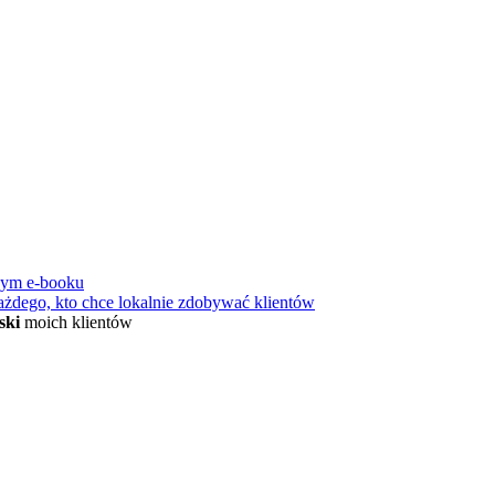
nym e-booku
ażdego, kto chce lokalnie zdobywać klientów
ski
moich klientów