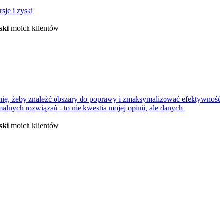
sje i zyski
ski
moich klientów
nię, żeby znaleźć obszary do poprawy i zmaksymalizować efektywność
nych rozwiązań - to nie kwestia mojej opinii, ale danych.
ski
moich klientów