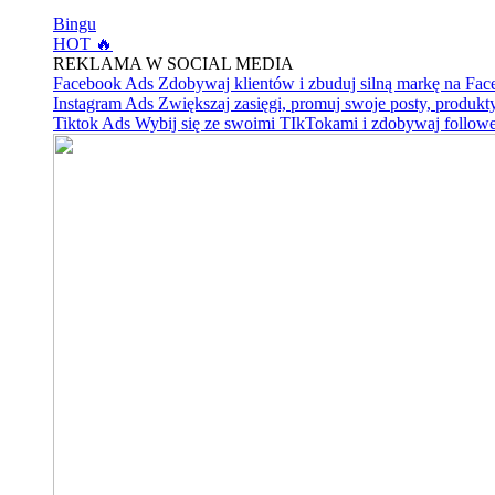
Bingu
HOT 🔥
REKLAMA W SOCIAL MEDIA
Facebook Ads
Zdobywaj klientów i zbuduj silną markę na Fa
Instagram Ads
Zwiększaj zasięgi, promuj swoje posty, produkty
Tiktok Ads
Wybij się ze swoimi TIkTokami i zdobywaj follow