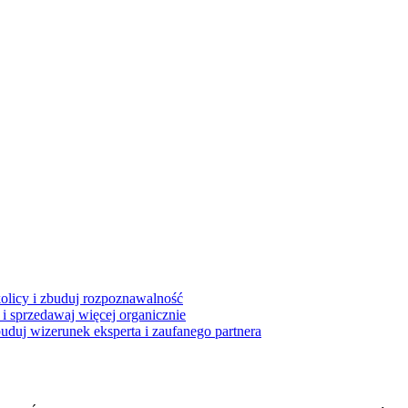
kolicy i zbuduj rozpoznawalność
i sprzedawaj więcej organicznie
buduj wizerunek eksperta i zaufanego partnera