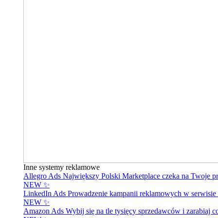
Inne systemy reklamowe
Allegro Ads
Największy Polski Marketplace czeka na Twoje p
NEW ✨
LinkedIn Ads
Prowadzenie kampanii reklamowych w serwisie 
NEW ✨
Amazon Ads
Wybij się na tle tysięcy sprzedawców i zarabiaj c