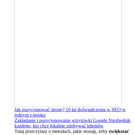
Jak pozycjonować stronę?
10 lat doświadczenia w SEO w
jednym e-booku
Zakładanie i pozycjonowanie wizytówki Google
Niezbędnik
każdego, kto chce lokalnie zdobywać klientów
Tutaj przeczytasz o metodach, jakie stosuję, żeby
zwiększać