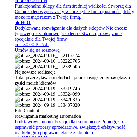
od 4950.00 PLN
Funkcjonalne sklepy dla firm średniej wielkości
Stworzę dla
Ciebie sklep wyposażony w niezbędne funkcjonalności, który
może rosnąć razem z Twoją firmą.
🔥 HOT
Dedykowane rozwiązania dla dużych sklepów
Nie chcesz
typowego, szablonowego sklepu? Stworzę rozwiązanie
specjalnie dla Twojej firmy
od 180.00 PLN/h
Umów się na rozmowę
Najnowsze realizacje
Tutaj przeczytasz o metodach, jakie stosuję, żeby
zwiększać
zyski
moich klientów
Edit Content
rozwiązania marketing automation
Podstawowe automatyzacje dla e-commerce
Pomogę Ci
usprawnić procesy sprzedażowe, zwiększyć efektywność
marketingu i poprawić relacje z klientem.