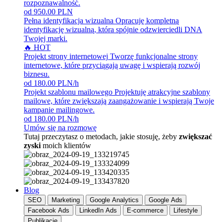
rozpoznawalność.
od 950.00 PLN
Pełna identyfikacja wizualna
Opracuję kompletną
identyfikację wizualną, która spójnie odzwierciedli DNA
Twojej marki.
🔥 HOT
Projekt strony internetowej
Tworzę funkcjonalne strony
internetowe, które przyciągają uwagę i wspierają rozwój
biznesu.
od 180.00 PLN/h
Projekt szablonu mailowego
Projektuję atrakcyjne szablony
mailowe, które zwiększają zaangażowanie i wspierają Twoje
kampanie mailingowe.
od 180.00 PLN/h
Umów się na rozmowę
Tutaj przeczytasz o metodach, jakie stosuję, żeby
zwiększać
zyski
moich klientów
Blog
SEO
Marketing
Google Analytics
Google Ads
Facebook Ads
LinkedIn Ads
E-commerce
Lifestyle
Publikacje