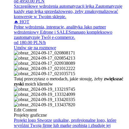
od 4950.00 PLN
Szczegółowe wdrożenia automatyzacji lejka
Zautomatyzuję
każdy etap lejka sprzedażowego, żeby zmaksymalizować
konwersje w Twoim sklepie.
🔥 HOT
Pełne wdrożenia, integracje, analityka
Jako partner
wdrożeniowy Edrone i SALESmanago kompleksowo
zautomatyzuję Twój e-commerce.
od 180.00 PLN/h
Umów się na rozmowę
Tutaj przeczytasz o metodach, jakie stosuję, żeby
zwiększać
zyski
moich klientów
Edit Content
Projekty graficzne
Projekt logo
Stworzę unikalne, profesjonalne logo, które
wyróżni Twoją firmę lub markę osobistą i zbuduje jej