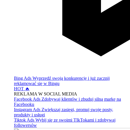
Bing Ads
Wyprzedź swoją konkurencję i już zacznij
reklamować się w Bingu
HOT 🔥
REKLAMA W SOCIAL MEDIA
Facebook Ads
Zdobywaj klientów i zbuduj silną markę na
Facebooku
Instagram Ads
Zwiększaj zasięgi, promuj swoje posty,
produkty i usługi
Tiktok Ads
Wybij się ze swoimi TIkTokami i zdobywaj
followersów