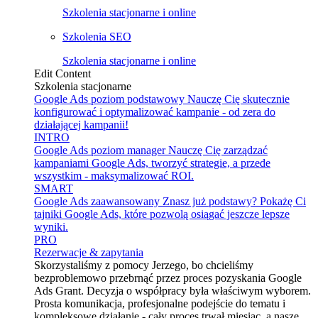
Szkolenia stacjonarne i online
Szkolenia SEO
Szkolenia stacjonarne i online
Edit Content
Szkolenia stacjonarne
Google Ads poziom podstawowy
Nauczę Cię skutecznie
konfigurować i optymalizować kampanie - od zera do
działającej kampanii!
INTRO
Google Ads poziom manager
Nauczę Cię zarządzać
kampaniami Google Ads, tworzyć strategie, a przede
wszystkim - maksymalizować ROI.
SMART
Google Ads zaawansowany
Znasz już podstawy? Pokażę Ci
tajniki Google Ads, które pozwolą osiągać jeszcze lepsze
wyniki.
PRO
Rezerwacje & zapytania
Skorzystaliśmy z pomocy Jerzego, bo chcieliśmy
bezproblemowo przebrnąć przez proces pozyskania Google
Ads Grant. Decyzja o współpracy była właściwym wyborem.
Prosta komunikacja, profesjonalne podejście do tematu i
kompleksowe działanie - cały proces trwał miesiąc, a nasze