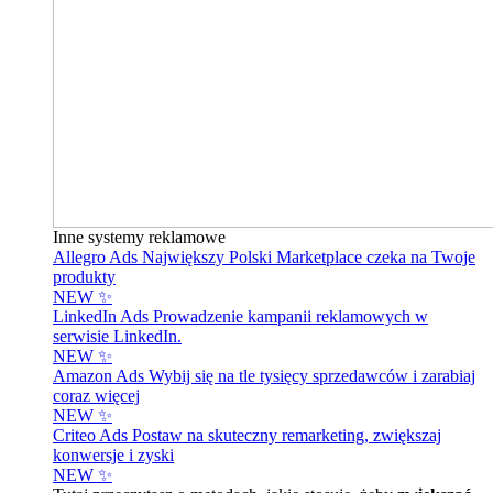
Inne systemy reklamowe
Allegro Ads
Największy Polski Marketplace czeka na Twoje
produkty
NEW ✨
LinkedIn Ads
Prowadzenie kampanii reklamowych w
serwisie LinkedIn.
NEW ✨
Amazon Ads
Wybij się na tle tysięcy sprzedawców i zarabiaj
coraz więcej
NEW ✨
Criteo Ads
Postaw na skuteczny remarketing, zwiększaj
konwersje i zyski
NEW ✨