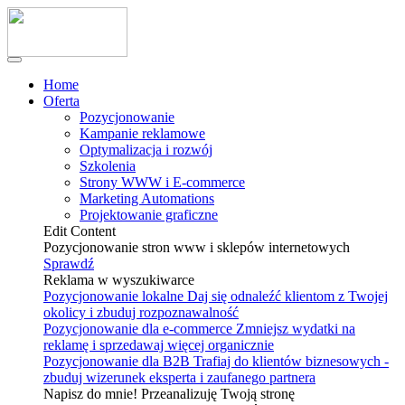
Home
Oferta
Pozycjonowanie
Kampanie reklamowe
Optymalizacja i rozwój
Szkolenia
Strony WWW i E-commerce
Marketing Automations
Projektowanie graficzne
Edit Content
Pozycjonowanie stron www i sklepów internetowych
Sprawdź
Reklama w wyszukiwarce
Pozycjonowanie lokalne
Daj się odnaleźć klientom z Twojej
okolicy i zbuduj rozpoznawalność
Pozycjonowanie dla e-commerce
Zmniejsz wydatki na
reklamę i sprzedawaj więcej organicznie
Pozycjonowanie dla B2B
Trafiaj do klientów biznesowych -
zbuduj wizerunek eksperta i zaufanego partnera
Napisz do mnie! Przeanalizuję Twoją stronę