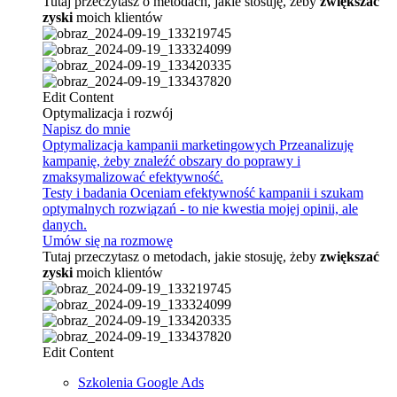
Tutaj przeczytasz o metodach, jakie stosuję, żeby
zwiększać
zyski
moich klientów
Edit Content
Optymalizacja i rozwój
Napisz do mnie
Optymalizacja kampanii marketingowych
Przeanalizuję
kampanię, żeby znaleźć obszary do poprawy i
zmaksymalizować efektywność.
Testy i badania
Oceniam efektywność kampanii i szukam
optymalnych rozwiązań - to nie kwestia mojej opinii, ale
danych.
Umów się na rozmowę
Tutaj przeczytasz o metodach, jakie stosuję, żeby
zwiększać
zyski
moich klientów
Edit Content
Szkolenia Google Ads