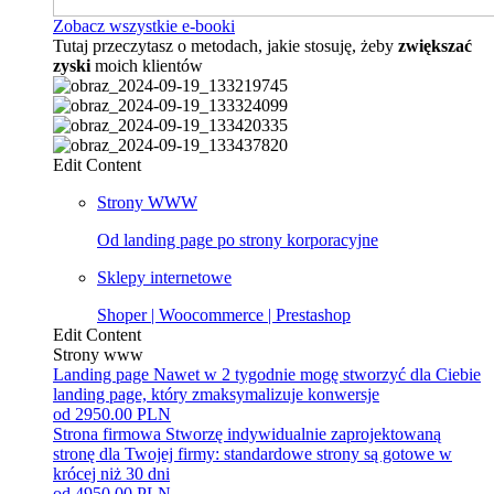
Zobacz wszystkie e-booki
Tutaj przeczytasz o metodach, jakie stosuję, żeby
zwiększać
zyski
moich klientów
Edit Content
Strony WWW
Od landing page po strony korporacyjne
Sklepy internetowe
Shoper | Woocommerce | Prestashop
Edit Content
Strony www
Landing page
Nawet w 2 tygodnie mogę stworzyć dla Ciebie
landing page, który zmaksymalizuje konwersje
od 2950.00 PLN
Strona firmowa
Stworzę indywidualnie zaprojektowaną
stronę dla Twojej firmy: standardowe strony są gotowe w
krócej niż 30 dni
od 4950.00 PLN