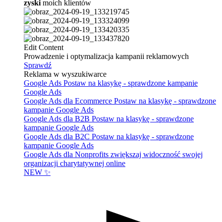
zyski
moich klientów
Edit Content
Prowadzenie i optymalizacja kampanii reklamowych
Sprawdź
Reklama w wyszukiwarce
Google Ads
Postaw na klasykę - sprawdzone kampanie
Google Ads
Google Ads dla Ecommerce
Postaw na klasykę - sprawdzone
kampanie Google Ads
Google Ads dla B2B
Postaw na klasykę - sprawdzone
kampanie Google Ads
Google Ads dla B2C
Postaw na klasykę - sprawdzone
kampanie Google Ads
Google Ads dla Nonprofits
zwiększaj widoczność swojej
organizacji charytatywnej online
NEW ✨