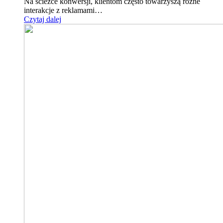
Na ścieżce konwersji, klientom często towarzyszą różne
interakcje z reklamami…
Czytaj dalej