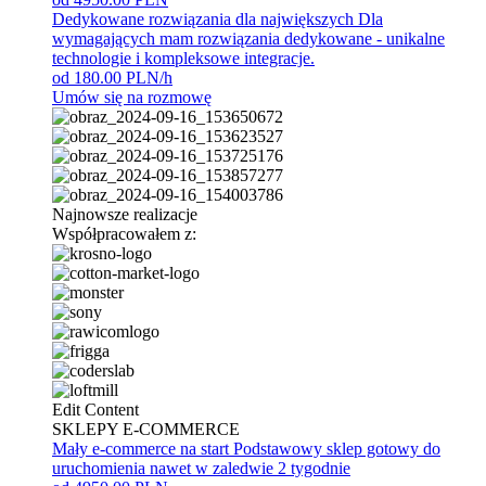
Dedykowane rozwiązania dla największych
Dla
wymagających mam rozwiązania dedykowane - unikalne
technologie i kompleksowe integracje.
od 180.00 PLN/h
Umów się na rozmowę
Najnowsze realizacje
Współpracowałem z:
Edit Content
SKLEPY E-COMMERCE
Mały e-commerce na start
Podstawowy sklep gotowy do
uruchomienia nawet w zaledwie 2 tygodnie