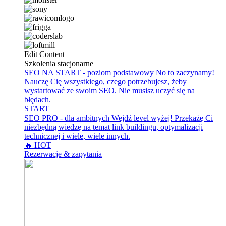
Edit Content
Szkolenia stacjonarne
SEO NA START - poziom podstawowy
No to zaczynamy!
Nauczę Cię wszystkiego, czego potrzebujesz, żeby
wystartować ze swoim SEO. Nie musisz uczyć się na
błędach.
START
SEO PRO - dla ambitnych
Wejdź level wyżej! Przekażę Ci
niezbędną wiedzę na temat link buildingu, optymalizacji
technicznej i wiele, wiele innych.
🔥 HOT
Rezerwacje & zapytania