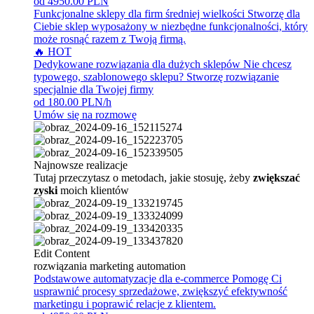
od 4950.00 PLN
Funkcjonalne sklepy dla firm średniej wielkości
Stworzę dla
Ciebie sklep wyposażony w niezbędne funkcjonalności, który
może rosnąć razem z Twoją firmą.
🔥 HOT
Dedykowane rozwiązania dla dużych sklepów
Nie chcesz
typowego, szablonowego sklepu? Stworzę rozwiązanie
specjalnie dla Twojej firmy
od 180.00 PLN/h
Umów się na rozmowę
Najnowsze realizacje
Tutaj przeczytasz o metodach, jakie stosuję, żeby
zwiększać
zyski
moich klientów
Edit Content
rozwiązania marketing automation
Podstawowe automatyzacje dla e-commerce
Pomogę Ci
usprawnić procesy sprzedażowe, zwiększyć efektywność
marketingu i poprawić relacje z klientem.