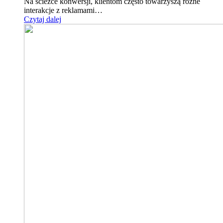
Na ścieżce konwersji, klientom często towarzyszą różne
interakcje z reklamami…
Czytaj dalej