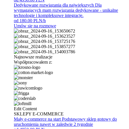
Dedykowane rozwiązania dla największych
Dla
wymagających mam rozwiązania dedykowane - unikalne
technologie i kompleksowe integracje.
od 180.00 PLN/h
Umów się na rozmowę
Najnowsze realizacje
Współpracowałem z:
Edit Content
SKLEPY E-COMMERCE
Mały e-commerce na start
Podstawowy sklep gotowy do
uruchomienia nawet w zaledwie 2 tygodnie