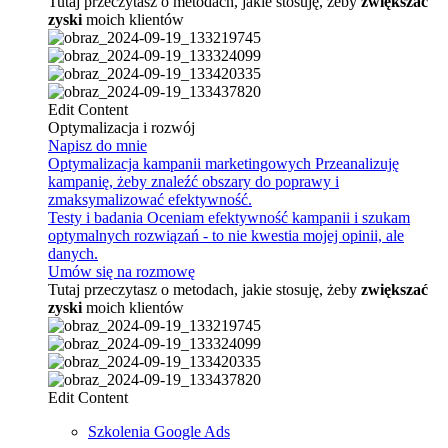
Tutaj przeczytasz o metodach, jakie stosuję, żeby
zwiększać
zyski
moich klientów
Edit Content
Optymalizacja i rozwój
Napisz do mnie
Optymalizacja kampanii marketingowych
Przeanalizuję
kampanię, żeby znaleźć obszary do poprawy i
zmaksymalizować efektywność.
Testy i badania
Oceniam efektywność kampanii i szukam
optymalnych rozwiązań - to nie kwestia mojej opinii, ale
danych.
Umów się na rozmowę
Tutaj przeczytasz o metodach, jakie stosuję, żeby
zwiększać
zyski
moich klientów
Edit Content
Szkolenia Google Ads