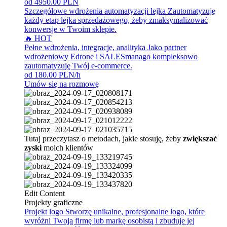
od 4950.00 PLN
Szczegółowe wdrożenia automatyzacji lejka
Zautomatyzuję
każdy etap lejka sprzedażowego, żeby zmaksymalizować
konwersje w Twoim sklepie.
🔥 HOT
Pełne wdrożenia, integracje, analityka
Jako partner
wdrożeniowy Edrone i SALESmanago kompleksowo
zautomatyzuję Twój e-commerce.
od 180.00 PLN/h
Umów się na rozmowę
Tutaj przeczytasz o metodach, jakie stosuję, żeby
zwiększać
zyski
moich klientów
Edit Content
Projekty graficzne
Projekt logo
Stworzę unikalne, profesjonalne logo, które
wyróżni Twoją firmę lub markę osobistą i zbuduje jej