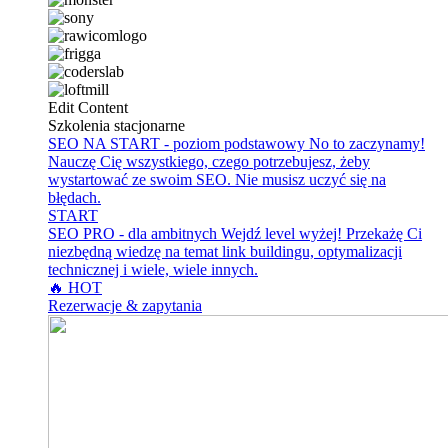
Edit Content
Szkolenia stacjonarne
SEO NA START - poziom podstawowy
No to zaczynamy!
Nauczę Cię wszystkiego, czego potrzebujesz, żeby
wystartować ze swoim SEO. Nie musisz uczyć się na
błędach.
START
SEO PRO - dla ambitnych
Wejdź level wyżej! Przekażę Ci
niezbędną wiedzę na temat link buildingu, optymalizacji
technicznej i wiele, wiele innych.
🔥 HOT
Rezerwacje & zapytania