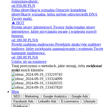
rozpoznawalność.
od 950.00 PLN
Pełna identyfikacja wizualna
Opracuję kompletną
identyfikację wizualną, która spójnie odzwierciedli DNA
Twojej marki.
🔥 HOT
Projekt strony internetowej
Tworzę funkcjonalne strony
internetowe, które przyciągają uwagę i wspierają rozwój
biznesu.
od 180.00 PLN/h
Projekt szablonu mailowego
Projektuję atrakcyjne szablony
mailowe, które zwiększają zaangażowanie i wspierają Twoje
kampanie mailingowe.
od 180.00 PLN/h
Umów się na rozmowę
Tutaj przeczytasz o metodach, jakie stosuję, żeby
zwiększać
zyski
moich klientów
Blog
SEO
Marketing
Google Analytics
Google Ads
Facebook Ads
LinkedIn Ads
E-commerce
Lifestyle
Publikacje