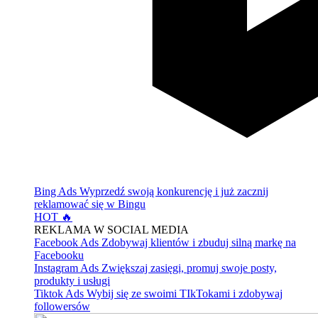
Bing Ads
Wyprzedź swoją konkurencję i już zacznij
reklamować się w Bingu
HOT 🔥
REKLAMA W SOCIAL MEDIA
Facebook Ads
Zdobywaj klientów i zbuduj silną markę na
Facebooku
Instagram Ads
Zwiększaj zasięgi, promuj swoje posty,
produkty i usługi
Tiktok Ads
Wybij się ze swoimi TIkTokami i zdobywaj
followersów