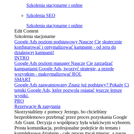
Szkolenia stacjonarne i online
Szkolenia SEO
Szkolenia stacjonarne i online
Edit Content
Szkolenia stacjonarne
Google Ads poziom podstawowy
Nauczę Cię skutecznie
konfigurować i optymalizować kampanie - od zera do
działającej kampanii!
INTRO
Google Ads poziom manager
Nauczę Cię zarządzać
kampaniami Google Ads, tworzyć strategie, a przede
wszystkim - maksymalizować ROI.
SMART
Google Ads zaawansowany
Znasz już podstawy? Pokażę Ci
tajniki Google Ads, które pozwolą osiągać jeszcze lepsze
wyniki.
PRO
Rezerwacje & zapytania
Skorzystaliśmy z pomocy Jerzego, bo chcieliśmy
bezproblemowo przebrnąć przez proces pozyskania Google
Ads Grant. Decyzja o współpracy była właściwym wyborem.
Prosta komunikacja, profesjonalne podejście do tematu i
kompleksowe działanie - cały proces trwał miesiąc, a nasze