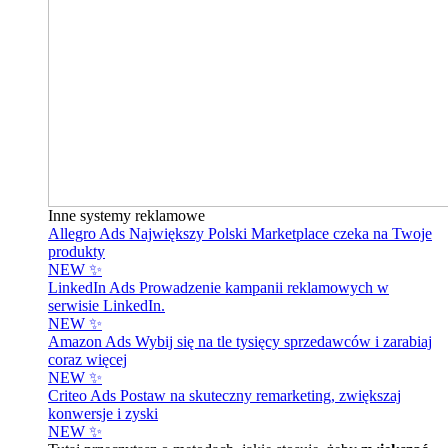
Inne systemy reklamowe
Allegro Ads
Największy Polski Marketplace czeka na Twoje
produkty
NEW ✨
LinkedIn Ads
Prowadzenie kampanii reklamowych w
serwisie LinkedIn.
NEW ✨
Amazon Ads
Wybij się na tle tysięcy sprzedawców i zarabiaj
coraz więcej
NEW ✨
Criteo Ads
Postaw na skuteczny remarketing, zwiększaj
konwersje i zyski
NEW ✨