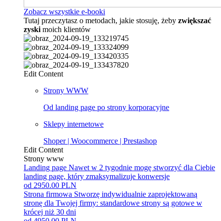
Zobacz wszystkie e-booki
Tutaj przeczytasz o metodach, jakie stosuję, żeby
zwiększać
zyski
moich klientów
Edit Content
Strony WWW
Od landing page po strony korporacyjne
Sklepy internetowe
Shoper | Woocommerce | Prestashop
Edit Content
Strony www
Landing page
Nawet w 2 tygodnie mogę stworzyć dla Ciebie
landing page, który zmaksymalizuje konwersje
od 2950.00 PLN
Strona firmowa
Stworzę indywidualnie zaprojektowaną
stronę dla Twojej firmy: standardowe strony są gotowe w
krócej niż 30 dni
od 4950.00 PLN