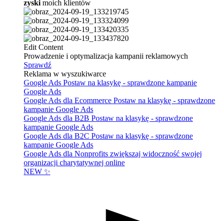
zyski
moich klientów
Edit Content
Prowadzenie i optymalizacja kampanii reklamowych
Sprawdź
Reklama w wyszukiwarce
Google Ads
Postaw na klasykę - sprawdzone kampanie
Google Ads
Google Ads dla Ecommerce
Postaw na klasykę - sprawdzone
kampanie Google Ads
Google Ads dla B2B
Postaw na klasykę - sprawdzone
kampanie Google Ads
Google Ads dla B2C
Postaw na klasykę - sprawdzone
kampanie Google Ads
Google Ads dla Nonprofits
zwiększaj widoczność swojej
organizacji charytatywnej online
NEW ✨