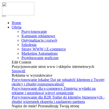
Home
Oferta
Pozycjonowanie
Kampanie reklamowe
Optymalizacja i rozwój
Szkolenia
Strony WWW i E-commerce
Marketing Automations
Projektowanie graficzne
Edit Content
Pozycjonowanie stron www i sklepów internetowych
Sprawdź
Reklama w wyszukiwarce
Pozycjonowanie lokalne
Daj się odnaleźć klientom z Twojej
okolicy i zbuduj rozpoznawalność
Pozycjonowanie dla e-commerce
Zmniejsz wydatki na
reklamę i sprzedawaj więcej organicznie
Pozycjonowanie dla B2B
Trafiaj do klientów biznesowych -
zbuduj wizerunek eksperta i zaufanego partnera
Napisz do mnie! Przeanalizuję Twoją stronę