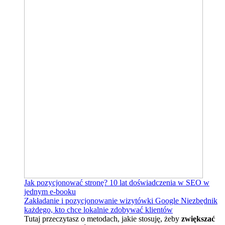
Jak pozycjonować stronę?
10 lat doświadczenia w SEO w
jednym e-booku
Zakładanie i pozycjonowanie wizytówki Google
Niezbędnik
każdego, kto chce lokalnie zdobywać klientów
Tutaj przeczytasz o metodach, jakie stosuję, żeby
zwiększać