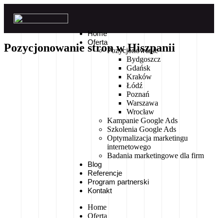
Home
Oferta
Pozycjonowanie stron w Hiszpanii
Pozycjonowanie
Bydgoszcz
Gdańsk
Kraków
Łódź
Poznań
Warszawa
Wrocław
Kampanie Google Ads
Szkolenia Google Ads
Optymalizacja marketingu
internetowego
Badania marketingowe dla firm
Blog
Referencje
Program partnerski
Kontakt
Home
Oferta