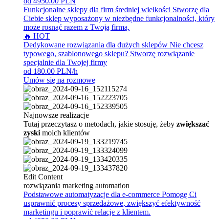
od 4950.00 PLN
Funkcjonalne sklepy dla firm średniej wielkości
Stworzę dla
Ciebie sklep wyposażony w niezbędne funkcjonalności, który
może rosnąć razem z Twoją firmą.
🔥 HOT
Dedykowane rozwiązania dla dużych sklepów
Nie chcesz
typowego, szablonowego sklepu? Stworzę rozwiązanie
specjalnie dla Twojej firmy
od 180.00 PLN/h
Umów się na rozmowę
Najnowsze realizacje
Tutaj przeczytasz o metodach, jakie stosuję, żeby
zwiększać
zyski
moich klientów
Edit Content
rozwiązania marketing automation
Podstawowe automatyzacje dla e-commerce
Pomogę Ci
usprawnić procesy sprzedażowe, zwiększyć efektywność
marketingu i poprawić relacje z klientem.