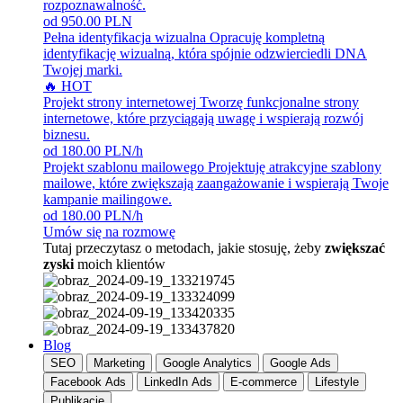
rozpoznawalność.
od 950.00 PLN
Pełna identyfikacja wizualna
Opracuję kompletną
identyfikację wizualną, która spójnie odzwierciedli DNA
Twojej marki.
🔥 HOT
Projekt strony internetowej
Tworzę funkcjonalne strony
internetowe, które przyciągają uwagę i wspierają rozwój
biznesu.
od 180.00 PLN/h
Projekt szablonu mailowego
Projektuję atrakcyjne szablony
mailowe, które zwiększają zaangażowanie i wspierają Twoje
kampanie mailingowe.
od 180.00 PLN/h
Umów się na rozmowę
Tutaj przeczytasz o metodach, jakie stosuję, żeby
zwiększać
zyski
moich klientów
Blog
SEO
Marketing
Google Analytics
Google Ads
Facebook Ads
LinkedIn Ads
E-commerce
Lifestyle
Publikacje