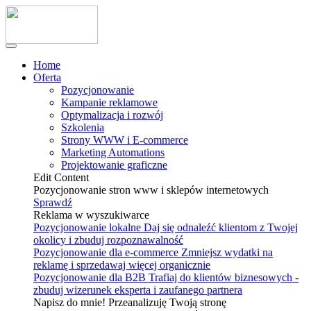
Home
Oferta
Pozycjonowanie
Kampanie reklamowe
Optymalizacja i rozwój
Szkolenia
Strony WWW i E-commerce
Marketing Automations
Projektowanie graficzne
Edit Content
Pozycjonowanie stron www i sklepów internetowych
Sprawdź
Reklama w wyszukiwarce
Pozycjonowanie lokalne
Daj się odnaleźć klientom z Twojej
okolicy i zbuduj rozpoznawalność
Pozycjonowanie dla e-commerce
Zmniejsz wydatki na
reklamę i sprzedawaj więcej organicznie
Pozycjonowanie dla B2B
Trafiaj do klientów biznesowych -
zbuduj wizerunek eksperta i zaufanego partnera
Napisz do mnie! Przeanalizuję Twoją stronę