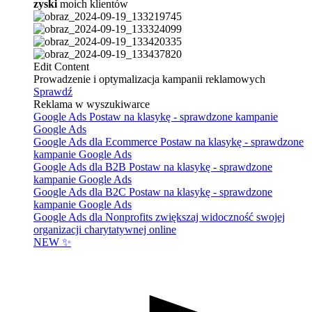
zyski
moich klientów
Edit Content
Prowadzenie i optymalizacja kampanii reklamowych
Sprawdź
Reklama w wyszukiwarce
Google Ads
Postaw na klasykę - sprawdzone kampanie
Google Ads
Google Ads dla Ecommerce
Postaw na klasykę - sprawdzone
kampanie Google Ads
Google Ads dla B2B
Postaw na klasykę - sprawdzone
kampanie Google Ads
Google Ads dla B2C
Postaw na klasykę - sprawdzone
kampanie Google Ads
Google Ads dla Nonprofits
zwiększaj widoczność swojej
organizacji charytatywnej online
NEW ✨