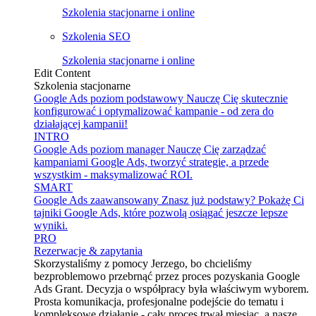
Szkolenia stacjonarne i online
Szkolenia SEO
Szkolenia stacjonarne i online
Edit Content
Szkolenia stacjonarne
Google Ads poziom podstawowy
Nauczę Cię skutecznie
konfigurować i optymalizować kampanie - od zera do
działającej kampanii!
INTRO
Google Ads poziom manager
Nauczę Cię zarządzać
kampaniami Google Ads, tworzyć strategie, a przede
wszystkim - maksymalizować ROI.
SMART
Google Ads zaawansowany
Znasz już podstawy? Pokażę Ci
tajniki Google Ads, które pozwolą osiągać jeszcze lepsze
wyniki.
PRO
Rezerwacje & zapytania
Skorzystaliśmy z pomocy Jerzego, bo chcieliśmy
bezproblemowo przebrnąć przez proces pozyskania Google
Ads Grant. Decyzja o współpracy była właściwym wyborem.
Prosta komunikacja, profesjonalne podejście do tematu i
kompleksowe działanie - cały proces trwał miesiąc, a nasze