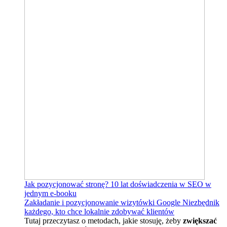
Jak pozycjonować stronę?
10 lat doświadczenia w SEO w
jednym e-booku
Zakładanie i pozycjonowanie wizytówki Google
Niezbędnik
każdego, kto chce lokalnie zdobywać klientów
Tutaj przeczytasz o metodach, jakie stosuję, żeby
zwiększać