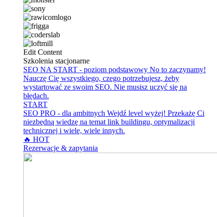
Edit Content
Szkolenia stacjonarne
SEO NA START - poziom podstawowy
No to zaczynamy!
Nauczę Cię wszystkiego, czego potrzebujesz, żeby
wystartować ze swoim SEO. Nie musisz uczyć się na
błędach.
START
SEO PRO - dla ambitnych
Wejdź level wyżej! Przekażę Ci
niezbędną wiedzę na temat link buildingu, optymalizacji
technicznej i wiele, wiele innych.
🔥 HOT
Rezerwacje & zapytania