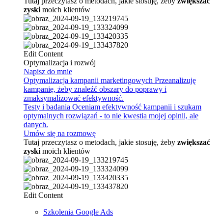
Tutaj przeczytasz o metodach, jakie stosuję, żeby
zwiększać
zyski
moich klientów
Edit Content
Optymalizacja i rozwój
Napisz do mnie
Optymalizacja kampanii marketingowych
Przeanalizuję
kampanię, żeby znaleźć obszary do poprawy i
zmaksymalizować efektywność.
Testy i badania
Oceniam efektywność kampanii i szukam
optymalnych rozwiązań - to nie kwestia mojej opinii, ale
danych.
Umów się na rozmowę
Tutaj przeczytasz o metodach, jakie stosuję, żeby
zwiększać
zyski
moich klientów
Edit Content
Szkolenia Google Ads