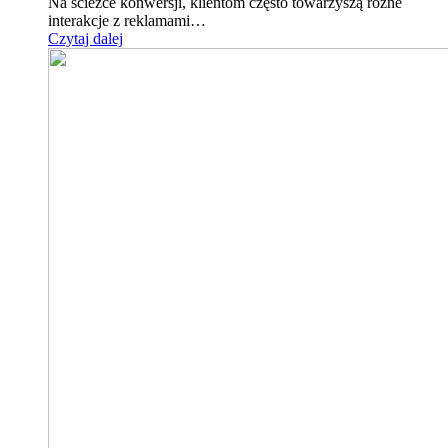
Na ścieżce konwersji, klientom często towarzyszą różne
interakcje z reklamami…
Czytaj dalej