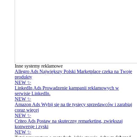
Inne systemy reklamowe
Allegro Ads
Największy Polski Marketplace czeka na Twoje
produkty
NEW ✨
LinkedIn Ads
Prowadzenie kampanii reklamowych w
serwisie LinkedIn.
NEW ✨
Amazon Ads
Wybij się na tle tysięcy sprzedawców i zarabiaj
coraz więcej
NEW ✨
Criteo Ads
Postaw na skuteczny remarketing, zwiększaj
konwersje i zyski
NEW ✨