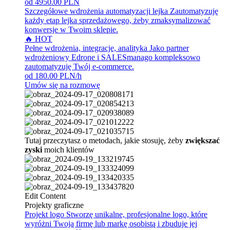
od 4950.00 PLN
Szczegółowe wdrożenia automatyzacji lejka
Zautomatyzuję
każdy etap lejka sprzedażowego, żeby zmaksymalizować
konwersje w Twoim sklepie.
🔥 HOT
Pełne wdrożenia, integracje, analityka
Jako partner
wdrożeniowy Edrone i SALESmanago kompleksowo
zautomatyzuję Twój e-commerce.
od 180.00 PLN/h
Umów się na rozmowę
Tutaj przeczytasz o metodach, jakie stosuję, żeby
zwiększać
zyski
moich klientów
Edit Content
Projekty graficzne
Projekt logo
Stworzę unikalne, profesjonalne logo, które
wyróżni Twoją firmę lub markę osobistą i zbuduje jej