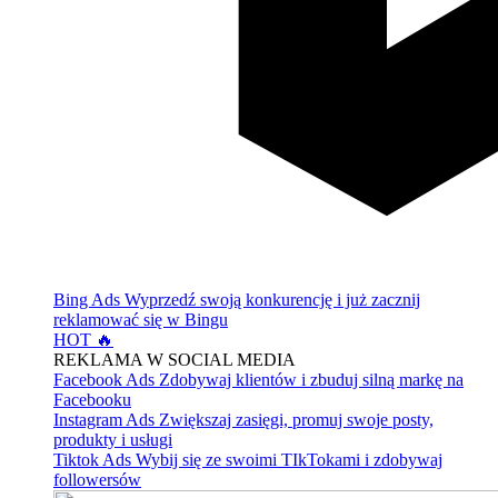
Bing Ads
Wyprzedź swoją konkurencję i już zacznij
reklamować się w Bingu
HOT 🔥
REKLAMA W SOCIAL MEDIA
Facebook Ads
Zdobywaj klientów i zbuduj silną markę na
Facebooku
Instagram Ads
Zwiększaj zasięgi, promuj swoje posty,
produkty i usługi
Tiktok Ads
Wybij się ze swoimi TIkTokami i zdobywaj
followersów