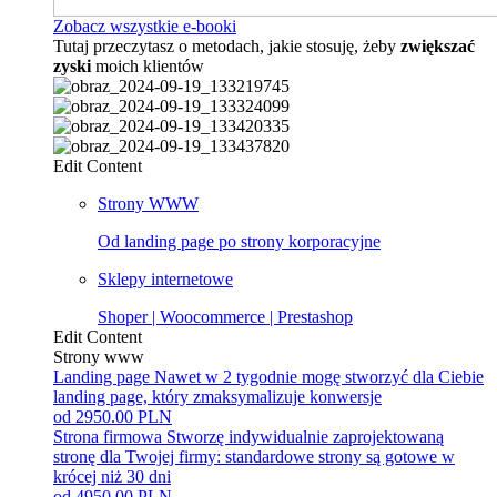
Zobacz wszystkie e-booki
Tutaj przeczytasz o metodach, jakie stosuję, żeby
zwiększać
zyski
moich klientów
Edit Content
Strony WWW
Od landing page po strony korporacyjne
Sklepy internetowe
Shoper | Woocommerce | Prestashop
Edit Content
Strony www
Landing page
Nawet w 2 tygodnie mogę stworzyć dla Ciebie
landing page, który zmaksymalizuje konwersje
od 2950.00 PLN
Strona firmowa
Stworzę indywidualnie zaprojektowaną
stronę dla Twojej firmy: standardowe strony są gotowe w
krócej niż 30 dni
od 4950.00 PLN