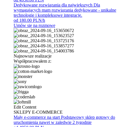
Dedykowane rozwiązania dla największych
Dla
wymagających mam rozwiązania dedykowane - unikalne
technologie i kompleksowe integracje.
od 180.00 PLN/h
Umów się na rozmowę
Najnowsze realizacje
Współpracowałem z:
Edit Content
SKLEPY E-COMMERCE
Mały e-commerce na start
Podstawowy sklep gotowy do
uruchomienia nawet w zaledwie 2 tygodnie