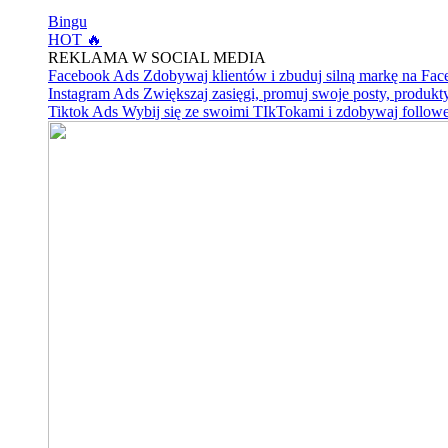
Bingu
HOT 🔥
REKLAMA W SOCIAL MEDIA
Facebook Ads
Zdobywaj klientów i zbuduj silną markę na Fa
Instagram Ads
Zwiększaj zasięgi, promuj swoje posty, produkty
Tiktok Ads
Wybij się ze swoimi TIkTokami i zdobywaj follow