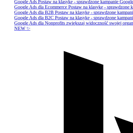
Google Ads
Postaw na klasykę - sprawdzone kampanie Googl
Google Ads dla Ecommerce
Postaw na klasykę - sprawdzone 
Google Ads dla B2B
Postaw na klasykę - sprawdzone kampan
Google Ads dla B2C
Postaw na klasykę - sprawdzone kampan
Google Ads dla Nonprofits
zwiększaj widoczność swojej organi
NEW ✨