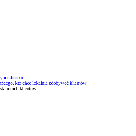
nym e-booku
ażdego, kto chce lokalnie zdobywać klientów
ski
moich klientów