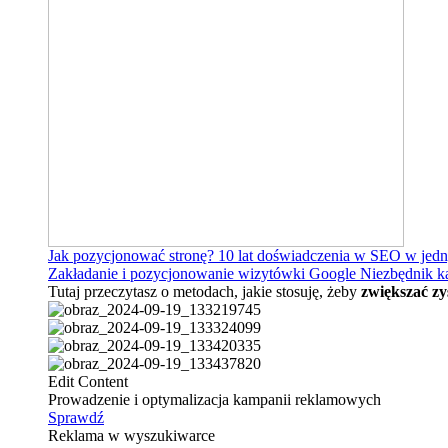
Jak pozycjonować stronę?
10 lat doświadczenia w SEO w jed
Zakładanie i pozycjonowanie wizytówki Google
Niezbędnik k
Tutaj przeczytasz o metodach, jakie stosuję, żeby
zwiększać zy
Edit Content
Prowadzenie i optymalizacja kampanii reklamowych
Sprawdź
Reklama w wyszukiwarce