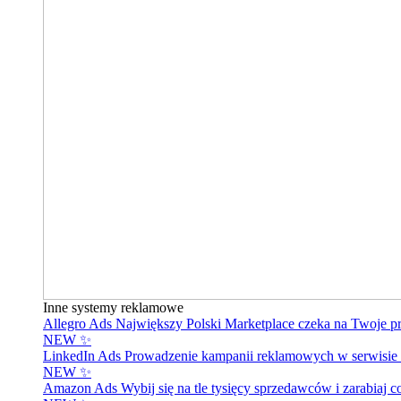
Inne systemy reklamowe
Allegro Ads
Największy Polski Marketplace czeka na Twoje p
NEW ✨
LinkedIn Ads
Prowadzenie kampanii reklamowych w serwisie 
NEW ✨
Amazon Ads
Wybij się na tle tysięcy sprzedawców i zarabiaj c