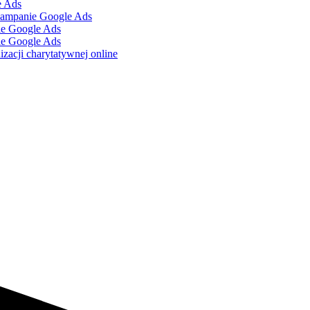
e Ads
kampanie Google Ads
ie Google Ads
ie Google Ads
zacji charytatywnej online