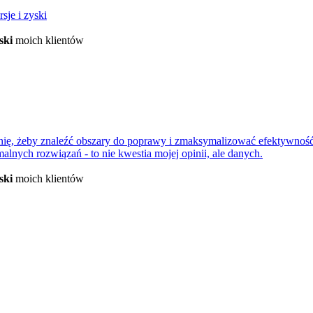
sje i zyski
ski
moich klientów
nię, żeby znaleźć obszary do poprawy i zmaksymalizować efektywność
nych rozwiązań - to nie kwestia mojej opinii, ale danych.
ski
moich klientów