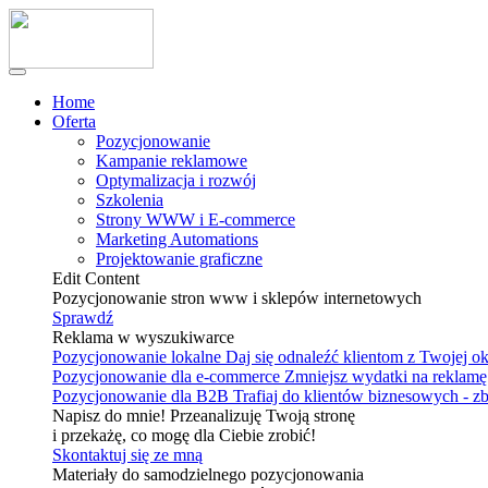
Home
Oferta
Pozycjonowanie
Kampanie reklamowe
Optymalizacja i rozwój
Szkolenia
Strony WWW i E-commerce
Marketing Automations
Projektowanie graficzne
Edit Content
Pozycjonowanie stron www i sklepów internetowych
Sprawdź
Reklama w wyszukiwarce
Pozycjonowanie lokalne
Daj się odnaleźć klientom z Twojej o
Pozycjonowanie dla e-commerce
Zmniejsz wydatki na reklamę 
Pozycjonowanie dla B2B
Trafiaj do klientów biznesowych - z
Napisz do mnie! Przeanalizuję Twoją stronę
i przekażę, co mogę dla Ciebie zrobić!
Skontaktuj się ze mną
Materiały do samodzielnego pozycjonowania