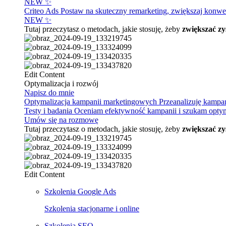
NEW ✨
Criteo Ads
Postaw na skuteczny remarketing, zwiększaj konwer
NEW ✨
Tutaj przeczytasz o metodach, jakie stosuję, żeby
zwiększać zy
Edit Content
Optymalizacja i rozwój
Napisz do mnie
Optymalizacja kampanii marketingowych
Przeanalizuję kampa
Testy i badania
Oceniam efektywność kampanii i szukam optymal
Umów się na rozmowę
Tutaj przeczytasz o metodach, jakie stosuję, żeby
zwiększać zy
Edit Content
Szkolenia Google Ads
Szkolenia stacjonarne i online
Szkolenia SEO