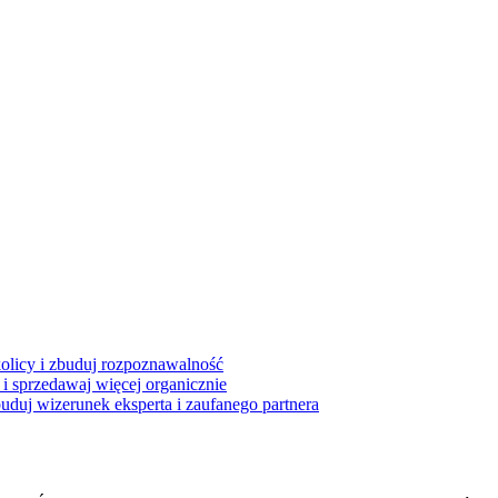
kolicy i zbuduj rozpoznawalność
i sprzedawaj więcej organicznie
buduj wizerunek eksperta i zaufanego partnera