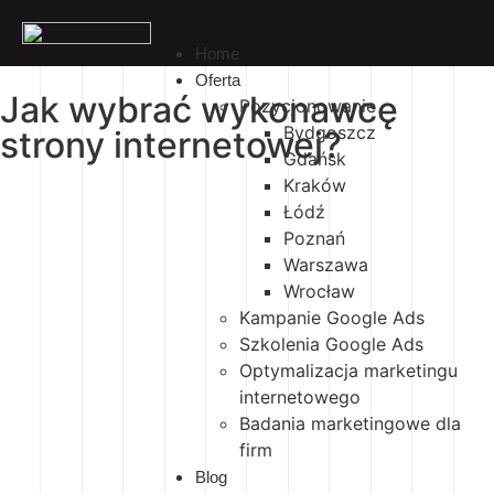
Home
Oferta
Jak wybrać wykonawcę
Pozycjonowanie
Bydgoszcz
strony internetowej?
Gdańsk
Kraków
Łódź
Poznań
Warszawa
Wrocław
Kampanie Google Ads
Szkolenia Google Ads
Optymalizacja marketingu
internetowego
Badania marketingowe dla
firm
Blog