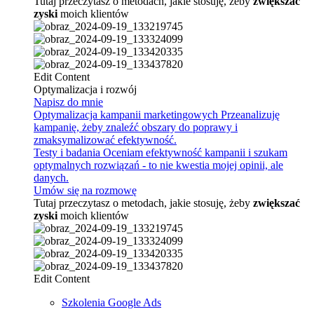
Tutaj przeczytasz o metodach, jakie stosuję, żeby
zwiększać
zyski
moich klientów
Edit Content
Optymalizacja i rozwój
Napisz do mnie
Optymalizacja kampanii marketingowych
Przeanalizuję
kampanię, żeby znaleźć obszary do poprawy i
zmaksymalizować efektywność.
Testy i badania
Oceniam efektywność kampanii i szukam
optymalnych rozwiązań - to nie kwestia mojej opinii, ale
danych.
Umów się na rozmowę
Tutaj przeczytasz o metodach, jakie stosuję, żeby
zwiększać
zyski
moich klientów
Edit Content
Szkolenia Google Ads