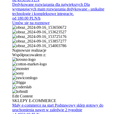
Dedykowane rozwiązania dla największych
Dla
wymagających mam rozwiązania dedykowane - unikalne
technologie i kompleksowe integracje.
od 180.00 PLN/h
Umów się na rozmowę
Najnowsze realizacje
Współpracowałem z:
Edit Content
SKLEPY E-COMMERCE
Mały e-commerce na start
Podstawowy sklep gotowy do
uruchomienia nawet w zaledwie 2 tygodnie