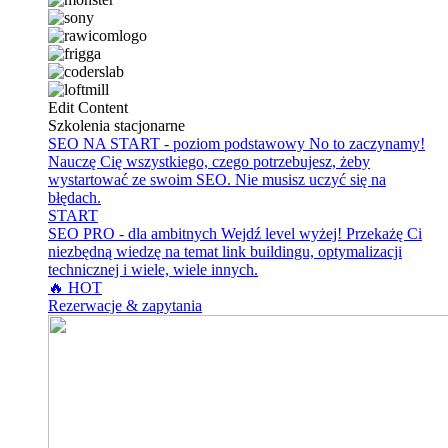
Edit Content
Szkolenia stacjonarne
SEO NA START - poziom podstawowy
No to zaczynamy!
Nauczę Cię wszystkiego, czego potrzebujesz, żeby
wystartować ze swoim SEO. Nie musisz uczyć się na
błędach.
START
SEO PRO - dla ambitnych
Wejdź level wyżej! Przekażę Ci
niezbędną wiedzę na temat link buildingu, optymalizacji
technicznej i wiele, wiele innych.
🔥 HOT
Rezerwacje & zapytania