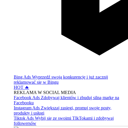
Bing Ads
Wyprzedź swoją konkurencję i już zacznij
reklamować się w Bingu
HOT 🔥
REKLAMA W SOCIAL MEDIA
Facebook Ads
Zdobywaj klientów i zbuduj silną markę na
Facebooku
Instagram Ads
Zwiększaj zasięgi, promuj swoje posty,
produkty i usługi
Tiktok Ads
Wybij się ze swoimi TIkTokami i zdobywaj
followersów