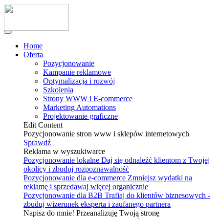
Home
Oferta
Pozycjonowanie
Kampanie reklamowe
Optymalizacja i rozwój
Szkolenia
Strony WWW i E-commerce
Marketing Automations
Projektowanie graficzne
Edit Content
Pozycjonowanie stron www i sklepów internetowych
Sprawdź
Reklama w wyszukiwarce
Pozycjonowanie lokalne
Daj się odnaleźć klientom z Twojej
okolicy i zbuduj rozpoznawalność
Pozycjonowanie dla e-commerce
Zmniejsz wydatki na
reklamę i sprzedawaj więcej organicznie
Pozycjonowanie dla B2B
Trafiaj do klientów biznesowych -
zbuduj wizerunek eksperta i zaufanego partnera
Napisz do mnie! Przeanalizuję Twoją stronę