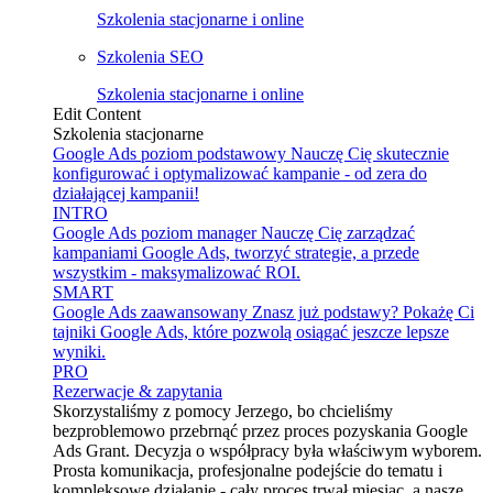
Szkolenia stacjonarne i online
Szkolenia SEO
Szkolenia stacjonarne i online
Edit Content
Szkolenia stacjonarne
Google Ads poziom podstawowy
Nauczę Cię skutecznie
konfigurować i optymalizować kampanie - od zera do
działającej kampanii!
INTRO
Google Ads poziom manager
Nauczę Cię zarządzać
kampaniami Google Ads, tworzyć strategie, a przede
wszystkim - maksymalizować ROI.
SMART
Google Ads zaawansowany
Znasz już podstawy? Pokażę Ci
tajniki Google Ads, które pozwolą osiągać jeszcze lepsze
wyniki.
PRO
Rezerwacje & zapytania
Skorzystaliśmy z pomocy Jerzego, bo chcieliśmy
bezproblemowo przebrnąć przez proces pozyskania Google
Ads Grant. Decyzja o współpracy była właściwym wyborem.
Prosta komunikacja, profesjonalne podejście do tematu i
kompleksowe działanie - cały proces trwał miesiąc, a nasze