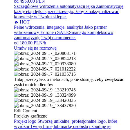
od 4950.00 PLN
Szczegółowe wdrożenia automatyzacji lejka
Zautomatyzuję
każdy etap lejka sprzedażowego, żeby zmaksymalizować
konwersje w Twoim sklepie.
🔥 HOT
Pełne wdrożenia, integracje, analityka
Jako partner
wdrożeniowy Edrone i SALESmanago kompleksowo
zautomatyzuję Twój e-commerce.
od 180.00 PLN/h
Umów się na rozmowę
Tutaj przeczytasz o metodach, jakie stosuję, żeby
zwiększać
zyski
moich klientów
Edit Content
Projekty graficzne
Projekt logo
Stworzę unikalne, profesjonalne logo, które
wyróżni Twoją firmę lub markę osobistą i zbuduje jej