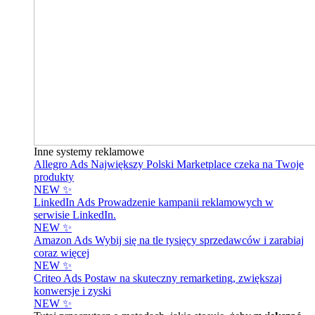
Inne systemy reklamowe
Allegro Ads
Największy Polski Marketplace czeka na Twoje
produkty
NEW ✨
LinkedIn Ads
Prowadzenie kampanii reklamowych w
serwisie LinkedIn.
NEW ✨
Amazon Ads
Wybij się na tle tysięcy sprzedawców i zarabiaj
coraz więcej
NEW ✨
Criteo Ads
Postaw na skuteczny remarketing, zwiększaj
konwersje i zyski
NEW ✨