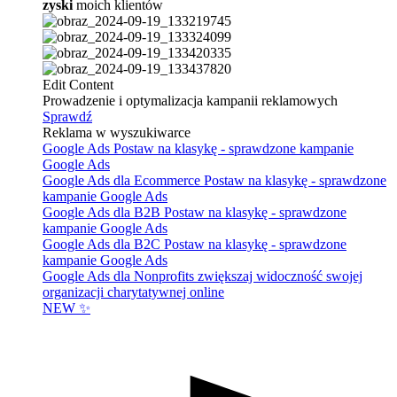
zyski
moich klientów
Edit Content
Prowadzenie i optymalizacja kampanii reklamowych
Sprawdź
Reklama w wyszukiwarce
Google Ads
Postaw na klasykę - sprawdzone kampanie
Google Ads
Google Ads dla Ecommerce
Postaw na klasykę - sprawdzone
kampanie Google Ads
Google Ads dla B2B
Postaw na klasykę - sprawdzone
kampanie Google Ads
Google Ads dla B2C
Postaw na klasykę - sprawdzone
kampanie Google Ads
Google Ads dla Nonprofits
zwiększaj widoczność swojej
organizacji charytatywnej online
NEW ✨