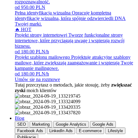
rozpoznawalność.
od 950.00 PLN
Pełna identyfikacja wizualna
Opracuję kompletną
identyfikację wizualną, która spójnie odzwierciedli DNA
Twojej marki.
🔥 HOT
Projekt strony internetowej
Tworzę funkcjonalne strony
internetowe, które przyciągają uwagę i wspierają rozwój
biznesu.
od 180.00 PLN/h
Projekt szablonu mailowego
Projektuję atrakcyjne szablony
mailowe, które zwiększają zaangażowanie i wspierają Twoje
kampanie mailingowe.
od 180.00 PLN/h
Umów się na rozmowę
Tutaj przeczytasz o metodach, jakie stosuję, żeby
zwiększać
zyski
moich klientów
Blog
SEO
Marketing
Google Analytics
Google Ads
Facebook Ads
LinkedIn Ads
E-commerce
Lifestyle
Publikacje