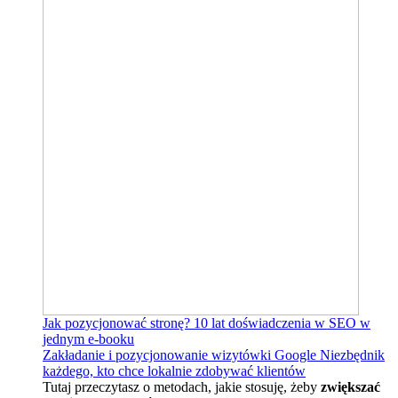
Jak pozycjonować stronę?
10 lat doświadczenia w SEO w
jednym e-booku
Zakładanie i pozycjonowanie wizytówki Google
Niezbędnik
każdego, kto chce lokalnie zdobywać klientów
Tutaj przeczytasz o metodach, jakie stosuję, żeby
zwiększać