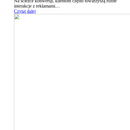
Na ścieżce konwersji, klientom często towarzyszą różne
interakcje z reklamami…
Czytaj dalej