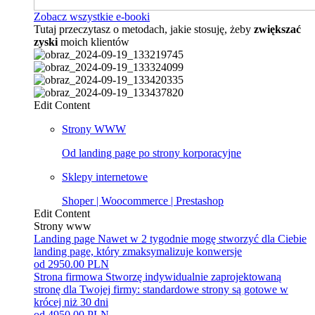
Zobacz wszystkie e-booki
Tutaj przeczytasz o metodach, jakie stosuję, żeby
zwiększać
zyski
moich klientów
Edit Content
Strony WWW
Od landing page po strony korporacyjne
Sklepy internetowe
Shoper | Woocommerce | Prestashop
Edit Content
Strony www
Landing page
Nawet w 2 tygodnie mogę stworzyć dla Ciebie
landing page, który zmaksymalizuje konwersje
od 2950.00 PLN
Strona firmowa
Stworzę indywidualnie zaprojektowaną
stronę dla Twojej firmy: standardowe strony są gotowe w
krócej niż 30 dni
od 4950.00 PLN