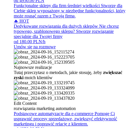
od 4950.00 PLN
Funkcjonalne sklepy dla firm średniej wielkości
Stworzę dla
Ciebie sklep wyposażony w niezbędne funkcjonalności, który
może rosnąć razem z Twoją firmą.
🔥 HOT
Dedykowane rozwiązania dla dużych sklepów
Nie chcesz
typowego, szablonowego sklepu? Stworzę rozwiązanie
specjalnie dla Twojej firmy
od 180.00 PLN/h
Umów się na rozmowę
Najnowsze realizacje
Tutaj przeczytasz o metodach, jakie stosuję, żeby
zwiększać
zyski
moich klientów
Edit Content
rozwiązania marketing automation
Podstawowe automatyzacje dla e-commerce
Pomogę Ci
usprawnić procesy sprzedażowe, zwiększyć efektywność
marketingu i poprawić relacje z klientem.