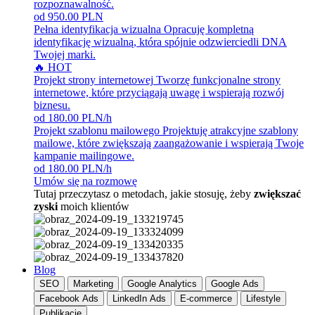
rozpoznawalność.
od 950.00 PLN
Pełna identyfikacja wizualna
Opracuję kompletną
identyfikację wizualną, która spójnie odzwierciedli DNA
Twojej marki.
🔥 HOT
Projekt strony internetowej
Tworzę funkcjonalne strony
internetowe, które przyciągają uwagę i wspierają rozwój
biznesu.
od 180.00 PLN/h
Projekt szablonu mailowego
Projektuję atrakcyjne szablony
mailowe, które zwiększają zaangażowanie i wspierają Twoje
kampanie mailingowe.
od 180.00 PLN/h
Umów się na rozmowę
Tutaj przeczytasz o metodach, jakie stosuję, żeby
zwiększać
zyski
moich klientów
Blog
SEO
Marketing
Google Analytics
Google Ads
Facebook Ads
LinkedIn Ads
E-commerce
Lifestyle
Publikacje