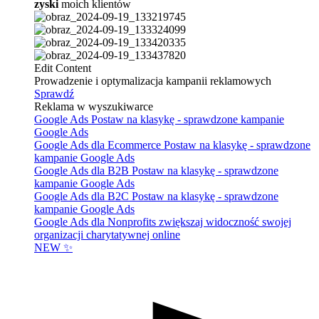
zyski
moich klientów
Edit Content
Prowadzenie i optymalizacja kampanii reklamowych
Sprawdź
Reklama w wyszukiwarce
Google Ads
Postaw na klasykę - sprawdzone kampanie
Google Ads
Google Ads dla Ecommerce
Postaw na klasykę - sprawdzone
kampanie Google Ads
Google Ads dla B2B
Postaw na klasykę - sprawdzone
kampanie Google Ads
Google Ads dla B2C
Postaw na klasykę - sprawdzone
kampanie Google Ads
Google Ads dla Nonprofits
zwiększaj widoczność swojej
organizacji charytatywnej online
NEW ✨