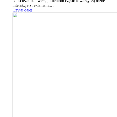
Na ścieżce konwersji, klientom często towarzyszą różne
interakcje z reklamami…
Czytaj dalej