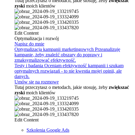
Tutaj przeczytasz o metodach, jakie stosuję, żeby
zwiększać
zyski
moich klientów
Edit Content
Optymalizacja i rozwój
Napisz do mnie
Optymalizacja kampanii marketingowych
Przeanalizuję
kampanię, żeby znaleźć obszary do poprawy i
zmaksymalizować efektywność.
Testy i badania
Oceniam efektywność kampanii i szukam
optymalnych rozwiązań - to nie kwestia mojej opinii, ale
danych.
Umów się na rozmowę
Tutaj przeczytasz o metodach, jakie stosuję, żeby
zwiększać
zyski
moich klientów
Edit Content
Szkolenia Google Ads