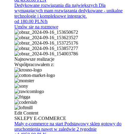
Dedykowane rozwiązania dla największych
Dla
wymagających mam rozwiązania dedykowane - unikalne
technologie i kompleksowe integracje.
od 180.00 PLN/h
Umów się na rozmowę
Najnowsze realizacje
Współpracowałem z:
Edit Content
SKLEPY E-COMMERCE
Mały e-commerce na start
Podstawowy sklep gotowy do
uruchomienia nawet w zaledwie 2 tygodnie