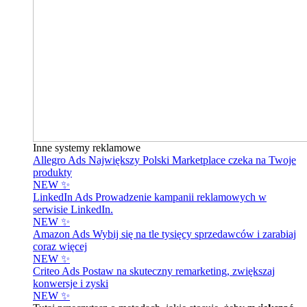
Inne systemy reklamowe
Allegro Ads
Największy Polski Marketplace czeka na Twoje
produkty
NEW ✨
LinkedIn Ads
Prowadzenie kampanii reklamowych w
serwisie LinkedIn.
NEW ✨
Amazon Ads
Wybij się na tle tysięcy sprzedawców i zarabiaj
coraz więcej
NEW ✨
Criteo Ads
Postaw na skuteczny remarketing, zwiększaj
konwersje i zyski
NEW ✨