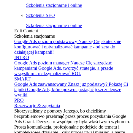
Szkolenia stacjonarne i online
Szkolenia SEO
Szkolenia stacjonarne i online
Edit Content
Szkolenia stacjonarne
Google Ads poziom podstawowy
Nauczę Cię skutecznie
konfigurować i optymalizować kampanie - od zera do
działającej kampanii!
INTRO
Google Ads poziom manager
Nauczę Cię zarządzać
kampaniami Google Ads, tworzyć strategie, a przede
wszystkim - maksymalizować ROI.
SMART
Google Ads zaawansowany
Znasz już podstawy? Pokażę Ci
tajniki Google Ads, które pozwolą osiągać jeszcze lepsze
wyniki.
PRO
Rezerwacje & zapytania
Skorzystaliśmy z pomocy Jerzego, bo chcieliśmy
bezproblemowo przebrnąć przez proces pozyskania Google
Ads Grant. Decyzja o współpracy była właściwym wyborem.
Prosta komunikacja, profesjonalne podejście do tematu i
kompleksowe działanie - cały proces trwał miesiąc, a nasze