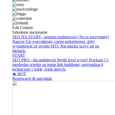
Edit Content
Szkolenia stacjonarne
SEO NA START - poziom podstawowy
No to zaczynamy!
Nauczę Cię wszystkiego, czego potrzebujesz, żeby
wystartować ze swoim SEO. Nie musisz uczyć się na
błędach.
START
SEO PRO - dla ambitnych
Wejdź level wyżej! Przekażę Ci
niezbędną wiedzę na temat link buildingu, optymalizacji
technicznej i wiele, wiele innych.
🔥 HOT
Rezerwacje & zapytania