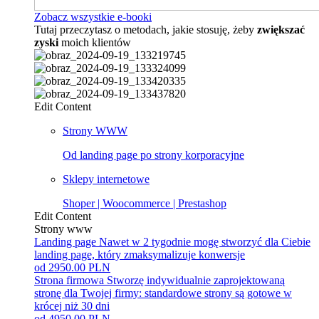
Zobacz wszystkie e-booki
Tutaj przeczytasz o metodach, jakie stosuję, żeby
zwiększać
zyski
moich klientów
Edit Content
Strony WWW
Od landing page po strony korporacyjne
Sklepy internetowe
Shoper | Woocommerce | Prestashop
Edit Content
Strony www
Landing page
Nawet w 2 tygodnie mogę stworzyć dla Ciebie
landing page, który zmaksymalizuje konwersje
od 2950.00 PLN
Strona firmowa
Stworzę indywidualnie zaprojektowaną
stronę dla Twojej firmy: standardowe strony są gotowe w
krócej niż 30 dni
od 4950.00 PLN