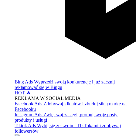
Bing Ads
Wyprzedź swoją konkurencję i już zacznij
reklamować się w Bingu
HOT 🔥
REKLAMA W SOCIAL MEDIA
Facebook Ads
Zdobywaj klientów i zbuduj silną markę na
Facebooku
Instagram Ads
Zwiększaj zasięgi, promuj swoje posty,
produkty i usługi
Tiktok Ads
Wybij się ze swoimi TIkTokami i zdobywaj
followersów