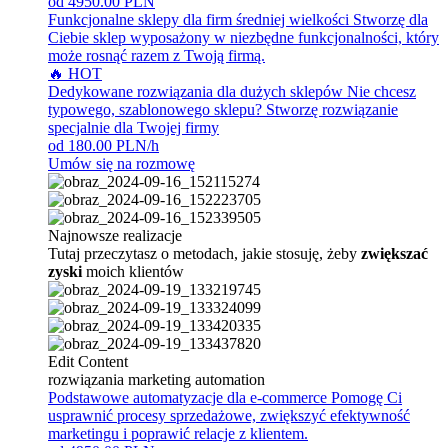
od 4950.00 PLN
Funkcjonalne sklepy dla firm średniej wielkości
Stworzę dla
Ciebie sklep wyposażony w niezbędne funkcjonalności, który
może rosnąć razem z Twoją firmą.
🔥 HOT
Dedykowane rozwiązania dla dużych sklepów
Nie chcesz
typowego, szablonowego sklepu? Stworzę rozwiązanie
specjalnie dla Twojej firmy
od 180.00 PLN/h
Umów się na rozmowę
Najnowsze realizacje
Tutaj przeczytasz o metodach, jakie stosuję, żeby
zwiększać
zyski
moich klientów
Edit Content
rozwiązania marketing automation
Podstawowe automatyzacje dla e-commerce
Pomogę Ci
usprawnić procesy sprzedażowe, zwiększyć efektywność
marketingu i poprawić relacje z klientem.