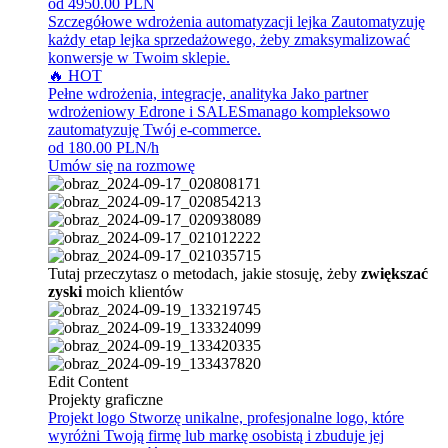
od 4950.00 PLN
Szczegółowe wdrożenia automatyzacji lejka
Zautomatyzuję
każdy etap lejka sprzedażowego, żeby zmaksymalizować
konwersje w Twoim sklepie.
🔥 HOT
Pełne wdrożenia, integracje, analityka
Jako partner
wdrożeniowy Edrone i SALESmanago kompleksowo
zautomatyzuję Twój e-commerce.
od 180.00 PLN/h
Umów się na rozmowę
Tutaj przeczytasz o metodach, jakie stosuję, żeby
zwiększać
zyski
moich klientów
Edit Content
Projekty graficzne
Projekt logo
Stworzę unikalne, profesjonalne logo, które
wyróżni Twoją firmę lub markę osobistą i zbuduje jej