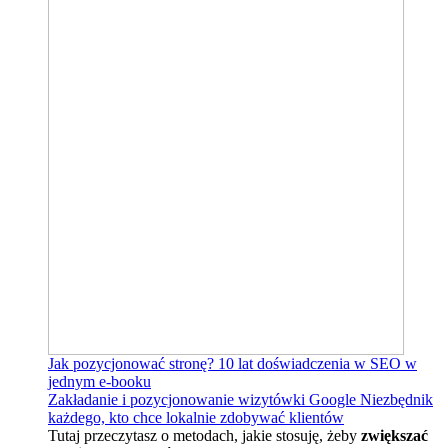
Jak pozycjonować stronę?
10 lat doświadczenia w SEO w
jednym e-booku
Zakładanie i pozycjonowanie wizytówki Google
Niezbędnik
każdego, kto chce lokalnie zdobywać klientów
Tutaj przeczytasz o metodach, jakie stosuję, żeby
zwiększać