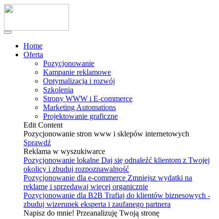
Home
Oferta
Pozycjonowanie
Kampanie reklamowe
Optymalizacja i rozwój
Szkolenia
Strony WWW i E-commerce
Marketing Automations
Projektowanie graficzne
Edit Content
Pozycjonowanie stron www i sklepów internetowych
Sprawdź
Reklama w wyszukiwarce
Pozycjonowanie lokalne
Daj się odnaleźć klientom z Twojej
okolicy i zbuduj rozpoznawalność
Pozycjonowanie dla e-commerce
Zmniejsz wydatki na
reklamę i sprzedawaj więcej organicznie
Pozycjonowanie dla B2B
Trafiaj do klientów biznesowych -
zbuduj wizerunek eksperta i zaufanego partnera
Napisz do mnie! Przeanalizuję Twoją stronę