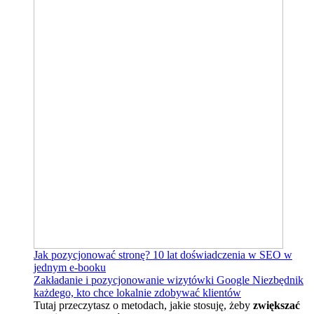
Jak pozycjonować stronę?
10 lat doświadczenia w SEO w
jednym e-booku
Zakładanie i pozycjonowanie wizytówki Google
Niezbędnik
każdego, kto chce lokalnie zdobywać klientów
Tutaj przeczytasz o metodach, jakie stosuję, żeby
zwiększać