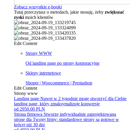
Zobacz wszystkie e-booki
Tutaj przeczytasz o metodach, jakie stosuję, żeby
zwiększać
zyski
moich klientów
Edit Content
Strony WWW
Od landing page po strony korporacyjne
Sklepy internetowe
Shoper | Woocommerce | Prestashop
Edit Content
Strony www
Landing page
Nawet w 2 tygodnie mogę stworzyć dla Ciebie
landing page, który zmaksymalizuje konwersje
od 2950.00 PLN
Strona firmowa
Stworzę indywidualnie zaprojektowaną
stronę dla Twojej firmy: standardowe strony są gotowe w
krócej niż 30 dni
od 4950.00 PLN