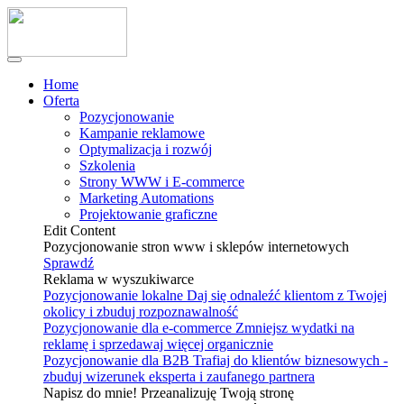
Home
Oferta
Pozycjonowanie
Kampanie reklamowe
Optymalizacja i rozwój
Szkolenia
Strony WWW i E-commerce
Marketing Automations
Projektowanie graficzne
Edit Content
Pozycjonowanie stron www i sklepów internetowych
Sprawdź
Reklama w wyszukiwarce
Pozycjonowanie lokalne
Daj się odnaleźć klientom z Twojej
okolicy i zbuduj rozpoznawalność
Pozycjonowanie dla e-commerce
Zmniejsz wydatki na
reklamę i sprzedawaj więcej organicznie
Pozycjonowanie dla B2B
Trafiaj do klientów biznesowych -
zbuduj wizerunek eksperta i zaufanego partnera
Napisz do mnie! Przeanalizuję Twoją stronę