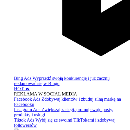
Bing Ads
Wyprzedź swoją konkurencję i już zacznij
reklamować się w Bingu
HOT 🔥
REKLAMA W SOCIAL MEDIA
Facebook Ads
Zdobywaj klientów i zbuduj silną markę na
Facebooku
Instagram Ads
Zwiększaj zasięgi, promuj swoje posty,
produkty i usługi
Tiktok Ads
Wybij się ze swoimi TIkTokami i zdobywaj
followersów