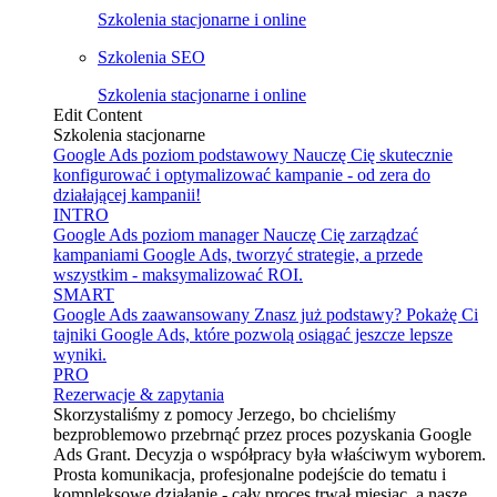
Szkolenia stacjonarne i online
Szkolenia SEO
Szkolenia stacjonarne i online
Edit Content
Szkolenia stacjonarne
Google Ads poziom podstawowy
Nauczę Cię skutecznie
konfigurować i optymalizować kampanie - od zera do
działającej kampanii!
INTRO
Google Ads poziom manager
Nauczę Cię zarządzać
kampaniami Google Ads, tworzyć strategie, a przede
wszystkim - maksymalizować ROI.
SMART
Google Ads zaawansowany
Znasz już podstawy? Pokażę Ci
tajniki Google Ads, które pozwolą osiągać jeszcze lepsze
wyniki.
PRO
Rezerwacje & zapytania
Skorzystaliśmy z pomocy Jerzego, bo chcieliśmy
bezproblemowo przebrnąć przez proces pozyskania Google
Ads Grant. Decyzja o współpracy była właściwym wyborem.
Prosta komunikacja, profesjonalne podejście do tematu i
kompleksowe działanie - cały proces trwał miesiąc, a nasze