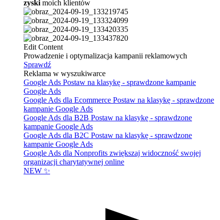
zyski
moich klientów
Edit Content
Prowadzenie i optymalizacja kampanii reklamowych
Sprawdź
Reklama w wyszukiwarce
Google Ads
Postaw na klasykę - sprawdzone kampanie
Google Ads
Google Ads dla Ecommerce
Postaw na klasykę - sprawdzone
kampanie Google Ads
Google Ads dla B2B
Postaw na klasykę - sprawdzone
kampanie Google Ads
Google Ads dla B2C
Postaw na klasykę - sprawdzone
kampanie Google Ads
Google Ads dla Nonprofits
zwiększaj widoczność swojej
organizacji charytatywnej online
NEW ✨