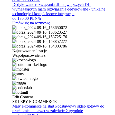
Dedykowane rozwiązania dla największych
Dla
wymagających mam rozwiązania dedykowane - unikalne
technologie i kompleksowe integracje.
od 180.00 PLN/h
Umów się na rozmowę
Najnowsze realizacje
Współpracowałem z:
Edit Content
SKLEPY E-COMMERCE
Mały e-commerce na start
Podstawowy sklep gotowy do
uruchomienia nawet w zaledwie 2 tygodnie