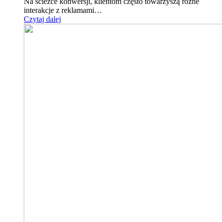
Na ścieżce konwersji, klientom często towarzyszą różne
interakcje z reklamami…
Czytaj dalej