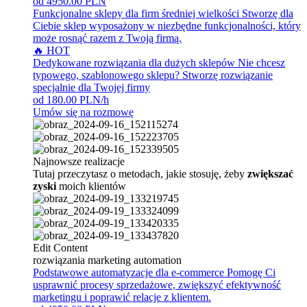
od 4950.00 PLN
Funkcjonalne sklepy dla firm średniej wielkości
Stworzę dla
Ciebie sklep wyposażony w niezbędne funkcjonalności, który
może rosnąć razem z Twoją firmą.
🔥 HOT
Dedykowane rozwiązania dla dużych sklepów
Nie chcesz
typowego, szablonowego sklepu? Stworzę rozwiązanie
specjalnie dla Twojej firmy
od 180.00 PLN/h
Umów się na rozmowę
Najnowsze realizacje
Tutaj przeczytasz o metodach, jakie stosuję, żeby
zwiększać
zyski
moich klientów
Edit Content
rozwiązania marketing automation
Podstawowe automatyzacje dla e-commerce
Pomogę Ci
usprawnić procesy sprzedażowe, zwiększyć efektywność
marketingu i poprawić relacje z klientem.