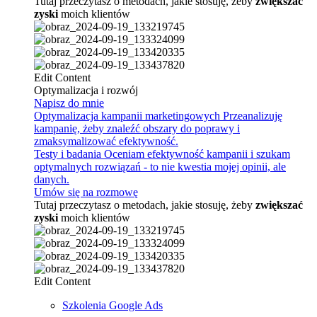
Tutaj przeczytasz o metodach, jakie stosuję, żeby
zwiększać
zyski
moich klientów
Edit Content
Optymalizacja i rozwój
Napisz do mnie
Optymalizacja kampanii marketingowych
Przeanalizuję
kampanię, żeby znaleźć obszary do poprawy i
zmaksymalizować efektywność.
Testy i badania
Oceniam efektywność kampanii i szukam
optymalnych rozwiązań - to nie kwestia mojej opinii, ale
danych.
Umów się na rozmowę
Tutaj przeczytasz o metodach, jakie stosuję, żeby
zwiększać
zyski
moich klientów
Edit Content
Szkolenia Google Ads