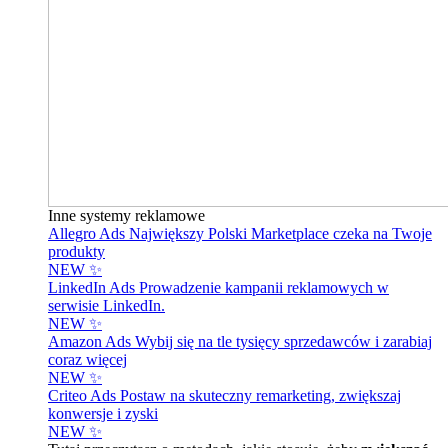
Inne systemy reklamowe
Allegro Ads
Największy Polski Marketplace czeka na Twoje
produkty
NEW ✨
LinkedIn Ads
Prowadzenie kampanii reklamowych w
serwisie LinkedIn.
NEW ✨
Amazon Ads
Wybij się na tle tysięcy sprzedawców i zarabiaj
coraz więcej
NEW ✨
Criteo Ads
Postaw na skuteczny remarketing, zwiększaj
konwersje i zyski
NEW ✨