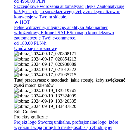
od 4950.00 PLN
Szczegółowe wdrożenia automatyzacji lejka
Zautomatyzuję
każdy etap lejka sprzedażowego, żeby zmaksymalizować
konwersje w Twoim sklepie.
🔥 HOT
Pełne wdrożenia, integracje, analityka
Jako partner
wdrożeniowy Edrone i SALESmanago kompleksowo
zautomatyzuję Twój e-commerce.
od 180.00 PLN/h
Umów się na rozmowę
Tutaj przeczytasz o metodach, jakie stosuję, żeby
zwiększać
zyski
moich klientów
Edit Content
Projekty graficzne
Projekt logo
Stworzę unikalne, profesjonalne logo, które
wyróżni Twoją firmę lub markę osobistą i zbuduje jej