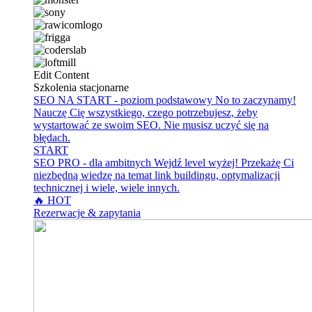
Edit Content
Szkolenia stacjonarne
SEO NA START - poziom podstawowy
No to zaczynamy!
Nauczę Cię wszystkiego, czego potrzebujesz, żeby
wystartować ze swoim SEO. Nie musisz uczyć się na
błędach.
START
SEO PRO - dla ambitnych
Wejdź level wyżej! Przekażę Ci
niezbędną wiedzę na temat link buildingu, optymalizacji
technicznej i wiele, wiele innych.
🔥 HOT
Rezerwacje & zapytania