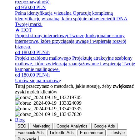
rozpoznawalność.
od 950.00 PLN
Pełna identyfikacja wizualna
Opracuję kompletną
identyfikację wizualną, która spójnie odzwierciedli DNA
Twojej marki.
🔥 HOT
Projekt strony internetowej
Tworzę funkcjonalne strony
internetowe, które przyciągają uwagę i wspierają rozwój
biznesu.
od 180.00 PLN/h
Projekt szablonu mailowego
Projektuję atrakcyjne szablony
mailowe, które zwiększają zaangażowanie i wspierają Twoje
kampanie mailingowe.
od 180.00 PLN/h
Umów się na rozmowę
Tutaj przeczytasz o metodach, jakie stosuję, żeby
zwiększać
zyski
moich klientów
Blog
SEO
Marketing
Google Analytics
Google Ads
Facebook Ads
LinkedIn Ads
E-commerce
Lifestyle
Publikacje