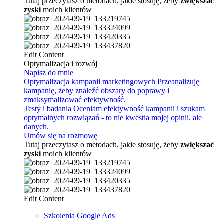
Tutaj przeczytasz o metodach, jakie stosuję, żeby
zwiększać
zyski
moich klientów
Edit Content
Optymalizacja i rozwój
Napisz do mnie
Optymalizacja kampanii marketingowych
Przeanalizuję
kampanię, żeby znaleźć obszary do poprawy i
zmaksymalizować efektywność.
Testy i badania
Oceniam efektywność kampanii i szukam
optymalnych rozwiązań - to nie kwestia mojej opinii, ale
danych.
Umów się na rozmowę
Tutaj przeczytasz o metodach, jakie stosuję, żeby
zwiększać
zyski
moich klientów
Edit Content
Szkolenia Google Ads