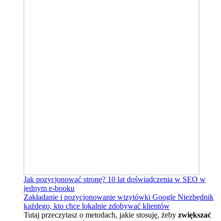
Jak pozycjonować stronę?
10 lat doświadczenia w SEO w
jednym e-booku
Zakładanie i pozycjonowanie wizytówki Google
Niezbędnik
każdego, kto chce lokalnie zdobywać klientów
Tutaj przeczytasz o metodach, jakie stosuję, żeby
zwiększać