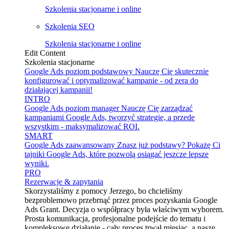
Szkolenia stacjonarne i online
Szkolenia SEO
Szkolenia stacjonarne i online
Edit Content
Szkolenia stacjonarne
Google Ads poziom podstawowy
Nauczę Cię skutecznie
konfigurować i optymalizować kampanie - od zera do
działającej kampanii!
INTRO
Google Ads poziom manager
Nauczę Cię zarządzać
kampaniami Google Ads, tworzyć strategie, a przede
wszystkim - maksymalizować ROI.
SMART
Google Ads zaawansowany
Znasz już podstawy? Pokażę Ci
tajniki Google Ads, które pozwolą osiągać jeszcze lepsze
wyniki.
PRO
Rezerwacje & zapytania
Skorzystaliśmy z pomocy Jerzego, bo chcieliśmy
bezproblemowo przebrnąć przez proces pozyskania Google
Ads Grant. Decyzja o współpracy była właściwym wyborem.
Prosta komunikacja, profesjonalne podejście do tematu i
kompleksowe działanie - cały proces trwał miesiąc, a nasze