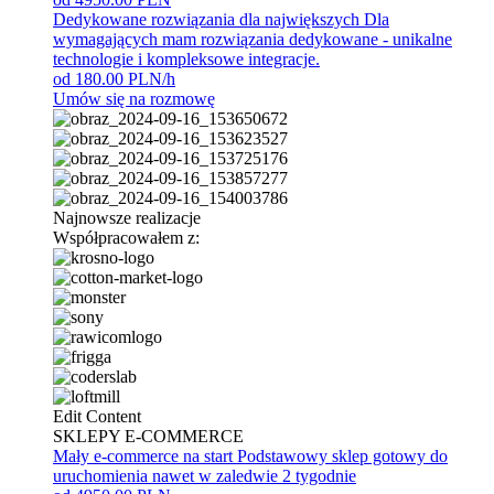
Dedykowane rozwiązania dla największych
Dla
wymagających mam rozwiązania dedykowane - unikalne
technologie i kompleksowe integracje.
od 180.00 PLN/h
Umów się na rozmowę
Najnowsze realizacje
Współpracowałem z:
Edit Content
SKLEPY E-COMMERCE
Mały e-commerce na start
Podstawowy sklep gotowy do
uruchomienia nawet w zaledwie 2 tygodnie