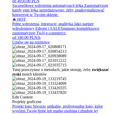
od 4950.00 PLN
Szczegółowe wdrożenia automatyzacji lejka
Zautomatyzuję
każdy etap lejka sprzedażowego, żeby zmaksymalizować
konwersje w Twoim sklepie.
🔥 HOT
Pełne wdrożenia, integracje, analityka
Jako partner
wdrożeniowy Edrone i SALESmanago kompleksowo
zautomatyzuję Twój e-commerce.
od 180.00 PLN/h
Umów się na rozmowę
Tutaj przeczytasz o metodach, jakie stosuję, żeby
zwiększać
zyski
moich klientów
Edit Content
Projekty graficzne
Projekt logo
Stworzę unikalne, profesjonalne logo, które
wyróżni Twoją firmę lub markę osobistą i zbuduje jej