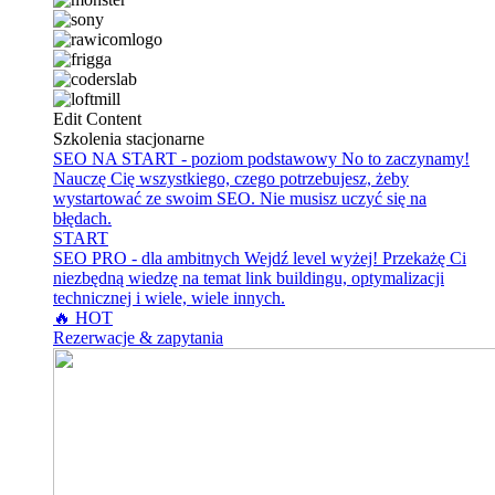
Edit Content
Szkolenia stacjonarne
SEO NA START - poziom podstawowy
No to zaczynamy!
Nauczę Cię wszystkiego, czego potrzebujesz, żeby
wystartować ze swoim SEO. Nie musisz uczyć się na
błędach.
START
SEO PRO - dla ambitnych
Wejdź level wyżej! Przekażę Ci
niezbędną wiedzę na temat link buildingu, optymalizacji
technicznej i wiele, wiele innych.
🔥 HOT
Rezerwacje & zapytania