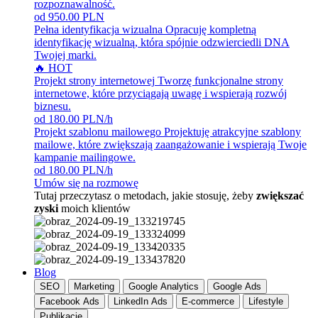
rozpoznawalność.
od 950.00 PLN
Pełna identyfikacja wizualna
Opracuję kompletną
identyfikację wizualną, która spójnie odzwierciedli DNA
Twojej marki.
🔥 HOT
Projekt strony internetowej
Tworzę funkcjonalne strony
internetowe, które przyciągają uwagę i wspierają rozwój
biznesu.
od 180.00 PLN/h
Projekt szablonu mailowego
Projektuję atrakcyjne szablony
mailowe, które zwiększają zaangażowanie i wspierają Twoje
kampanie mailingowe.
od 180.00 PLN/h
Umów się na rozmowę
Tutaj przeczytasz o metodach, jakie stosuję, żeby
zwiększać
zyski
moich klientów
Blog
SEO
Marketing
Google Analytics
Google Ads
Facebook Ads
LinkedIn Ads
E-commerce
Lifestyle
Publikacje