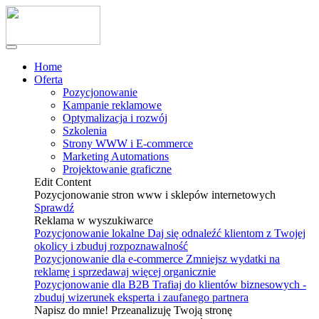
Home
Oferta
Pozycjonowanie
Kampanie reklamowe
Optymalizacja i rozwój
Szkolenia
Strony WWW i E-commerce
Marketing Automations
Projektowanie graficzne
Edit Content
Pozycjonowanie stron www i sklepów internetowych
Sprawdź
Reklama w wyszukiwarce
Pozycjonowanie lokalne
Daj się odnaleźć klientom z Twojej
okolicy i zbuduj rozpoznawalność
Pozycjonowanie dla e-commerce
Zmniejsz wydatki na
reklamę i sprzedawaj więcej organicznie
Pozycjonowanie dla B2B
Trafiaj do klientów biznesowych -
zbuduj wizerunek eksperta i zaufanego partnera
Napisz do mnie! Przeanalizuję Twoją stronę