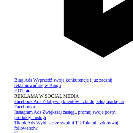
Bing Ads
Wyprzedź swoją konkurencję i już zacznij
reklamować się w Bingu
HOT 🔥
REKLAMA W SOCIAL MEDIA
Facebook Ads
Zdobywaj klientów i zbuduj silną markę na
Facebooku
Instagram Ads
Zwiększaj zasięgi, promuj swoje posty,
produkty i usługi
Tiktok Ads
Wybij się ze swoimi TIkTokami i zdobywaj
followersów