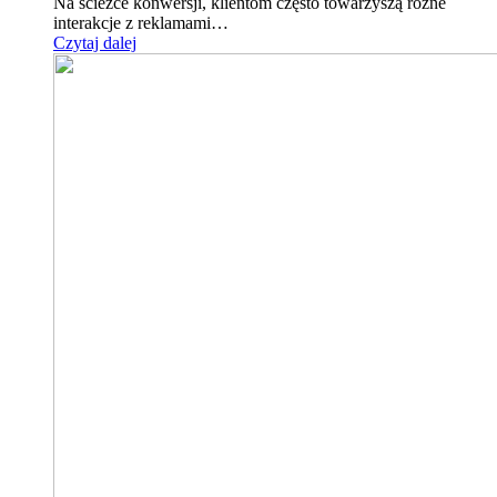
Na ścieżce konwersji, klientom często towarzyszą różne
interakcje z reklamami…
Czytaj dalej