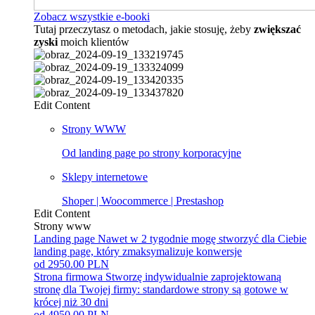
Zobacz wszystkie e-booki
Tutaj przeczytasz o metodach, jakie stosuję, żeby
zwiększać
zyski
moich klientów
Edit Content
Strony WWW
Od landing page po strony korporacyjne
Sklepy internetowe
Shoper | Woocommerce | Prestashop
Edit Content
Strony www
Landing page
Nawet w 2 tygodnie mogę stworzyć dla Ciebie
landing page, który zmaksymalizuje konwersje
od 2950.00 PLN
Strona firmowa
Stworzę indywidualnie zaprojektowaną
stronę dla Twojej firmy: standardowe strony są gotowe w
krócej niż 30 dni
od 4950.00 PLN