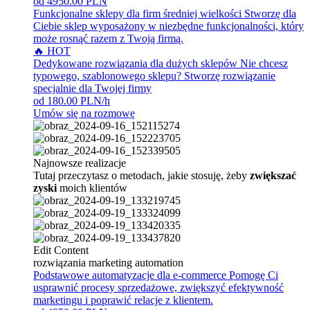
od 4950.00 PLN
Funkcjonalne sklepy dla firm średniej wielkości
Stworzę dla
Ciebie sklep wyposażony w niezbędne funkcjonalności, który
może rosnąć razem z Twoją firmą.
🔥 HOT
Dedykowane rozwiązania dla dużych sklepów
Nie chcesz
typowego, szablonowego sklepu? Stworzę rozwiązanie
specjalnie dla Twojej firmy
od 180.00 PLN/h
Umów się na rozmowę
Najnowsze realizacje
Tutaj przeczytasz o metodach, jakie stosuję, żeby
zwiększać
zyski
moich klientów
Edit Content
rozwiązania marketing automation
Podstawowe automatyzacje dla e-commerce
Pomogę Ci
usprawnić procesy sprzedażowe, zwiększyć efektywność
marketingu i poprawić relacje z klientem.