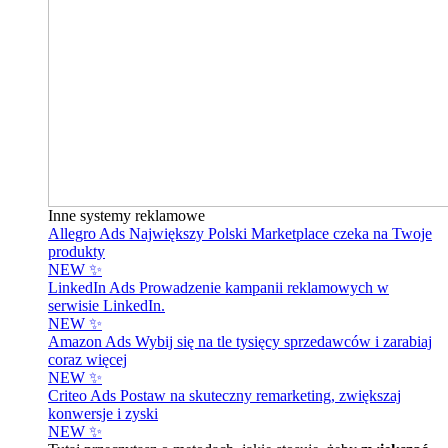
Inne systemy reklamowe
Allegro Ads
Największy Polski Marketplace czeka na Twoje
produkty
NEW ✨
LinkedIn Ads
Prowadzenie kampanii reklamowych w
serwisie LinkedIn.
NEW ✨
Amazon Ads
Wybij się na tle tysięcy sprzedawców i zarabiaj
coraz więcej
NEW ✨
Criteo Ads
Postaw na skuteczny remarketing, zwiększaj
konwersje i zyski
NEW ✨