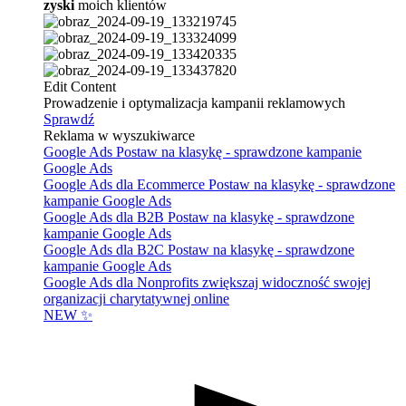
zyski
moich klientów
Edit Content
Prowadzenie i optymalizacja kampanii reklamowych
Sprawdź
Reklama w wyszukiwarce
Google Ads
Postaw na klasykę - sprawdzone kampanie
Google Ads
Google Ads dla Ecommerce
Postaw na klasykę - sprawdzone
kampanie Google Ads
Google Ads dla B2B
Postaw na klasykę - sprawdzone
kampanie Google Ads
Google Ads dla B2C
Postaw na klasykę - sprawdzone
kampanie Google Ads
Google Ads dla Nonprofits
zwiększaj widoczność swojej
organizacji charytatywnej online
NEW ✨