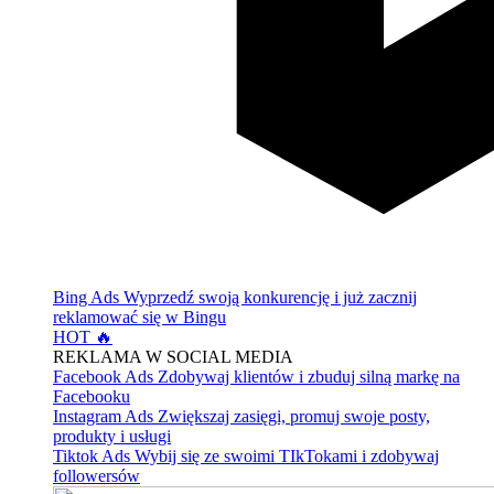
Bing Ads
Wyprzedź swoją konkurencję i już zacznij
reklamować się w Bingu
HOT 🔥
REKLAMA W SOCIAL MEDIA
Facebook Ads
Zdobywaj klientów i zbuduj silną markę na
Facebooku
Instagram Ads
Zwiększaj zasięgi, promuj swoje posty,
produkty i usługi
Tiktok Ads
Wybij się ze swoimi TIkTokami i zdobywaj
followersów