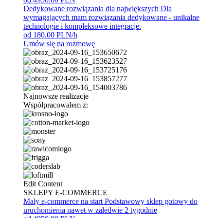
Dedykowane rozwiązania dla największych
Dla
wymagających mam rozwiązania dedykowane - unikalne
technologie i kompleksowe integracje.
od 180.00 PLN/h
Umów się na rozmowę
Najnowsze realizacje
Współpracowałem z:
Edit Content
SKLEPY E-COMMERCE
Mały e-commerce na start
Podstawowy sklep gotowy do
uruchomienia nawet w zaledwie 2 tygodnie