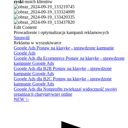
zyski
moich klientów
Edit Content
Prowadzenie i optymalizacja kampanii reklamowych
Sprawdź
Reklama w wyszukiwarce
Google Ads
Postaw na klasykę - sprawdzone kampanie
Google Ads
Google Ads dla Ecommerce
Postaw na klasykę - sprawdzone
kampanie Google Ads
Google Ads dla B2B
Postaw na klasykę - sprawdzone
kampanie Google Ads
Google Ads dla B2C
Postaw na klasykę - sprawdzone
kampanie Google Ads
Google Ads dla Nonprofits
zwiększaj widoczność swojej
organizacji charytatywnej online
NEW ✨