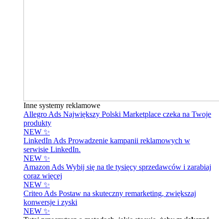
Inne systemy reklamowe
Allegro Ads
Największy Polski Marketplace czeka na Twoje
produkty
NEW ✨
LinkedIn Ads
Prowadzenie kampanii reklamowych w
serwisie LinkedIn.
NEW ✨
Amazon Ads
Wybij się na tle tysięcy sprzedawców i zarabiaj
coraz więcej
NEW ✨
Criteo Ads
Postaw na skuteczny remarketing, zwiększaj
konwersje i zyski
NEW ✨