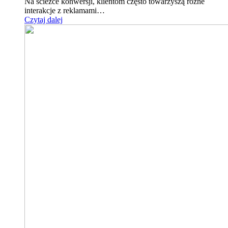
Na ścieżce konwersji, klientom często towarzyszą różne
interakcje z reklamami…
Czytaj dalej