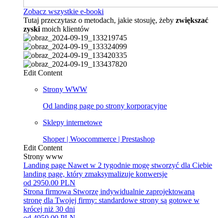
Zobacz wszystkie e-booki
Tutaj przeczytasz o metodach, jakie stosuję, żeby
zwiększać
zyski
moich klientów
Edit Content
Strony WWW
Od landing page po strony korporacyjne
Sklepy internetowe
Shoper | Woocommerce | Prestashop
Edit Content
Strony www
Landing page
Nawet w 2 tygodnie mogę stworzyć dla Ciebie
landing page, który zmaksymalizuje konwersje
od 2950.00 PLN
Strona firmowa
Stworzę indywidualnie zaprojektowaną
stronę dla Twojej firmy: standardowe strony są gotowe w
krócej niż 30 dni
od 4950.00 PLN