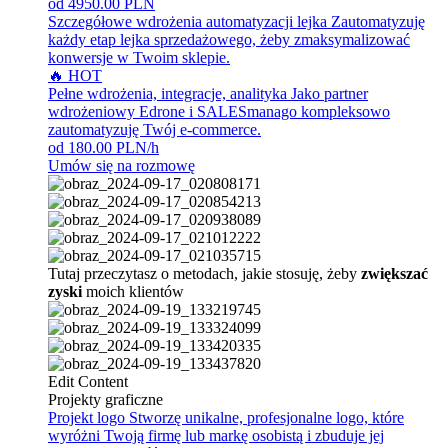
od 4950.00 PLN
Szczegółowe wdrożenia automatyzacji lejka
Zautomatyzuję
każdy etap lejka sprzedażowego, żeby zmaksymalizować
konwersje w Twoim sklepie.
🔥 HOT
Pełne wdrożenia, integracje, analityka
Jako partner
wdrożeniowy Edrone i SALESmanago kompleksowo
zautomatyzuję Twój e-commerce.
od 180.00 PLN/h
Umów się na rozmowę
Tutaj przeczytasz o metodach, jakie stosuję, żeby
zwiększać
zyski
moich klientów
Edit Content
Projekty graficzne
Projekt logo
Stworzę unikalne, profesjonalne logo, które
wyróżni Twoją firmę lub markę osobistą i zbuduje jej