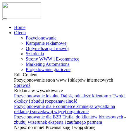
Home
Oferta
Pozycjonowanie
Kampanie reklamowe
Optymalizacja i rozwój
Szkolenia
Strony WWW i E-commerce
Marketing Automations
Projektowanie graficzne
Edit Content
Pozycjonowanie stron www i sklepów internetowych
Sprawdź
Reklama w wyszukiwarce
Pozycjonowanie lokalne
Daj się odnaleźć klientom z Twojej
okolicy i zbuduj rozpoznawalność
Pozycjonowanie dla e-commerce
Zmniejsz wydatki na
reklamę i sprzedawaj więcej organicznie
Pozycjonowanie dla B2B
Trafiaj do klientów biznesowych -
zbuduj wizerunek eksperta i zaufanego partnera
Napisz do mnie! Przeanalizuję Twoją stronę