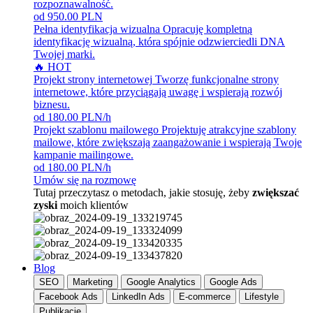
rozpoznawalność.
od 950.00 PLN
Pełna identyfikacja wizualna
Opracuję kompletną
identyfikację wizualną, która spójnie odzwierciedli DNA
Twojej marki.
🔥 HOT
Projekt strony internetowej
Tworzę funkcjonalne strony
internetowe, które przyciągają uwagę i wspierają rozwój
biznesu.
od 180.00 PLN/h
Projekt szablonu mailowego
Projektuję atrakcyjne szablony
mailowe, które zwiększają zaangażowanie i wspierają Twoje
kampanie mailingowe.
od 180.00 PLN/h
Umów się na rozmowę
Tutaj przeczytasz o metodach, jakie stosuję, żeby
zwiększać
zyski
moich klientów
Blog
SEO
Marketing
Google Analytics
Google Ads
Facebook Ads
LinkedIn Ads
E-commerce
Lifestyle
Publikacje