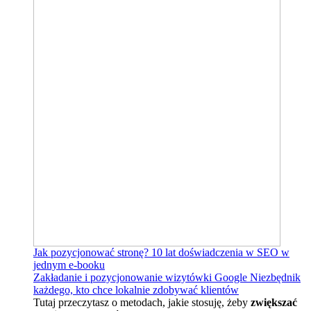
Jak pozycjonować stronę?
10 lat doświadczenia w SEO w
jednym e-booku
Zakładanie i pozycjonowanie wizytówki Google
Niezbędnik
każdego, kto chce lokalnie zdobywać klientów
Tutaj przeczytasz o metodach, jakie stosuję, żeby
zwiększać