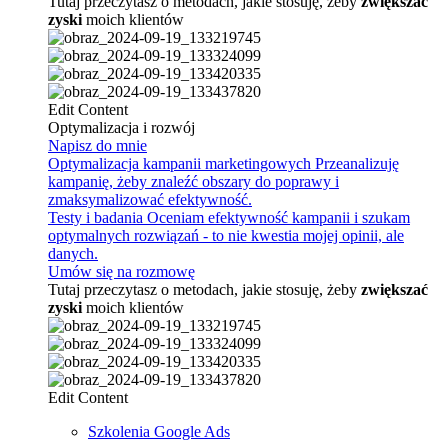
Tutaj przeczytasz o metodach, jakie stosuję, żeby
zwiększać
zyski
moich klientów
Edit Content
Optymalizacja i rozwój
Napisz do mnie
Optymalizacja kampanii marketingowych
Przeanalizuję
kampanię, żeby znaleźć obszary do poprawy i
zmaksymalizować efektywność.
Testy i badania
Oceniam efektywność kampanii i szukam
optymalnych rozwiązań - to nie kwestia mojej opinii, ale
danych.
Umów się na rozmowę
Tutaj przeczytasz o metodach, jakie stosuję, żeby
zwiększać
zyski
moich klientów
Edit Content
Szkolenia Google Ads