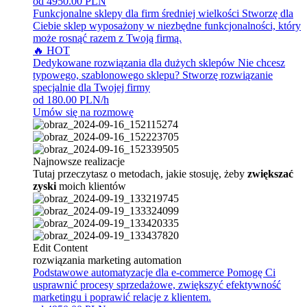
od 4950.00 PLN
Funkcjonalne sklepy dla firm średniej wielkości
Stworzę dla
Ciebie sklep wyposażony w niezbędne funkcjonalności, który
może rosnąć razem z Twoją firmą.
🔥 HOT
Dedykowane rozwiązania dla dużych sklepów
Nie chcesz
typowego, szablonowego sklepu? Stworzę rozwiązanie
specjalnie dla Twojej firmy
od 180.00 PLN/h
Umów się na rozmowę
Najnowsze realizacje
Tutaj przeczytasz o metodach, jakie stosuję, żeby
zwiększać
zyski
moich klientów
Edit Content
rozwiązania marketing automation
Podstawowe automatyzacje dla e-commerce
Pomogę Ci
usprawnić procesy sprzedażowe, zwiększyć efektywność
marketingu i poprawić relacje z klientem.