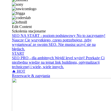
Edit Content
Szkolenia stacjonarne
SEO NA START - poziom podstawowy
No to zaczynamy!
Nauczę Cię wszystkiego, czego potrzebujesz, żeby
wystartować ze swoim SEO. Nie musisz uczyć się na
błędach.
START
SEO PRO - dla ambitnych
Wejdź level wyżej! Przekażę Ci
niezbędną wiedzę na temat link buildingu, optymalizacji
technicznej i wiele, wiele innych.
🔥 HOT
Rezerwacje & zapytania