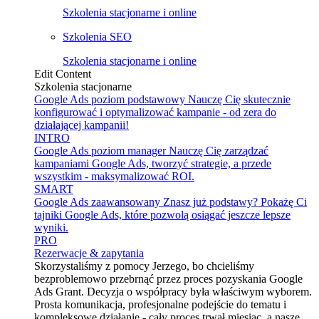
Szkolenia stacjonarne i online
Szkolenia SEO
Szkolenia stacjonarne i online
Edit Content
Szkolenia stacjonarne
Google Ads poziom podstawowy
Nauczę Cię skutecznie
konfigurować i optymalizować kampanie - od zera do
działającej kampanii!
INTRO
Google Ads poziom manager
Nauczę Cię zarządzać
kampaniami Google Ads, tworzyć strategie, a przede
wszystkim - maksymalizować ROI.
SMART
Google Ads zaawansowany
Znasz już podstawy? Pokażę Ci
tajniki Google Ads, które pozwolą osiągać jeszcze lepsze
wyniki.
PRO
Rezerwacje & zapytania
Skorzystaliśmy z pomocy Jerzego, bo chcieliśmy
bezproblemowo przebrnąć przez proces pozyskania Google
Ads Grant. Decyzja o współpracy była właściwym wyborem.
Prosta komunikacja, profesjonalne podejście do tematu i
kompleksowe działanie - cały proces trwał miesiąc, a nasze