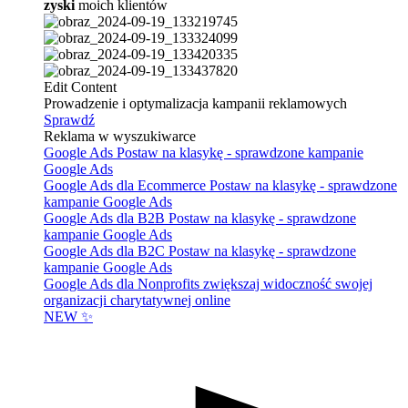
zyski
moich klientów
Edit Content
Prowadzenie i optymalizacja kampanii reklamowych
Sprawdź
Reklama w wyszukiwarce
Google Ads
Postaw na klasykę - sprawdzone kampanie
Google Ads
Google Ads dla Ecommerce
Postaw na klasykę - sprawdzone
kampanie Google Ads
Google Ads dla B2B
Postaw na klasykę - sprawdzone
kampanie Google Ads
Google Ads dla B2C
Postaw na klasykę - sprawdzone
kampanie Google Ads
Google Ads dla Nonprofits
zwiększaj widoczność swojej
organizacji charytatywnej online
NEW ✨