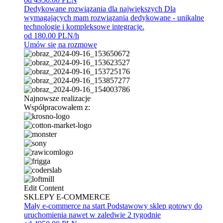
Dedykowane rozwiązania dla największych
Dla
wymagających mam rozwiązania dedykowane - unikalne
technologie i kompleksowe integracje.
od 180.00 PLN/h
Umów się na rozmowę
Najnowsze realizacje
Współpracowałem z:
Edit Content
SKLEPY E-COMMERCE
Mały e-commerce na start
Podstawowy sklep gotowy do
uruchomienia nawet w zaledwie 2 tygodnie