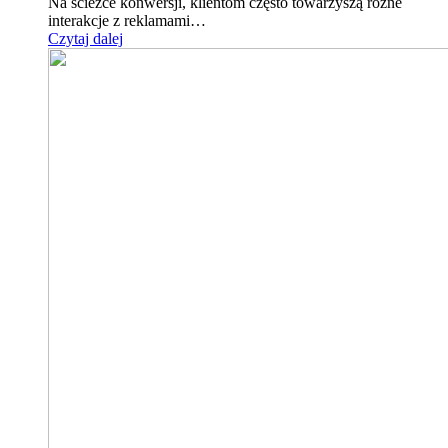
Na ścieżce konwersji, klientom często towarzyszą różne
interakcje z reklamami…
Czytaj dalej