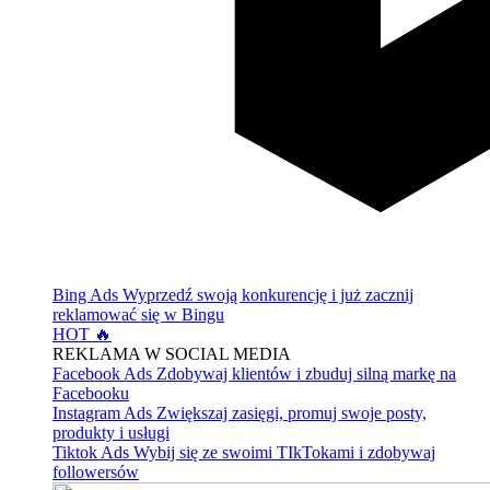
Bing Ads
Wyprzedź swoją konkurencję i już zacznij
reklamować się w Bingu
HOT 🔥
REKLAMA W SOCIAL MEDIA
Facebook Ads
Zdobywaj klientów i zbuduj silną markę na
Facebooku
Instagram Ads
Zwiększaj zasięgi, promuj swoje posty,
produkty i usługi
Tiktok Ads
Wybij się ze swoimi TIkTokami i zdobywaj
followersów