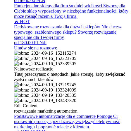
od 4950.00 PLN
Funkcjonalne sklepy dla firm średniej wielkości
Stworzę dla
Ciebie sklep wyposażony w niezbędne funkcjonalności, który
może rosnąć razem z Twoją firmą.
🔥 HOT
Dedykowane rozwiązania dla dużych sklepów
Nie chcesz
typowego, szablonowego sklepu? Stworzę rozwiązanie
specjalnie dla Twojej firmy
od 180.00 PLN/h
Umów się na rozmowę
Najnowsze realizacje
Tutaj przeczytasz o metodach, jakie stosuję, żeby
zwiększać
zyski
moich klientów
Edit Content
rozwiązania marketing automation
Podstawowe automatyzacje dla e-commerce
Pomogę Ci
usprawnić procesy sprzedażowe, zwiększyć efektywność
marketingu i poprawić relacje z klientem.