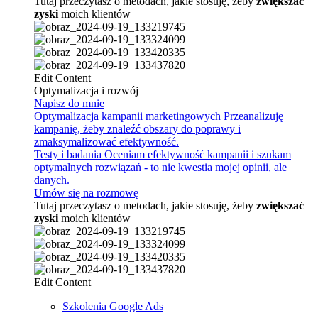
Tutaj przeczytasz o metodach, jakie stosuję, żeby
zwiększać
zyski
moich klientów
Edit Content
Optymalizacja i rozwój
Napisz do mnie
Optymalizacja kampanii marketingowych
Przeanalizuję
kampanię, żeby znaleźć obszary do poprawy i
zmaksymalizować efektywność.
Testy i badania
Oceniam efektywność kampanii i szukam
optymalnych rozwiązań - to nie kwestia mojej opinii, ale
danych.
Umów się na rozmowę
Tutaj przeczytasz o metodach, jakie stosuję, żeby
zwiększać
zyski
moich klientów
Edit Content
Szkolenia Google Ads