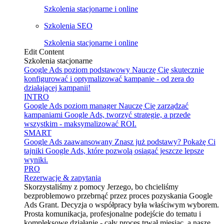
Szkolenia stacjonarne i online
Szkolenia SEO
Szkolenia stacjonarne i online
Edit Content
Szkolenia stacjonarne
Google Ads poziom podstawowy
Nauczę Cię skutecznie
konfigurować i optymalizować kampanie - od zera do
działającej kampanii!
INTRO
Google Ads poziom manager
Nauczę Cię zarządzać
kampaniami Google Ads, tworzyć strategie, a przede
wszystkim - maksymalizować ROI.
SMART
Google Ads zaawansowany
Znasz już podstawy? Pokażę Ci
tajniki Google Ads, które pozwolą osiągać jeszcze lepsze
wyniki.
PRO
Rezerwacje & zapytania
Skorzystaliśmy z pomocy Jerzego, bo chcieliśmy
bezproblemowo przebrnąć przez proces pozyskania Google
Ads Grant. Decyzja o współpracy była właściwym wyborem.
Prosta komunikacja, profesjonalne podejście do tematu i
kompleksowe działanie - cały proces trwał miesiąc, a nasze