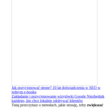
Jak pozycjonować stronę?
10 lat doświadczenia w SEO w
jednym e-booku
Zakładanie i pozycjonowanie wizytówki Google
Niezbędnik
każdego, kto chce lokalnie zdobywać klientów
Tutaj przeczytasz o metodach, jakie stosuję, żeby
zwiększać