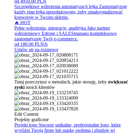
od 4950.00 PLN
Szczegółowe wdrożenia automatyzacji lejka
Zautomatyzuję
każdy etap lejka sprzedażowego, żeby zmaksymalizować
konwersje w Twoim sklepie.
🔥 HOT
Pełne wdrożenia, integracje, analityka
Jako partner
wdrożeniowy Edrone i SALESmanago kompleksowo
zautomatyzuję Twój e-commerce.
od 180.00 PLN/h
Umów się na rozmowę
Tutaj przeczytasz o metodach, jakie stosuję, żeby
zwiększać
zyski
moich klientów
Edit Content
Projekty graficzne
Projekt logo
Stworzę unikalne, profesjonalne logo, które
wyróżni Twoją firmę lub markę osobistą i zbuduje jej