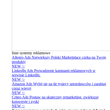
Inne systemy reklamowe
Allegro Ads
Największy Polski Marketplace czeka na Twoje
produkty
NEW ✨
LinkedIn Ads
Prowadzenie kampanii reklamowych w
serwisie LinkedIn.
NEW ✨
Amazon Ads
Wybij się na tle tysięcy sprzedawców i zarabiaj
coraz więcej
NEW ✨
Criteo Ads
Postaw na skuteczny remarketing, zwiększaj
konwersje i zyski
NEW ✨