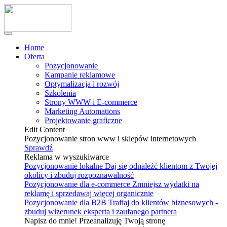
Home
Oferta
Pozycjonowanie
Kampanie reklamowe
Optymalizacja i rozwój
Szkolenia
Strony WWW i E-commerce
Marketing Automations
Projektowanie graficzne
Edit Content
Pozycjonowanie stron www i sklepów internetowych
Sprawdź
Reklama w wyszukiwarce
Pozycjonowanie lokalne
Daj się odnaleźć klientom z Twojej
okolicy i zbuduj rozpoznawalność
Pozycjonowanie dla e-commerce
Zmniejsz wydatki na
reklamę i sprzedawaj więcej organicznie
Pozycjonowanie dla B2B
Trafiaj do klientów biznesowych -
zbuduj wizerunek eksperta i zaufanego partnera
Napisz do mnie! Przeanalizuję Twoją stronę