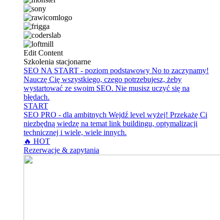
Edit Content
Szkolenia stacjonarne
SEO NA START - poziom podstawowy
No to zaczynamy!
Nauczę Cię wszystkiego, czego potrzebujesz, żeby
wystartować ze swoim SEO. Nie musisz uczyć się na
błędach.
START
SEO PRO - dla ambitnych
Wejdź level wyżej! Przekażę Ci
niezbędną wiedzę na temat link buildingu, optymalizacji
technicznej i wiele, wiele innych.
🔥 HOT
Rezerwacje & zapytania