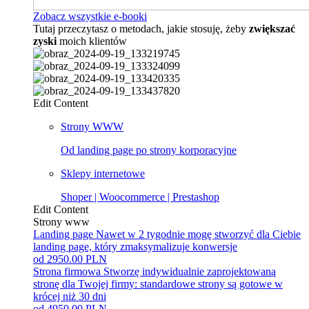
Zobacz wszystkie e-booki
Tutaj przeczytasz o metodach, jakie stosuję, żeby
zwiększać
zyski
moich klientów
Edit Content
Strony WWW
Od landing page po strony korporacyjne
Sklepy internetowe
Shoper | Woocommerce | Prestashop
Edit Content
Strony www
Landing page
Nawet w 2 tygodnie mogę stworzyć dla Ciebie
landing page, który zmaksymalizuje konwersje
od 2950.00 PLN
Strona firmowa
Stworzę indywidualnie zaprojektowaną
stronę dla Twojej firmy: standardowe strony są gotowe w
krócej niż 30 dni
od 4950.00 PLN