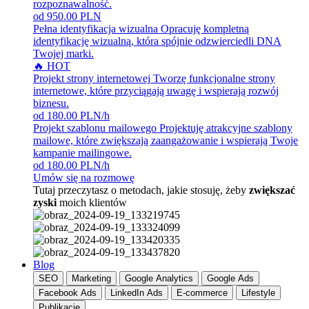
rozpoznawalność.
od 950.00 PLN
Pełna identyfikacja wizualna
Opracuję kompletną
identyfikację wizualną, która spójnie odzwierciedli DNA
Twojej marki.
🔥 HOT
Projekt strony internetowej
Tworzę funkcjonalne strony
internetowe, które przyciągają uwagę i wspierają rozwój
biznesu.
od 180.00 PLN/h
Projekt szablonu mailowego
Projektuję atrakcyjne szablony
mailowe, które zwiększają zaangażowanie i wspierają Twoje
kampanie mailingowe.
od 180.00 PLN/h
Umów się na rozmowę
Tutaj przeczytasz o metodach, jakie stosuję, żeby
zwiększać
zyski
moich klientów
Blog
SEO
Marketing
Google Analytics
Google Ads
Facebook Ads
LinkedIn Ads
E-commerce
Lifestyle
Publikacje