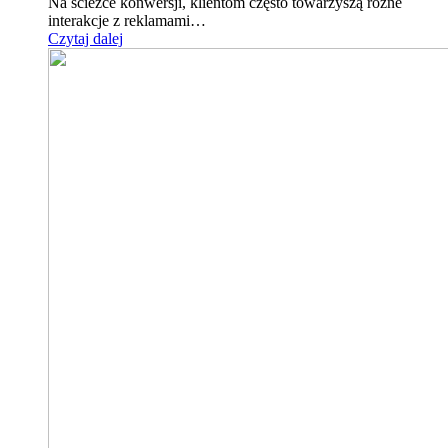
Na ścieżce konwersji, klientom często towarzyszą różne
interakcje z reklamami…
Czytaj dalej