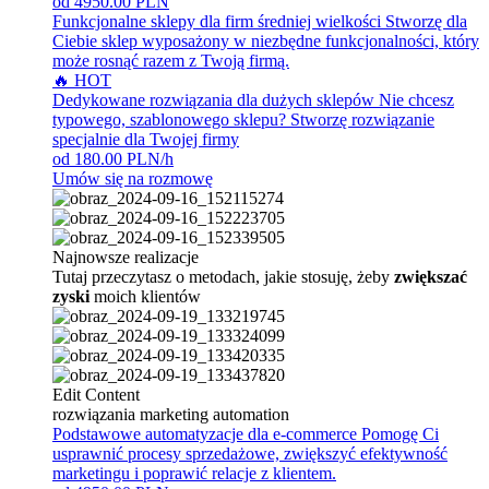
od 4950.00 PLN
Funkcjonalne sklepy dla firm średniej wielkości
Stworzę dla
Ciebie sklep wyposażony w niezbędne funkcjonalności, który
może rosnąć razem z Twoją firmą.
🔥 HOT
Dedykowane rozwiązania dla dużych sklepów
Nie chcesz
typowego, szablonowego sklepu? Stworzę rozwiązanie
specjalnie dla Twojej firmy
od 180.00 PLN/h
Umów się na rozmowę
Najnowsze realizacje
Tutaj przeczytasz o metodach, jakie stosuję, żeby
zwiększać
zyski
moich klientów
Edit Content
rozwiązania marketing automation
Podstawowe automatyzacje dla e-commerce
Pomogę Ci
usprawnić procesy sprzedażowe, zwiększyć efektywność
marketingu i poprawić relacje z klientem.