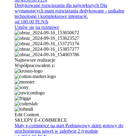
Dedykowane rozwiązania dla największych
Dla
wymagających mam rozwiązania dedykowane - unikalne
technologie i kompleksowe integracje.
od 180.00 PLN/h
Umów się na rozmowę
Najnowsze realizacje
Współpracowałem z:
Edit Content
SKLEPY E-COMMERCE
Mały e-commerce na start
Podstawowy sklep gotowy do
uruchomienia nawet w zaledwie 2 tygodnie