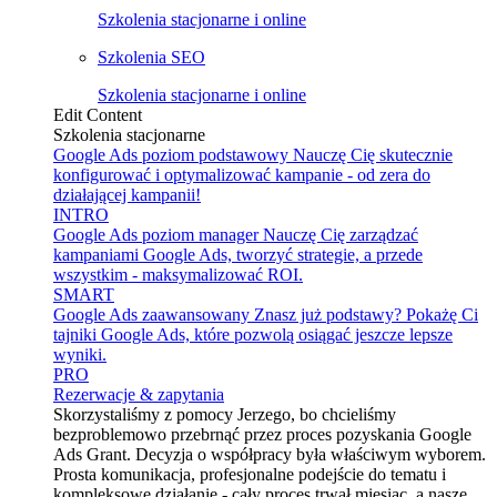
Szkolenia stacjonarne i online
Szkolenia SEO
Szkolenia stacjonarne i online
Edit Content
Szkolenia stacjonarne
Google Ads poziom podstawowy
Nauczę Cię skutecznie
konfigurować i optymalizować kampanie - od zera do
działającej kampanii!
INTRO
Google Ads poziom manager
Nauczę Cię zarządzać
kampaniami Google Ads, tworzyć strategie, a przede
wszystkim - maksymalizować ROI.
SMART
Google Ads zaawansowany
Znasz już podstawy? Pokażę Ci
tajniki Google Ads, które pozwolą osiągać jeszcze lepsze
wyniki.
PRO
Rezerwacje & zapytania
Skorzystaliśmy z pomocy Jerzego, bo chcieliśmy
bezproblemowo przebrnąć przez proces pozyskania Google
Ads Grant. Decyzja o współpracy była właściwym wyborem.
Prosta komunikacja, profesjonalne podejście do tematu i
kompleksowe działanie - cały proces trwał miesiąc, a nasze