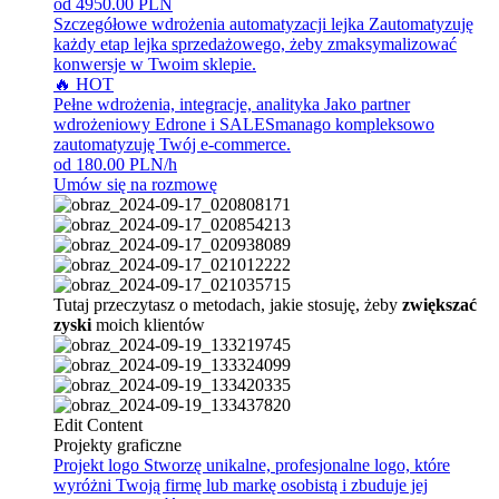
od 4950.00 PLN
Szczegółowe wdrożenia automatyzacji lejka
Zautomatyzuję
każdy etap lejka sprzedażowego, żeby zmaksymalizować
konwersje w Twoim sklepie.
🔥 HOT
Pełne wdrożenia, integracje, analityka
Jako partner
wdrożeniowy Edrone i SALESmanago kompleksowo
zautomatyzuję Twój e-commerce.
od 180.00 PLN/h
Umów się na rozmowę
Tutaj przeczytasz o metodach, jakie stosuję, żeby
zwiększać
zyski
moich klientów
Edit Content
Projekty graficzne
Projekt logo
Stworzę unikalne, profesjonalne logo, które
wyróżni Twoją firmę lub markę osobistą i zbuduje jej