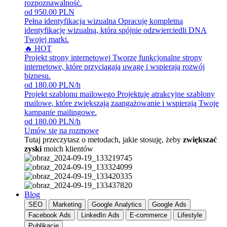
rozpoznawalność.
od 950.00 PLN
Pełna identyfikacja wizualna
Opracuję kompletną
identyfikację wizualną, która spójnie odzwierciedli DNA
Twojej marki.
🔥 HOT
Projekt strony internetowej
Tworzę funkcjonalne strony
internetowe, które przyciągają uwagę i wspierają rozwój
biznesu.
od 180.00 PLN/h
Projekt szablonu mailowego
Projektuję atrakcyjne szablony
mailowe, które zwiększają zaangażowanie i wspierają Twoje
kampanie mailingowe.
od 180.00 PLN/h
Umów się na rozmowę
Tutaj przeczytasz o metodach, jakie stosuję, żeby
zwiększać
zyski
moich klientów
Blog
SEO
Marketing
Google Analytics
Google Ads
Facebook Ads
LinkedIn Ads
E-commerce
Lifestyle
Publikacje