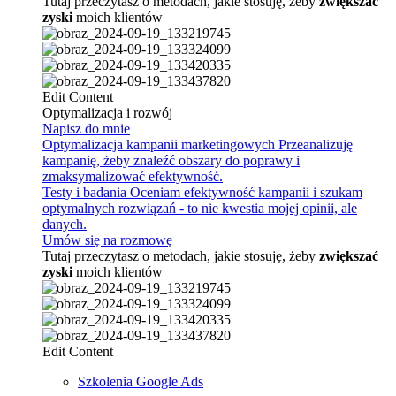
Tutaj przeczytasz o metodach, jakie stosuję, żeby
zwiększać
zyski
moich klientów
Edit Content
Optymalizacja i rozwój
Napisz do mnie
Optymalizacja kampanii marketingowych
Przeanalizuję
kampanię, żeby znaleźć obszary do poprawy i
zmaksymalizować efektywność.
Testy i badania
Oceniam efektywność kampanii i szukam
optymalnych rozwiązań - to nie kwestia mojej opinii, ale
danych.
Umów się na rozmowę
Tutaj przeczytasz o metodach, jakie stosuję, żeby
zwiększać
zyski
moich klientów
Edit Content
Szkolenia Google Ads