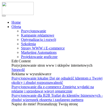
Home
Oferta
Pozycjonowanie
Kampanie reklamowe
Optymalizacja i rozwój
Szkolenia
Strony WWW i E-commerce
Marketing Automations
Projektowanie graficzne
Edit Content
Pozycjonowanie stron www i sklepów internetowych
Sprawdź
Reklama w wyszukiwarce
Pozycjonowanie lokalne
Daj się odnaleźć klientom z Twojej
okolicy i zbuduj rozpoznawalność
Pozycjonowanie dla e-commerce
Zmniejsz wydatki na
reklamę i sprzedawaj więcej organicznie
Pozycjonowanie dla B2B
Trafiaj do klientów biznesowych -
zbuduj wizerunek eksperta i zaufanego partnera
Napisz do mnie! Przeanalizuję Twoją stronę