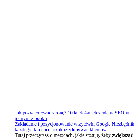
Jak pozycjonować stronę?
10 lat doświadczenia w SEO w
jednym e-booku
Zakładanie i pozycjonowanie wizytówki Google
Niezbędnik
każdego, kto chce lokalnie zdobywać klientów
Tutaj przeczytasz o metodach, jakie stosuję, żeby
zwiększać