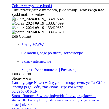
Zobacz wszystkie e-booki
Tutaj przeczytasz o metodach, jakie stosuję, żeby
zwiększać
zyski
moich klientów
Edit Content
Strony WWW
Od landing page po strony korporacyjne
Sklepy internetowe
Shoper | Woocommerce | Prestashop
Edit Content
Strony www
Landing page
Nawet w 2 tygodnie mogę stworzyć dla Ciebie
landing page, który zmaksymalizuje konwersje
od 2950.00 PLN
Strona firmowa
Stworzę indywidualnie zaprojektowaną
stronę dla Twojej firmy: standardowe strony są gotowe w
krócej niż 30 dni
od 4950.00 PLN