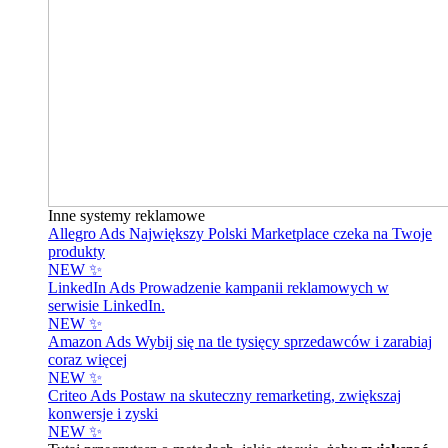
Inne systemy reklamowe
Allegro Ads
Największy Polski Marketplace czeka na Twoje
produkty
NEW ✨
LinkedIn Ads
Prowadzenie kampanii reklamowych w
serwisie LinkedIn.
NEW ✨
Amazon Ads
Wybij się na tle tysięcy sprzedawców i zarabiaj
coraz więcej
NEW ✨
Criteo Ads
Postaw na skuteczny remarketing, zwiększaj
konwersje i zyski
NEW ✨