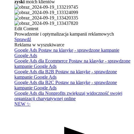
zyski
moich klientów
Edit Content
Prowadzenie i optymalizacja kampanii reklamowych
Sprawdź
Reklama w wyszukiwarce
Google Ads
Postaw na klasykę - sprawdzone kampanie
Google Ads
Google Ads dla Ecommerce
Postaw na klasykę - sprawdzone
kampanie Google Ads
Google Ads dla B2B
Postaw na klasykę - sprawdzone
kampanie Google Ads
Google Ads dla B2C
Postaw na klasykę - sprawdzone
kampanie Google Ads
Google Ads dla Nonprofits
zwiększaj widoczność swojej
organizacji charytatywnej online
NEW ✨