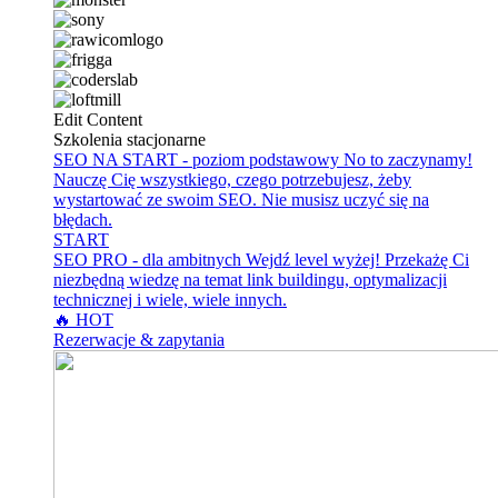
Edit Content
Szkolenia stacjonarne
SEO NA START - poziom podstawowy
No to zaczynamy!
Nauczę Cię wszystkiego, czego potrzebujesz, żeby
wystartować ze swoim SEO. Nie musisz uczyć się na
błędach.
START
SEO PRO - dla ambitnych
Wejdź level wyżej! Przekażę Ci
niezbędną wiedzę na temat link buildingu, optymalizacji
technicznej i wiele, wiele innych.
🔥 HOT
Rezerwacje & zapytania