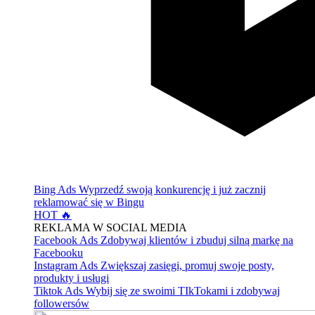
Bing Ads
Wyprzedź swoją konkurencję i już zacznij
reklamować się w Bingu
HOT 🔥
REKLAMA W SOCIAL MEDIA
Facebook Ads
Zdobywaj klientów i zbuduj silną markę na
Facebooku
Instagram Ads
Zwiększaj zasięgi, promuj swoje posty,
produkty i usługi
Tiktok Ads
Wybij się ze swoimi TIkTokami i zdobywaj
followersów