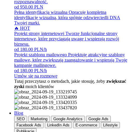
rozpoznawalność.
od 950.00 PLN
Pełna identyfikacja wizualna
Opracuję kompletną
identyfikację wizualną, która spójnie odzwierciedli DNA
Twojej marki.
🔥 HOT
Projekt strony internetowej
Tworzę funkcjonalne strony
internetowe, które przyciągają uwagę i wspierają rozwój
biznesu.
od 180.00 PLN/h
Projekt szablonu mailowego
Projektuję atrakcyjne szablony
mailowe, które zwiększają zaangażowanie i wspierają Twoje
kampanie mailingowe.
od 180.00 PLN/h
Umów się na rozmowę
Tutaj przeczytasz o metodach, jakie stosuję, żeby
zwiększać
zyski
moich klientów
Blog
SEO
Marketing
Google Analytics
Google Ads
Facebook Ads
LinkedIn Ads
E-commerce
Lifestyle
Publikacje