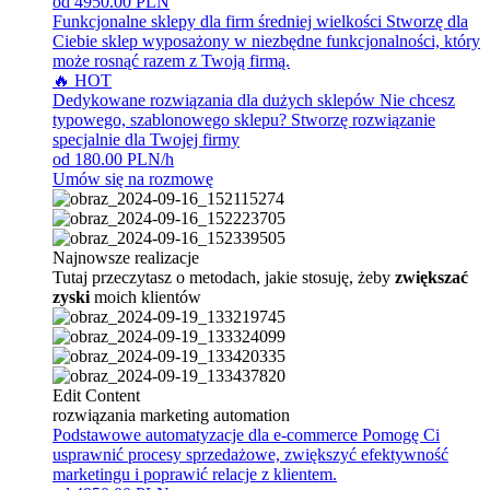
od 4950.00 PLN
Funkcjonalne sklepy dla firm średniej wielkości
Stworzę dla
Ciebie sklep wyposażony w niezbędne funkcjonalności, który
może rosnąć razem z Twoją firmą.
🔥 HOT
Dedykowane rozwiązania dla dużych sklepów
Nie chcesz
typowego, szablonowego sklepu? Stworzę rozwiązanie
specjalnie dla Twojej firmy
od 180.00 PLN/h
Umów się na rozmowę
Najnowsze realizacje
Tutaj przeczytasz o metodach, jakie stosuję, żeby
zwiększać
zyski
moich klientów
Edit Content
rozwiązania marketing automation
Podstawowe automatyzacje dla e-commerce
Pomogę Ci
usprawnić procesy sprzedażowe, zwiększyć efektywność
marketingu i poprawić relacje z klientem.