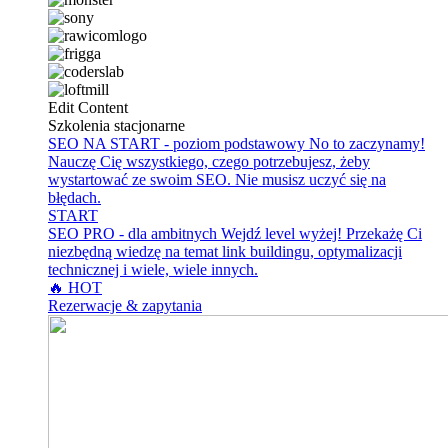
Edit Content
Szkolenia stacjonarne
SEO NA START - poziom podstawowy
No to zaczynamy!
Nauczę Cię wszystkiego, czego potrzebujesz, żeby
wystartować ze swoim SEO. Nie musisz uczyć się na
błędach.
START
SEO PRO - dla ambitnych
Wejdź level wyżej! Przekażę Ci
niezbędną wiedzę na temat link buildingu, optymalizacji
technicznej i wiele, wiele innych.
🔥 HOT
Rezerwacje & zapytania