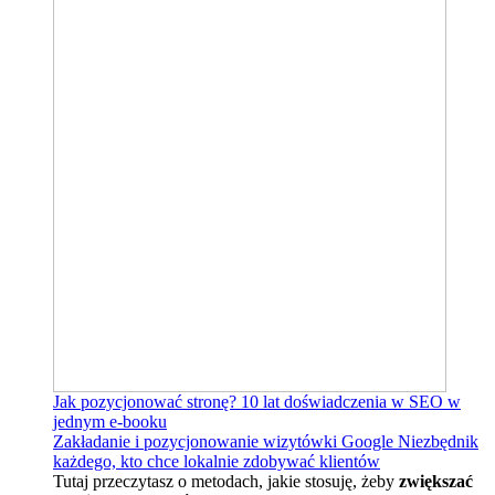
Jak pozycjonować stronę?
10 lat doświadczenia w SEO w
jednym e-booku
Zakładanie i pozycjonowanie wizytówki Google
Niezbędnik
każdego, kto chce lokalnie zdobywać klientów
Tutaj przeczytasz o metodach, jakie stosuję, żeby
zwiększać