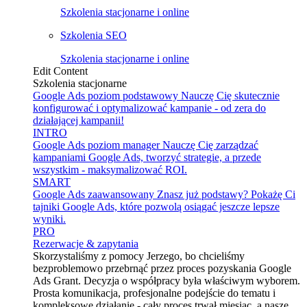
Szkolenia stacjonarne i online
Szkolenia SEO
Szkolenia stacjonarne i online
Edit Content
Szkolenia stacjonarne
Google Ads poziom podstawowy
Nauczę Cię skutecznie
konfigurować i optymalizować kampanie - od zera do
działającej kampanii!
INTRO
Google Ads poziom manager
Nauczę Cię zarządzać
kampaniami Google Ads, tworzyć strategie, a przede
wszystkim - maksymalizować ROI.
SMART
Google Ads zaawansowany
Znasz już podstawy? Pokażę Ci
tajniki Google Ads, które pozwolą osiągać jeszcze lepsze
wyniki.
PRO
Rezerwacje & zapytania
Skorzystaliśmy z pomocy Jerzego, bo chcieliśmy
bezproblemowo przebrnąć przez proces pozyskania Google
Ads Grant. Decyzja o współpracy była właściwym wyborem.
Prosta komunikacja, profesjonalne podejście do tematu i
kompleksowe działanie - cały proces trwał miesiąc, a nasze