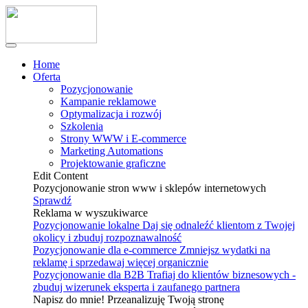
Home
Oferta
Pozycjonowanie
Kampanie reklamowe
Optymalizacja i rozwój
Szkolenia
Strony WWW i E-commerce
Marketing Automations
Projektowanie graficzne
Edit Content
Pozycjonowanie stron www i sklepów internetowych
Sprawdź
Reklama w wyszukiwarce
Pozycjonowanie lokalne
Daj się odnaleźć klientom z Twojej
okolicy i zbuduj rozpoznawalność
Pozycjonowanie dla e-commerce
Zmniejsz wydatki na
reklamę i sprzedawaj więcej organicznie
Pozycjonowanie dla B2B
Trafiaj do klientów biznesowych -
zbuduj wizerunek eksperta i zaufanego partnera
Napisz do mnie! Przeanalizuję Twoją stronę