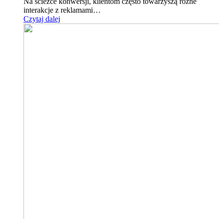
Na ścieżce konwersji, klientom często towarzyszą różne
interakcje z reklamami…
Czytaj dalej