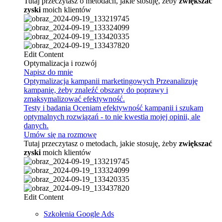
Tutaj przeczytasz o metodach, jakie stosuję, żeby
zwiększać
zyski
moich klientów
Edit Content
Optymalizacja i rozwój
Napisz do mnie
Optymalizacja kampanii marketingowych
Przeanalizuję
kampanię, żeby znaleźć obszary do poprawy i
zmaksymalizować efektywność.
Testy i badania
Oceniam efektywność kampanii i szukam
optymalnych rozwiązań - to nie kwestia mojej opinii, ale
danych.
Umów się na rozmowę
Tutaj przeczytasz o metodach, jakie stosuję, żeby
zwiększać
zyski
moich klientów
Edit Content
Szkolenia Google Ads