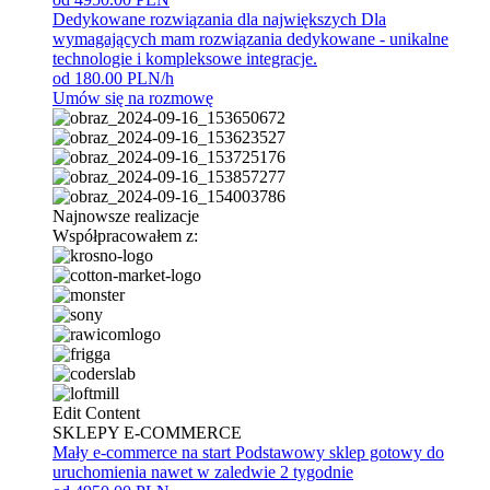
Dedykowane rozwiązania dla największych
Dla
wymagających mam rozwiązania dedykowane - unikalne
technologie i kompleksowe integracje.
od 180.00 PLN/h
Umów się na rozmowę
Najnowsze realizacje
Współpracowałem z:
Edit Content
SKLEPY E-COMMERCE
Mały e-commerce na start
Podstawowy sklep gotowy do
uruchomienia nawet w zaledwie 2 tygodnie