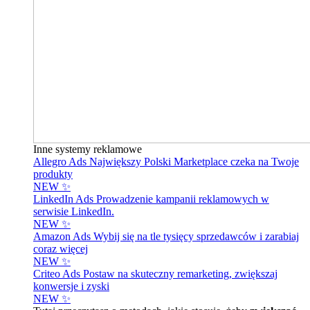
Inne systemy reklamowe
Allegro Ads
Największy Polski Marketplace czeka na Twoje
produkty
NEW ✨
LinkedIn Ads
Prowadzenie kampanii reklamowych w
serwisie LinkedIn.
NEW ✨
Amazon Ads
Wybij się na tle tysięcy sprzedawców i zarabiaj
coraz więcej
NEW ✨
Criteo Ads
Postaw na skuteczny remarketing, zwiększaj
konwersje i zyski
NEW ✨