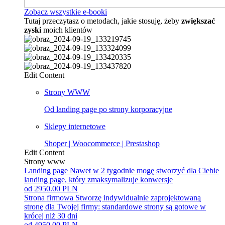
Zobacz wszystkie e-booki
Tutaj przeczytasz o metodach, jakie stosuję, żeby
zwiększać
zyski
moich klientów
Edit Content
Strony WWW
Od landing page po strony korporacyjne
Sklepy internetowe
Shoper | Woocommerce | Prestashop
Edit Content
Strony www
Landing page
Nawet w 2 tygodnie mogę stworzyć dla Ciebie
landing page, który zmaksymalizuje konwersje
od 2950.00 PLN
Strona firmowa
Stworzę indywidualnie zaprojektowaną
stronę dla Twojej firmy: standardowe strony są gotowe w
krócej niż 30 dni
od 4950.00 PLN