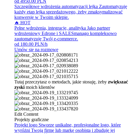
od 4950.00 PLN
Szczegółowe wdrożenia automatyzacji lejka
Zautomatyzuję
każdy etap lejka sprzedażowego, żeby zmaksymalizować
konwersje w Twoim sklepie.
🔥 HOT
Pełne wdrożenia, integracje, analityka
Jako partner
wdrożeniowy Edrone i SALESmanago kompleksowo
zautomatyzuję Twój e-commerce.
od 180.00 PLN/h
Umów się na rozmowę
Tutaj przeczytasz o metodach, jakie stosuję, żeby
zwiększać
zyski
moich klientów
Edit Content
Projekty graficzne
Projekt logo
Stworzę unikalne, profesjonalne logo, które
wyróżni Twoją firmę lub markę osobistą i zbuduje jej