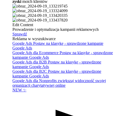
zyski
moich klientów
Edit Content
Prowadzenie i optymalizacja kampanii reklamowych
Sprawdź
Reklama w wyszukiwarce
Google Ads
Postaw na klasykę - sprawdzone kampanie
Google Ads
Google Ads dla Ecommerce
Postaw na klasykę - sprawdzone
kampanie Google Ads
Google Ads dla B2B
Postaw na klasykę - sprawdzone
kampanie Google Ads
Google Ads dla B2C
Postaw na klasykę - sprawdzone
kampanie Google Ads
Google Ads dla Nonprofits
zwiększaj widoczność swojej
organizacji charytatywnej online
NEW ✨