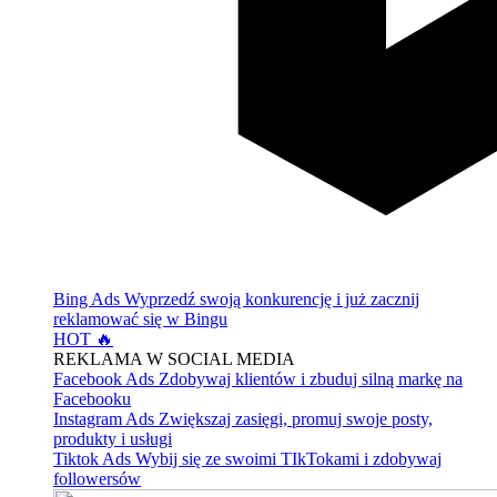
Bing Ads
Wyprzedź swoją konkurencję i już zacznij
reklamować się w Bingu
HOT 🔥
REKLAMA W SOCIAL MEDIA
Facebook Ads
Zdobywaj klientów i zbuduj silną markę na
Facebooku
Instagram Ads
Zwiększaj zasięgi, promuj swoje posty,
produkty i usługi
Tiktok Ads
Wybij się ze swoimi TIkTokami i zdobywaj
followersów